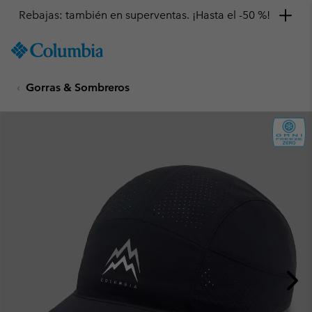
Rebajas: también en superventas. ¡Hasta el -50 %!
SKIP
Columbia
TO
Sportswear
CONTENT
Gorras & Sombreros
SKIP
TO
MAIN
NAV
SKIP
TO
SEARCH