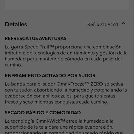
Detalles
Ref. #
2159161
Expan
or
REFRESCA TUS AVENTURAS
collap
La gorra Speed Trail™ proporciona una combinación
sectio
imbatible de tecnologías de enfriamiento y gestión de la
humedad para mantenerte cómodo en cada paso del
camino.
ENFRIAMIENTO ACTIVADO POR SUDOR
La banda para el sudor Omni-Freeze™ ZERO se activa
con tu sudor, absorbiendo la humedad y potenciando la
evaporación con anillos azules, para que te sientas
fresco y seco mientras conquistas cada camino.
SECADO RÁPIDO Y COMODIDAD
La tecnología Omni-Wick™ atrae la humedad a la
superficie de la tela para una rápida evaporación,
proporcionando un comodidad de secado rápido que