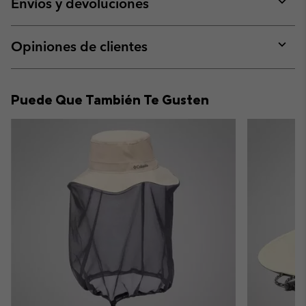
Envíos y devoluciones
sectio
Expan
or
collap
Opiniones de clientes
sectio
Expan
or
collap
Puede Que También Te Gusten
sectio