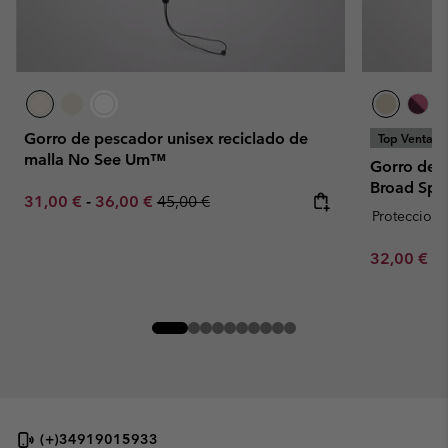
Gorro de pescador unisex reciclado de
Top Ventas
malla No See Um™
Gorro de 
Broad Spec
Minimum sale price:
Maximum sale price:
Regular price:
31,00 €
-
36,00 €
45,00 €
Proteccion 
Minimum sa
32,00 €
-
(+)34919015933