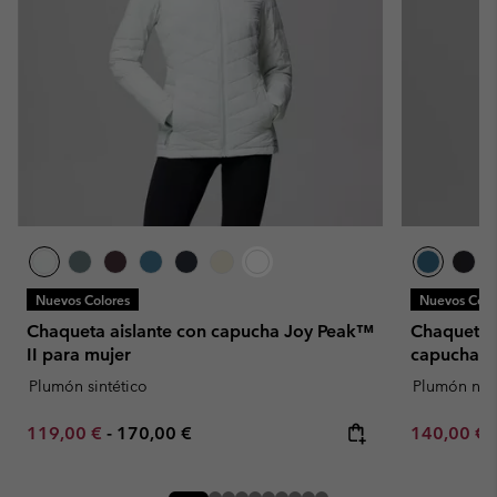
Nuevos Colores
Nuevos Colo
Chaqueta aislante con capucha Joy Peak™
Chaqueta f
II para mujer
capucha C
Plumón sintético
Plumón natu
Minimum sale price:
Maximum price:
Minimum sa
119,00 €
-
170,00 €
140,00 €