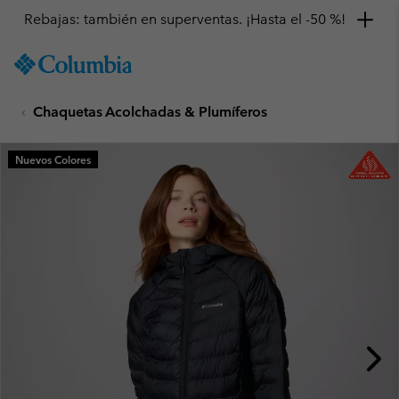
Rebajas: también en superventas. ¡Hasta el -50 %!
SKIP
Columbia
TO
Sportswear
CONTENT
Chaquetas Acolchadas & Plumíferos
SKIP
TO
MAIN
Nuevos Colores
NAV
SKIP
TO
SEARCH