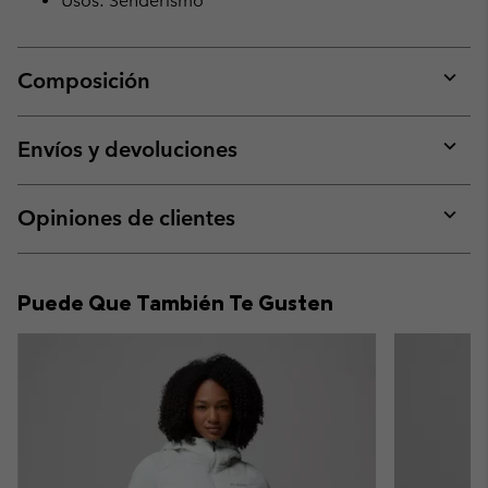
Usos: Senderismo
Composición
Expan
or
collap
Envíos y devoluciones
sectio
Expan
or
collap
Opiniones de clientes
sectio
Expan
or
collap
Puede Que También Te Gusten
sectio