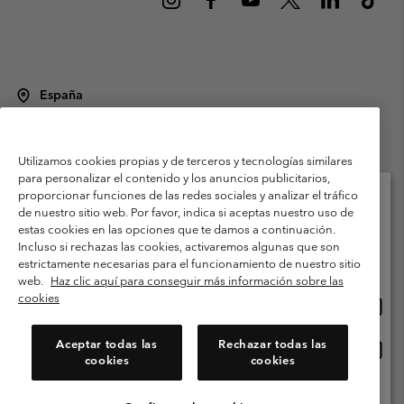
España
©
2026
Columbia Sportswear Spain S.L.U. Avenida del Doctor Arce, 14,
28002 Madrid, España. Todos los derechos reservados.
Utilizamos cookies propias y de terceros y tecnologías similares
Condiciones de uso
Terminos de Venta
Garantía
para personalizar el contenido y los anuncios publicitarios,
Política de Privacidad
proporcionar funciones de las redes sociales y analizar el tráfico
de nuestro sitio web. Por favor, indica si aceptas nuestro uso de
Términos y condiciones del programa de miembros
estas cookies en las opciones que te damos a continuación.
Selecciona tu país e idioma envío
Incluso si rechazas las cookies, activaremos algunas que son
Términos De Uso Del Contenido Generado Por Los Usuarios
Compras en línea disponibles
estrictamente necesarias para el funcionamiento de nuestro sitio
Impressum
Cookies
Public CBCR
web.
Haz clic aquí para conseguir más información sobre las
cookies
Comp
United States
en
Servicio al cliente: Lu. - Vi. de 9:00 a 13:00 y de 14:00 a 18:00
(+)34919015933
línea
Aceptar todas las
Rechazar todas las
Comp
España
dispon
cookies
cookies
en
línea
Ver Todos Los Países
dispon