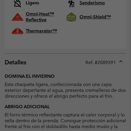
Ligero
Senderismo
Omni-Heat™
Omni-Shield™
Reflective
Thermarator™
Detalles
Ref. #
2089391
Expan
or
DOMINA EL INVIERNO
collap
Esta chaqueta ligera, confeccionada con una capa
sectio
exterior deperlante al agua, presenta cremalleras de dos
direcciones y ofrece el abrigo perfecto para el frío.
ABRIGO ADICIONAL
El forro térmico reflectante captura el calor corporal y lo
sella dentro de la prenda. Consigue protección adicional
frente al frío con el dobladillo hasta medio muslo y la