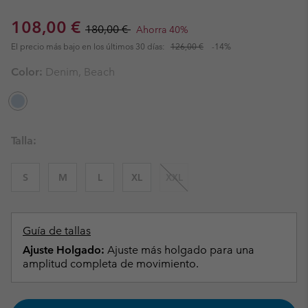
Sale price:
Regular price:
108,00 €
180,00 €
Ahorra 40%
El precio más bajo en los últimos 30 días:
126,00 €
-14%
Color:
Denim, Beach
Talla:
S
M
L
XL
XXL
Guía de tallas
Ajuste Holgado:
Ajuste más holgado para una
amplitud completa de movimiento.