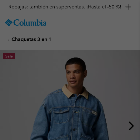
Rebajas: también en superventas. ¡Hasta el -50 %!
SKIP
Columbia
TO
Sportswear
CONTENT
Chaquetas 3 en 1
SKIP
TO
MAIN
Sale
NAV
SKIP
TO
SEARCH