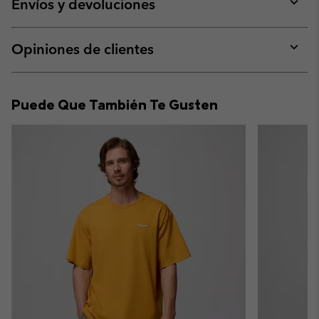
collap
Envíos y devoluciones
sectio
Expan
or
collap
Opiniones de clientes
sectio
Expan
or
collap
Puede Que También Te Gusten
sectio