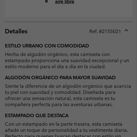
aire libre
Detalles
Ref. #
2155021
Expan
or
ESTILO URBANO CON COMODIDAD
collap
Hecha de algodón orgánico, esta camiseta con
sectio
estampado proporciona una suavidad excepcional y un
estilo moderno para el día a día en la ciudad.
ALGODÓN ORGÁNICO PARA MAYOR SUAVIDAD
Siente la diferencia de un algodón orgánico que acaricia
tu piel con suavidad y comodidad. Diseñada para
ofrecer una sensación natural, esta camiseta es tu
compañera perfecta para las aventuras urbanas.
ESTAMPADO QUE DESTACA
Con un estampado en la parte trasera, esta camiseta
añade un toque de personalidad a tu vestimenta diaria.
Perfecto para quienes buscan destacar con estilo sin