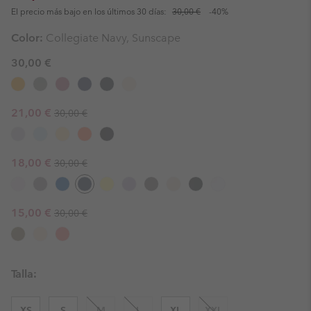
El precio más bajo en los últimos 30 días:
30,00 €
-40%
Color:
Collegiate Navy, Sunscape
30,00 €
Regular price:
Sale price:
21,00 €
30,00 €
Regular price:
Sale price:
18,00 €
30,00 €
Regular price:
Sale price:
15,00 €
30,00 €
Talla:
XS
S
M
L
XL
XXL