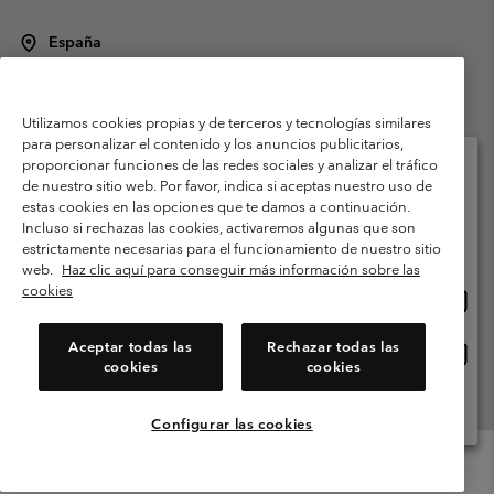
España
©
2026
Columbia Sportswear Spain S.L.U. Avenida del Doctor Arce, 14,
28002 Madrid, España. Todos los derechos reservados.
Utilizamos cookies propias y de terceros y tecnologías similares
Condiciones de uso
Terminos de Venta
Garantía
para personalizar el contenido y los anuncios publicitarios,
Política de Privacidad
proporcionar funciones de las redes sociales y analizar el tráfico
de nuestro sitio web. Por favor, indica si aceptas nuestro uso de
Términos y condiciones del programa de miembros
estas cookies en las opciones que te damos a continuación.
Selecciona tu país e idioma envío
Incluso si rechazas las cookies, activaremos algunas que son
Términos De Uso Del Contenido Generado Por Los Usuarios
Compras en línea disponibles
estrictamente necesarias para el funcionamiento de nuestro sitio
Impressum
Cookies
Public CBCR
web.
Haz clic aquí para conseguir más información sobre las
cookies
Comp
United States
en
Servicio al cliente: Lu. - Vi. de 9:00 a 13:00 y de 14:00 a 18:00
(+)34919015933
línea
Aceptar todas las
Rechazar todas las
Comp
España
dispon
cookies
cookies
en
línea
Ver Todos Los Países
dispon
Configurar las cookies
Menu
Buscar
Iniciar
Mini