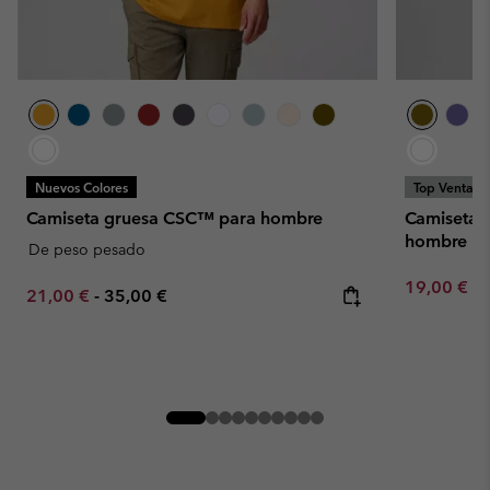
Nuevos Colores
Top Ventas
Camiseta gruesa CSC™ para hombre
Camiseta 
hombre
De peso pesado
Minimum sa
19,00 €
-
Minimum sale price:
Maximum price:
21,00 €
-
35,00 €