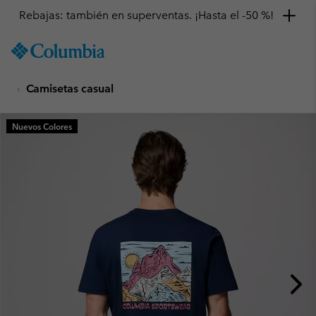
Rebajas: también en superventas. ¡Hasta el -50 %!
SKIP
Columbia
TO
Sportswear
CONTENT
Camisetas casual
SKIP
TO
MAIN
Nuevos Colores
NAV
SKIP
TO
SEARCH