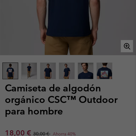
Camiseta de algodón
orgánico CSC™ Outdoor
para hombre
Sale price:
Regular price:
18,00 €
30,00 €
Ahorra 40%