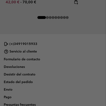
Minimum sale price:
Maximum price:
42,00 €
-
70,00 €
(+)34919015933
Servicio al cliente
Formulario de contacto
Devoluciones
Desistir del contrato
Estado del pedido
Envío
Pago
Preguntas frecuentes