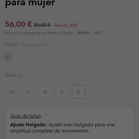
para mujer
Sale price:
Regular price:
56,00 €
80,00 €
Ahorra 30%
El precio más bajo en los últimos 30 días:
80,00 €
-30%
Color:
Vintage Blue
Talla:
XL
XS
S
M
L
XL
Guía de tallas
Ajuste Holgado:
Ajuste más holgado para una
amplitud completa de movimiento.