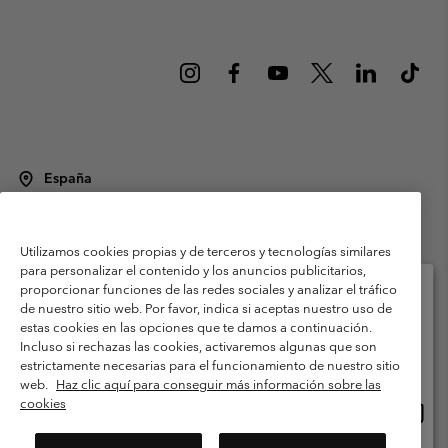
España
©
2026
Columbia Sportswear Spain S.L.U. Avenida del Doctor Arce, 14,
28002 Madrid, España. Todos los derechos reservados.
Utilizamos cookies propias y de terceros y tecnologías similares
Condiciones de uso
Terminos de Venta
Garantía
para personalizar el contenido y los anuncios publicitarios,
Política de Privacidad
proporcionar funciones de las redes sociales y analizar el tráfico
de nuestro sitio web. Por favor, indica si aceptas nuestro uso de
Términos y condiciones del programa de miembros
estas cookies en las opciones que te damos a continuación.
Selecciona tu país e idioma envío
Incluso si rechazas las cookies, activaremos algunas que son
Términos De Uso Del Contenido Generado Por Los Usuarios
Compras en línea disponibles
estrictamente necesarias para el funcionamiento de nuestro sitio
Impressum
Cookies
Public CBCR
web.
Haz clic aquí para conseguir más información sobre las
cookies
Comp
United States
en
Servicio al cliente: Lu. - Vi. de 9:00 a 13:00 y de 14:00 a 18:00
(+)34919015933