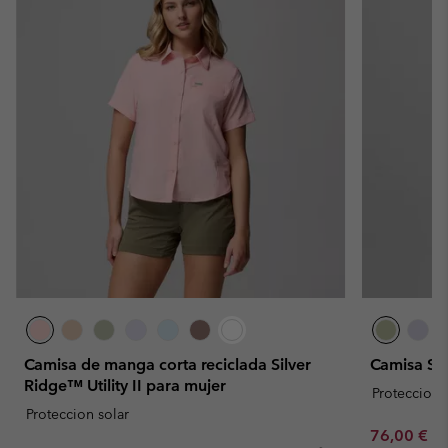
Camisa de manga corta reciclada Silver
Camisa Ski
Ridge™ Utility II para mujer
Proteccion 
Proteccion solar
Minimum sa
76,00 €
-