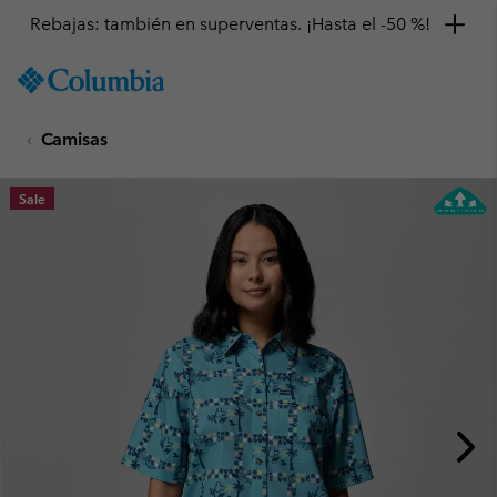
Rebajas: también en superventas. ¡Hasta el -50 %!
SKIP
Columbia
TO
Sportswear
CONTENT
Camisas
SKIP
TO
MAIN
Sale
NAV
SKIP
TO
SEARCH