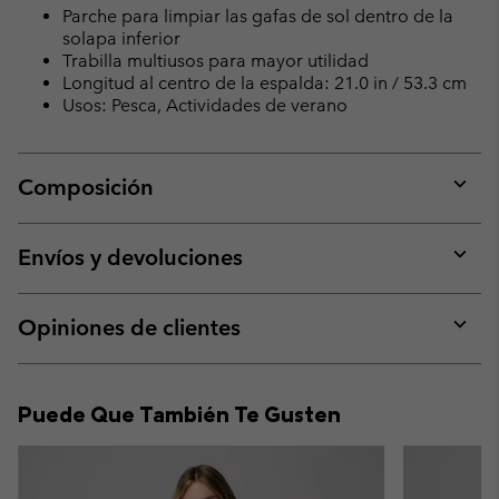
Parche para limpiar las gafas de sol dentro de la
solapa inferior
Trabilla multiusos para mayor utilidad
Longitud al centro de la espalda: 21.0 in / 53.3 cm
Usos: Pesca, Actividades de verano
Composición
Expan
or
collap
Envíos y devoluciones
sectio
Expan
or
collap
Opiniones de clientes
sectio
Expan
or
collap
Puede Que También Te Gusten
sectio