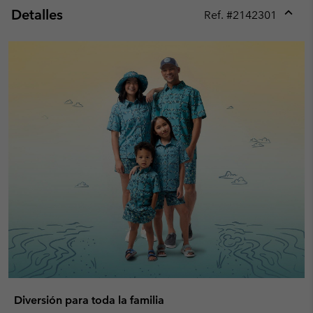
Detalles
Ref. #
2142301
Expan
or
collap
sectio
Diversión para toda la familia