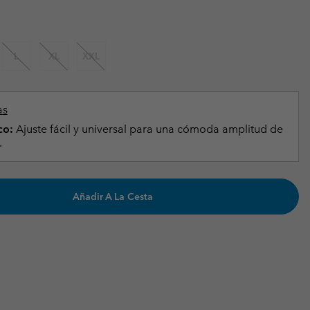
Invierno & de Esquí
Invierno & de Esquí
Guía De Artícolos Impermeables
Guía De Artícolos Impermeables
as grandes
 para mujer
L
XL
XXL
s para hombre
as
co:
Ajuste fácil y universal para una cómoda amplitud de
.
Añadir A La Cesta