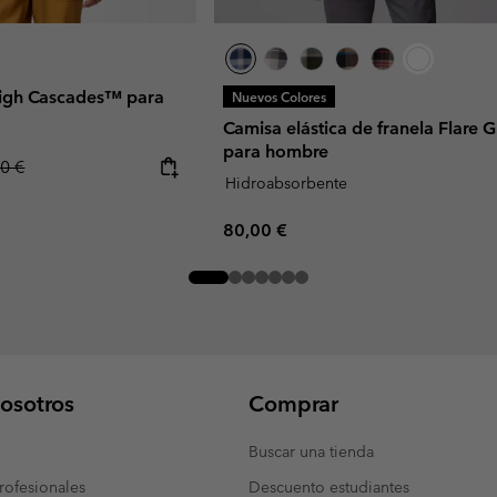
igh Cascades™ para
Nuevos Colores
Camisa elástica de franela Flare
para hombre
ar price:
0 €
Hidroabsorbente
Regular price:
80,00 €
osotros
Comprar
Buscar una tienda
ofesionales
Descuento estudiantes