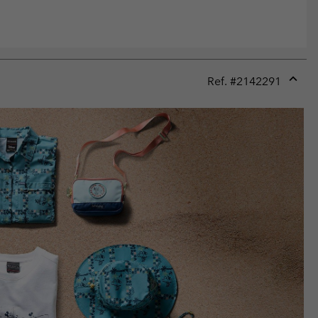
Ref. #
2142291
Expan
or
collap
sectio