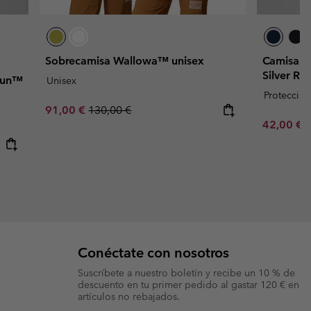
Sobrecamisa Wallowa™ unisex
Camisa d
Silver Ri
 Gun™
Unisex
Proteccion
Sale price:
Regular price:
91,00 €
130,00 €
Minimum s
42,00 €
Conéctate con nosotros
Suscríbete a nuestro boletín y recibe un 10 % de
descuento en tu primer pedido al gastar 120 € en
artículos no rebajados.