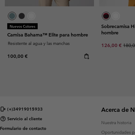
Sobrecamisa H
Nuevos Colores
hombre
Camisa Bahama™ Elite para hombre
Resistente al agua y las manchas
Sale price:
Regul
126,00 €
180,0
Regular price:
100,00 €
Acerca de N
(+)34919015933
Servicio al cliente
Nuestra historia
Formulario de contacto
Oportunidades pr