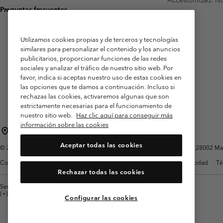
Preguntas frecuentes
Utilizamos cookies propias y de terceros y tecnologías
similares para personalizar el contenido y los anuncios
publicitarios, proporcionar funciones de las redes
sociales y analizar el tráfico de nuestro sitio web. Por
favor, indica si aceptas nuestro uso de estas cookies en
las opciones que te damos a continuación. Incluso si
rechazas las cookies, activaremos algunas que son
estrictamente necesarias para el funcionamiento de
nuestro sitio web.
Haz clic aquí para conseguir más
información sobre las cookies
España
Aceptar todas las cookies
©
2026
Columbia Sportswear Spain S.L.U. Avenida del Doctor Arce, 14, 28002 Mad
Condiciones de uso
Terminos de Venta
Garantía
Política de Privacidad
Té
Rechazar todas las cookies
Servicio al cliente: Lu. - Vi. de 9:00 a 13:00 y de 14:00 a 18:00
(+)34919015933
Configurar las cookies