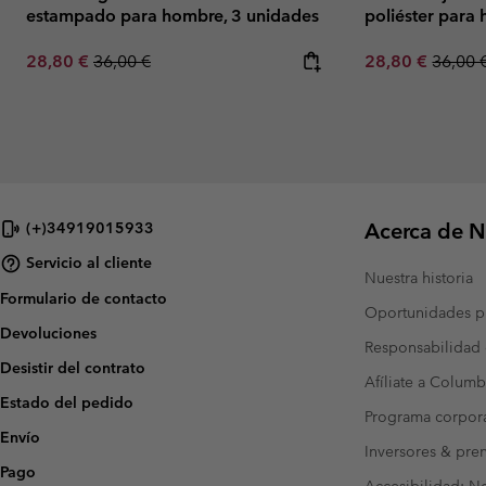
estampado para hombre, 3 unidades
poliéster para
Sale price:
Regular price:
Sale price:
Regula
28,80 €
36,00 €
28,80 €
36,00 
Acerca de N
(+)34919015933
Servicio al cliente
Nuestra historia
Formulario de contacto
Oportunidades pr
Devoluciones
Responsabilidad 
Desistir del contrato
Afíliate a Columb
Estado del pedido
Programa corpora
Envío
Inversores & pre
Pago
Accesibilidad: N