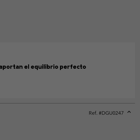
aportan el equilibrio perfecto
Ref. #
DGU0247
Expan
or
collap
sectio