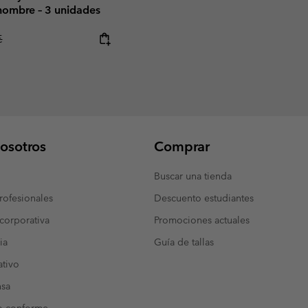
 hombre – 3 unidades
r price:
€
osotros
Comprar
Buscar una tienda
ofesionales
Descuento estudiantes
corporativa
Promociones actuales
ia
Guía de tallas
tivo
nsa
o conforme