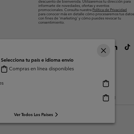
descuento de bienvenida. Utilizaremos tu dirección para
informarte de novedades, ofertas y eventos
promocionales. Consulta nuestra
Política de Privacidad
para conocer más en detalle cómo procesaremos tus datos
con fines de ’marketing’ y cómo puedes revocar tu
consentimiento.
Selecciona tu país e idioma envío
Compras en línea disponibles
Compras
es
en
línea
Compras
do Generado Por Los Usuarios
Impressum
Cookies
Public CBCR
disponibles
en
línea
Ver Todos Los Países
disponibles