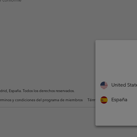
United Stat
rid, España. Todos los derechos reservados.
España
rminos y condiciones del programa de miembros
Términos De Uso Del Conteni