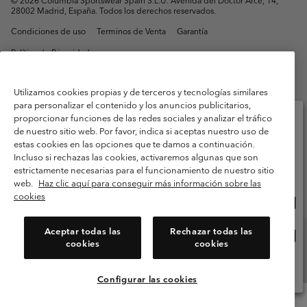
©
2026
Columbia Sportswear Spain S.L.U. Avenida del Doctor Arce, 14,
28002 Madrid, España. Todos los derechos reservados.
Condiciones de uso
Terminos de Venta
Garantía
Política de Privacidad
Términos y condiciones del programa de miembros
Utilizamos cookies propias y de terceros y tecnologías similares
Términos De Uso Del Contenido Generado Por Los Usuarios
para personalizar el contenido y los anuncios publicitarios,
Impressum
Cookies
Public CBCR
proporcionar funciones de las redes sociales y analizar el tráfico
de nuestro sitio web. Por favor, indica si aceptas nuestro uso de
estas cookies en las opciones que te damos a continuación.
Selecciona tu país e idioma envío
Servicio al cliente: Lu. - Vi. de 9:00 a 13:00 y de 14:00 a 18:00
Incluso si rechazas las cookies, activaremos algunas que son
(+)34919015933
Compras en línea disponibles
estrictamente necesarias para el funcionamiento de nuestro sitio
web.
Haz clic aquí para conseguir más información sobre las
cookies
Com
United States
en
línea
Aceptar todas las
Rechazar todas las
Com
España
dispo
cookies
cookies
en
línea
Ver Todos Los Países
dispo
Configurar las cookies