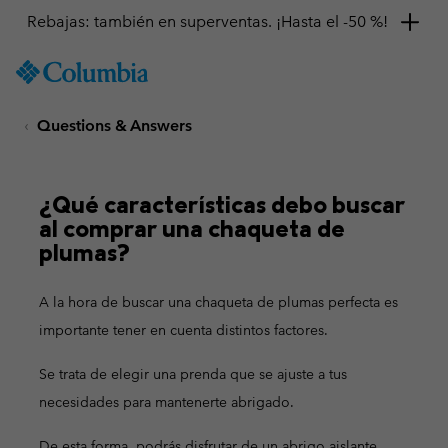
Rebajas: también en superventas. ¡Hasta el -50 %!
SKIP
Columbia
TO
Sportswear
CONTENT
Questions & Answers
SKIP
TO
MAIN
NAV
¿Qué características debo buscar
al comprar una chaqueta de
SKIP
TO
plumas?
SEARCH
A la hora de buscar una chaqueta de plumas perfecta es
importante tener en cuenta distintos factores.
Se trata de elegir una prenda que se ajuste a tus
necesidades para mantenerte abrigado.
De esta forma, podrás disfrutar de un abrigo aislante