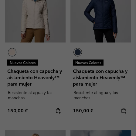
Nuevos Colores
Nuevos Colores
Chaqueta con capucha y
Chaqueta con capucha y
aislamiento Heavenly™
aislamiento Heavenly™
para mujer
para mujer
Resistente al agua y las
Resistente al agua y las
manchas
manchas
Regular price:
Regular price:
150,00 €
150,00 €
Summer Sale