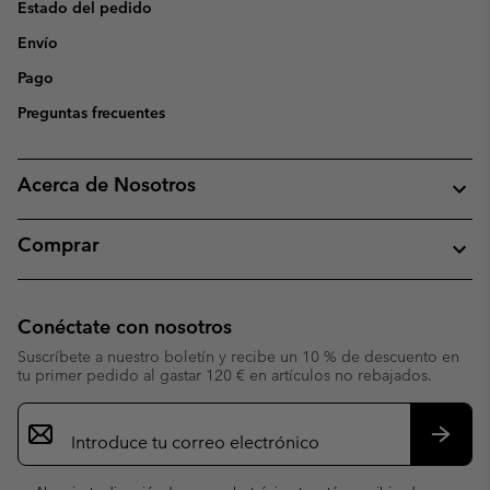
Estado del pedido
Envío
Pago
Preguntas frecuentes
Acerca de Nosotros
Comprar
Conéctate con nosotros
Suscríbete a nuestro boletín y recibe un 10 % de descuento en
tu primer pedido al gastar 120 € en artículos no rebajados.
Suscripción
de
correo
Suscri
electrónico