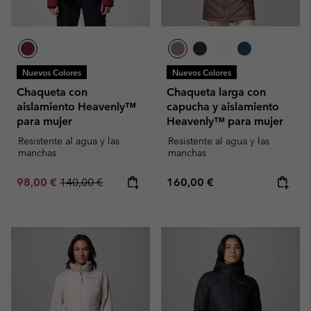
Nuevos Colores
Nuevos Colores
Chaqueta con
Chaqueta larga con
aislamiento Heavenly™
capucha y aislamiento
para mujer
Heavenly™ para mujer
Resistente al agua y las
Resistente al agua y las
manchas
manchas
Sale price:
Regular price:
Regular price:
98,00 €
140,00 €
160,00 €