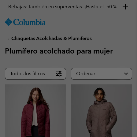
Rebajas: también en superventas. ¡Hasta el -50 %!
SKIP
Columbia
TO
Sportswear
CONTENT
Chaquetas Acolchadas & Plumíferos
SKIP
TO
Plumífero acolchado para mujer
MAIN
NAV
SKIP
Todos los filtros
Ordenar
TO
SEARCH