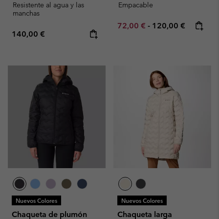
Resistente al agua y las
Empacable
manchas
Minimum sale price:
Maximum price:
72,00 €
-
120,00 €
Regular price:
140,00 €
Nuevos Colores
Nuevos Colores
Chaqueta de plumón
Chaqueta larga