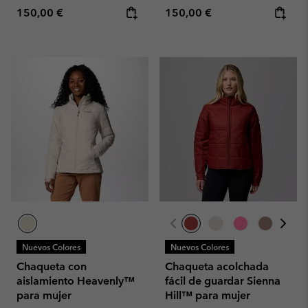
Regular price:
Regular price:
150,00 €
150,00 €
Nuevos Colores
Nuevos Colores
Chaqueta con
Chaqueta acolchada
aislamiento Heavenly™
fácil de guardar Sienna
para mujer
Hill™ para mujer