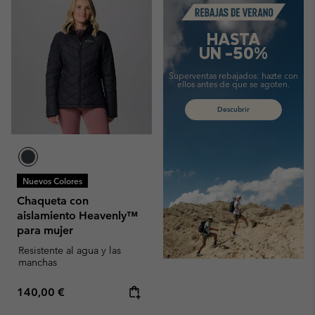
HASTA
UN -50%
Superventas rebajados:
hazte con
ellos antes de que se agoten.
Descubrir
Nuevos Colores
Chaqueta con
aislamiento Heavenly™
para mujer
Resistente al agua y las
manchas
Regular price:
140,00 €