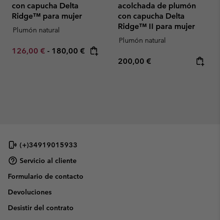
con capucha Delta
acolchada de plumón
Ridge™ para mujer
con capucha Delta
Ridge™ II para mujer
Plumón natural
Plumón natural
Minimum sale price:
Maximum price:
126,00 €
-
180,00 €
Regular price:
200,00 €
(+)34919015933
Servicio al cliente
Formulario de contacto
Devoluciones
Desistir del contrato