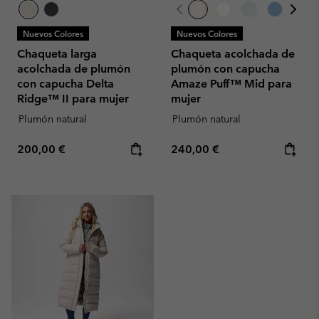
Nuevos Colores
Nuevos Colores
Chaqueta larga
Chaqueta acolchada de
acolchada de plumón
plumón con capucha
con capucha Delta
Amaze Puff™ Mid para
Ridge™ II para mujer
mujer
Plumón natural
Plumón natural
Regular price:
Regular price:
200,00 €
240,00 €