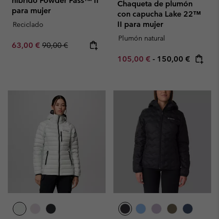
híbrido Powder Pass™ II
Chaqueta de plumón
para mujer
con capucha Lake 22™
II para mujer
Reciclado
Plumón natural
Sale price:
Regular price:
63,00 €
90,00 €
Minimum sale price:
Maximum price:
105,00 €
-
150,00 €