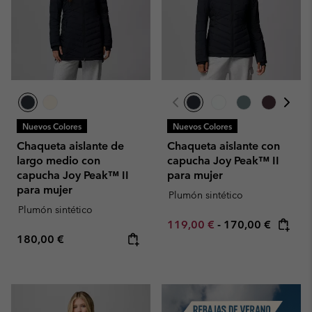
Nuevos Colores
Nuevos Colores
Chaqueta aislante de
Chaqueta aislante con
largo medio con
capucha Joy Peak™ II
capucha Joy Peak™ II
para mujer
para mujer
Plumón sintético
Plumón sintético
Minimum sale price:
Maximum price:
119,00 €
-
170,00 €
Regular price:
180,00 €
Summer Sale