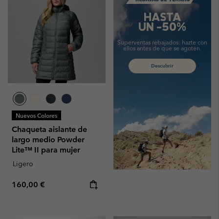
HASTA
UN -50%
Superventas rebajados:
hazte con
ellos antes de que se agoten.
Descubrir
Nuevos Colores
Chaqueta aislante de
largo medio Powder
Lite™ II para mujer
Ligero
Regular price:
160,00 €