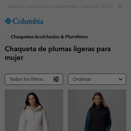
Consigue un 10 % de descuento
SKIP
Columbia
TO
Sportswear
CONTENT
Chaquetas Acolchadas & Plumíferos
SKIP
TO
Chaqueta de plumas ligeras para
MAIN
NAV
mujer
SKIP
TO
SEARCH
Todos los filtros
Ordenar