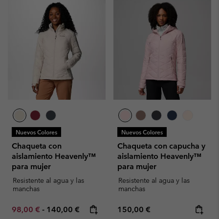
Nuevos Colores
Nuevos Colores
Chaqueta con
Chaqueta con capucha y
aislamiento Heavenly™
aislamiento Heavenly™
para mujer
para mujer
Resistente al agua y las
Resistente al agua y las
manchas
manchas
Minimum sale price:
Maximum price:
Regular price:
98,00 €
-
140,00 €
150,00 €