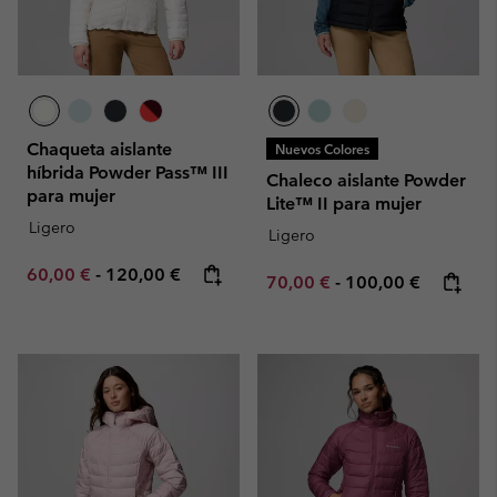
Chaqueta aislante
Nuevos Colores
híbrida Powder Pass™ III
Chaleco aislante Powder
para mujer
Lite™ II para mujer
Ligero
Ligero
Minimum sale price:
Maximum price:
60,00 €
-
120,00 €
Minimum sale price:
Maximum price:
70,00 €
-
100,00 €