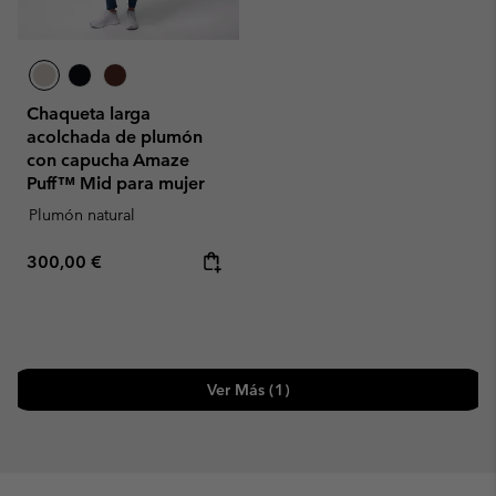
Chaqueta larga
acolchada de plumón
con capucha Amaze
Puff™ Mid para mujer
Plumón natural
Regular price:
300,00 €
Ver Más (1)