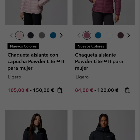
Nuevos Colores
Nuevos Colores
Chaqueta aislante con
Chaqueta aislante
capucha Powder Lite™ II
Powder Lite™ II para
para mujer
mujer
Ligero
Ligero
Minimum sale price:
Maximum price:
Minimum sale price:
Maximum price:
105,00 €
-
150,00 €
84,00 €
-
120,00 €