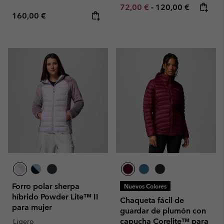
Minimum sale price:
Maximum price:
72,00 €
-
120,00 €
Regular price:
160,00 €
Forro polar sherpa
Nuevos Colores
híbrido Powder Lite™ II
Chaqueta fácil de
para mujer
guardar de plumón con
capucha Corelite™ para
Ligero