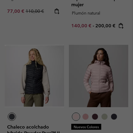
mujer
Sale price:
Regular price:
77,00 €
110,00 €
Plumón natural
Minimum sale price:
Maximum price:
140,00 €
-
200,00 €
Chaleco acolchado
Nuevos Colores