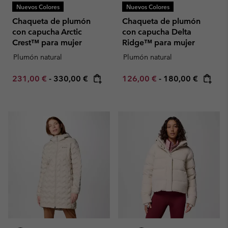
Nuevos Colores
Nuevos Colores
Chaqueta de plumón
Chaqueta de plumón
con capucha Arctic
con capucha Delta
Crest™ para mujer
Ridge™ para mujer
Plumón natural
Plumón natural
Minimum sale price:
Maximum price:
Minimum sale price:
Maximum price:
231,00 €
-
330,00 €
126,00 €
-
180,00 €