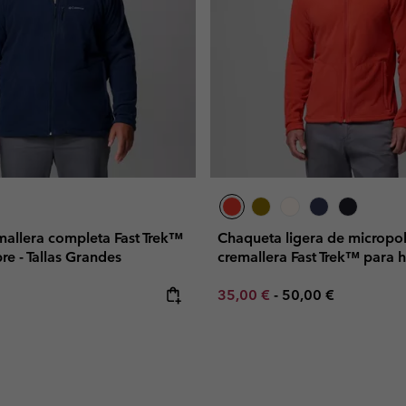
mallera completa Fast Trek™
Chaqueta ligera de micropo
re - Tallas Grandes
cremallera Fast Trek™ para
e:
Minimum sale price:
Maximum price:
35,00 €
-
50,00 €