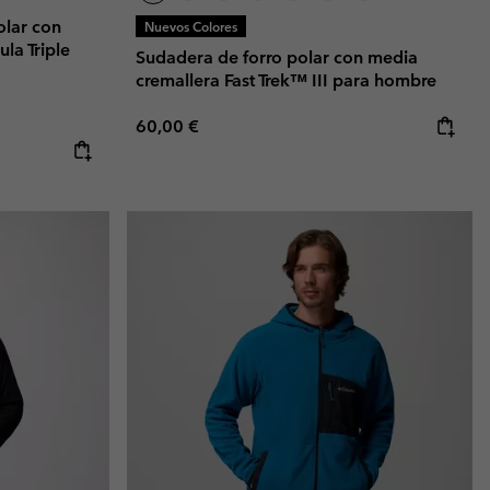
olar con
Nuevos Colores
la Triple
Sudadera de forro polar con media
cremallera Fast Trek™ III para hombre
Regular price:
60,00 €