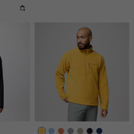
e:
ice: