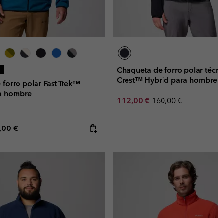
Chaqueta de forro polar técn
s
Crest™ Hybrid para hombre
forro polar Fast Trek™
a hombre
Sale price:
Regular price:
112,00 €
160,00 €
e price:
ximum price:
,00 €