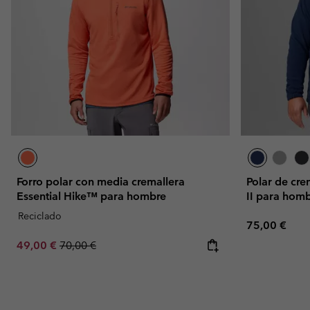
Forro polar con media cremallera
Polar de cre
Essential Hike™ para hombre
II para homb
Reciclado
Regular pric
75,00 €
Sale price:
Regular price:
49,00 €
70,00 €