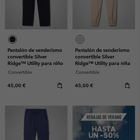
Pantalón de senderismo
Pantalón de senderismo
convertible Silver
convertible Silver
Ridge™ Utility para niño
Ridge™ Utility para niña
Convertible
Convertible
Regular price:
Regular price:
45,00 €
45,00 €
Summer Sale
HASTA
UN -50%