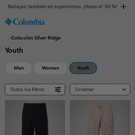
Rebajas: también en superventas. ¡Hasta el -50 %!
SKIP
Columbia
TO
Sportswear
CONTENT
Colección Silver Ridge
SKIP
TO
Youth
MAIN
NAV
SKIP
Men
Women
Youth
TO
SEARCH
Todos los filtros
Ordenar