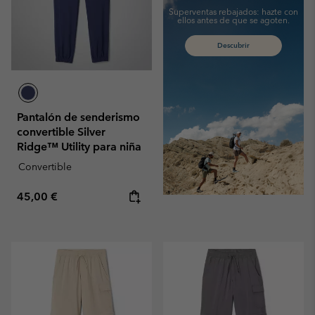
Superventas rebajados:
hazte con
ellos antes de que se agoten.
Descubrir
Pantalón de senderismo
convertible Silver
Ridge™ Utility para niña
Convertible
Regular price:
45,00 €