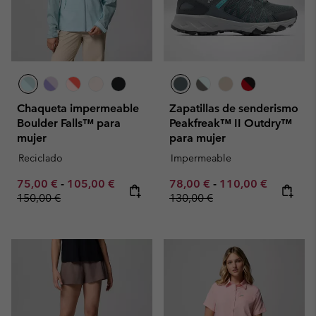
Chaqueta impermeable
Zapatillas de senderismo
Boulder Falls™ para
Peakfreak™ II Outdry™
mujer
para mujer
Reciclado
Impermeable
Minimum sale price:
Maximum sale price:
Regular price:
Minimum sale price:
Maximum sale pric
Regular p
75,00 €
-
105,00 €
78,00 €
-
110,00 €
150,00 €
130,00 €