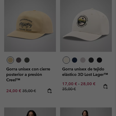
Gorra unisex con cierre
Gorra unisex de tejido
posterior a presión
elástico 3D Lost Lager™
Creel™
Minimum sale price:
Maximum sale pric
Regular pr
17,00 €
-
28,00 €
35,00 €
Sale price:
Regular price:
24,00 €
35,00 €