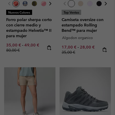
Nuevos Colores
Top Ventas
Forro polar sherpa corto
Camiseta oversize con
con cierre medio y
estampado Rolling
estampado Helvetia™ II
Bend™ para mujer
para mujer
Algodon organico
Minimum sale price:
Maximum sale price:
Regular price:
35,00 €
-
49,00 €
Minimum sale price:
Maximum sale pric
Regular pr
17,00 €
-
28,00 €
80,00 €
35,00 €