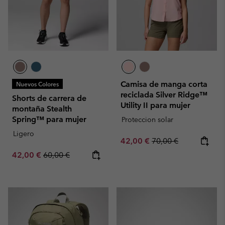
Camisa de manga corta
Nuevos Colores
reciclada Silver Ridge™
Shorts de carrera de
Utility II para mujer
montaña Stealth
Spring™ para mujer
Proteccion solar
Ligero
Sale price:
Regular price:
42,00 €
70,00 €
Sale price:
Regular price:
42,00 €
60,00 €