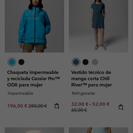
Chaqueta impermeable
Vestido técnico de
y reciclada Cassiar Pro™
manga corta Chill
ODX para mujer
River™ para mujer
Impermeable
Refrigerante
Minimum sale price:
Maximum sale pric
Regular pr
32,00 €
-
52,00 €
Sale price:
Regular price:
196,00 €
280,00 €
65,00 €