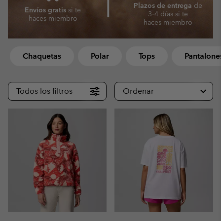
⎜
Plazos de entrega
de
Envíos gratis
si
te
3‑4 días si te
haces miembro
haces miembro
Chaquetas
Polar
Tops
Pantalones
Todos los filtros
Ordenar