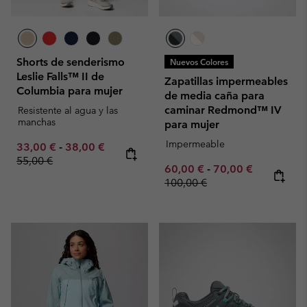
Shorts de senderismo
Nuevos Colores
Leslie Falls™ II de
Zapatillas impermeables
Columbia para mujer
de media caña para
caminar Redmond™ IV
Resistente al agua y las
manchas
para mujer
Impermeable
Minimum sale price:
Maximum sale price:
Regular price:
33,00 €
-
38,00 €
55,00 €
Minimum sale price:
Maximum sale pric
Regular pr
60,00 €
-
70,00 €
100,00 €