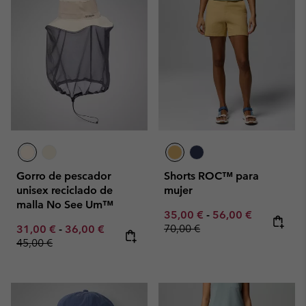
Gorro de pescador
Shorts ROC™ para
unisex reciclado de
mujer
malla No See Um™
Minimum sale price:
Maximum sale pric
Regular pr
35,00 €
-
56,00 €
Minimum sale price:
Maximum sale price:
Regular price:
70,00 €
31,00 €
-
36,00 €
45,00 €