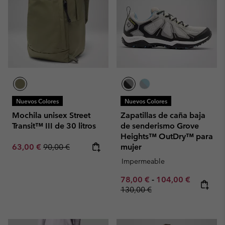
Nuevos Colores
Nuevos Colores
Mochila unisex Street
Zapatillas de caña baja
Transit™ III de 30 litros
de senderismo Grove
Heights™ OutDry™ para
Sale price:
Regular price:
63,00 €
90,00 €
mujer
Impermeable
Minimum sale price:
Maximum sale pric
Regular p
78,00 €
-
104,00 €
130,00 €