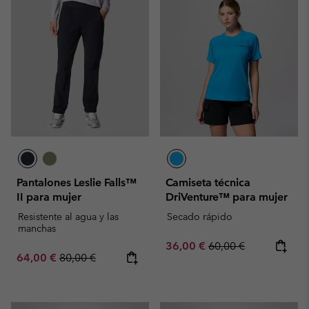
Pantalones Leslie Falls™
Camiseta técnica
II para mujer
DriVenture™ para mujer
Resistente al agua y las
Secado rápido
manchas
Sale price:
Regular price:
36,00 €
60,00 €
Sale price:
Regular price:
64,00 €
80,00 €