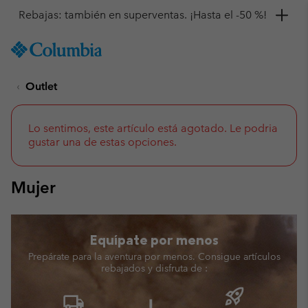
Consigue un 10 % de descuento
SKIP
Columbia
TO
Sportswear
CONTENT
Outlet
SKIP
TO
MAIN
NAV
Lo sentimos, este artículo está agotado. Le podria
gustar una de estas opciones.
SKIP
TO
SEARCH
Mujer
Equípate por menos
Prepárate para la aventura por menos. Consigue artículos
rebajados y disfruta de :
rocket_launch
local_shipping