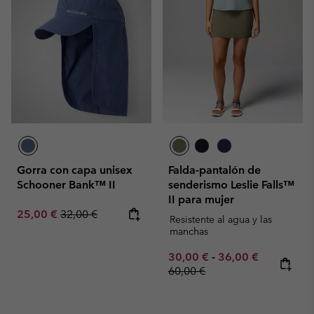
Gorra con capa unisex
Falda-pantalón de
Schooner Bank™ II
senderismo Leslie Falls™
II para mujer
Sale price:
Regular price:
25,00 €
32,00 €
Resistente al agua y las
manchas
Minimum sale price:
Maximum sale pric
Regular pr
30,00 €
-
36,00 €
60,00 €