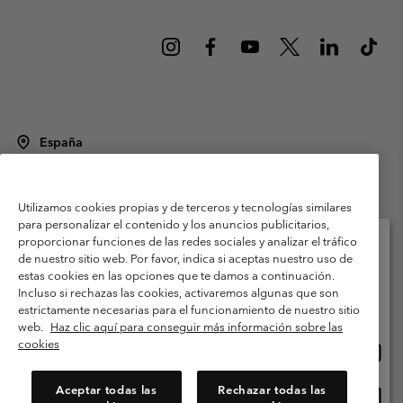
España
©
2026
Columbia Sportswear Spain S.L.U. Avenida del Doctor Arce, 14,
28002 Madrid, España. Todos los derechos reservados.
Utilizamos cookies propias y de terceros y tecnologías similares
Condiciones de uso
Terminos de Venta
Garantía
para personalizar el contenido y los anuncios publicitarios,
Política de Privacidad
proporcionar funciones de las redes sociales y analizar el tráfico
de nuestro sitio web. Por favor, indica si aceptas nuestro uso de
Términos y condiciones del programa de miembros
estas cookies en las opciones que te damos a continuación.
Selecciona tu país e idioma envío
Incluso si rechazas las cookies, activaremos algunas que son
Términos De Uso Del Contenido Generado Por Los Usuarios
Compras en línea disponibles
estrictamente necesarias para el funcionamiento de nuestro sitio
Impressum
Cookies
Public CBCR
web.
Haz clic aquí para conseguir más información sobre las
cookies
Comp
United States
en
Servicio al cliente: Lu. - Vi. de 9:00 a 13:00 y de 14:00 a 18:00
(+)34919015933
línea
Aceptar todas las
Rechazar todas las
Comp
España