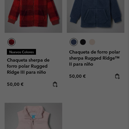
Chaqueta de forro polar
Nuevos Colores
sherpa Rugged Ridge™
Chaqueta sherpa de
II para niño
forro polar Rugged
Ridge III para niño
Regular price:
50,00 €
Regular price:
50,00 €