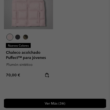
Nuevos Colores
Chaleco acolchado
Puffect™ para jóvenes
Plumón sintético
Regular price:
70,00 €
Ver Más (36)