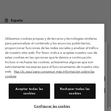
España
©
2026
Columbia Sportswear Spain S.L.U. Avenida del Doctor Arce, 14,
28002 Madrid, España. Todos los derechos reservados.
Utilizamos cookies propias y de terceros y tecnologías similares
Condiciones de uso
Terminos de Venta
Garantía
para personalizar el contenido y los anuncios publicitarios,
Política de Privacidad
proporcionar funciones de las redes sociales y analizar el tráfico
de nuestro sitio web. Por favor, indica si aceptas nuestro uso de
Términos y condiciones del programa de miembros
estas cookies en las opciones que te damos a continuación.
Selecciona tu país e idioma envío
Incluso si rechazas las cookies, activaremos algunas que son
Términos De Uso Del Contenido Generado Por Los Usuarios
Compras en línea disponibles
estrictamente necesarias para el funcionamiento de nuestro sitio
Impressum
Cookies
Public CBCR
web.
Haz clic aquí para conseguir más información sobre las
cookies
Comp
United States
en
Servicio al cliente: Lu. - Vi. de 9:00 a 13:00 y de 14:00 a 18:00
(+)34919015933
línea
Aceptar todas las
Rechazar todas las
Comp
España
dispon
cookies
cookies
en
línea
Ver Todos Los Países
dispon
Configurar las cookies