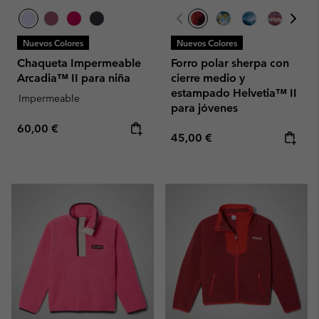
Nuevos Colores
Nuevos Colores
Chaqueta Impermeable
Forro polar sherpa con
Arcadia™ II para niña
cierre medio y
estampado Helvetia™ II
Impermeable
para jóvenes
Regular price:
60,00 €
Regular price:
45,00 €