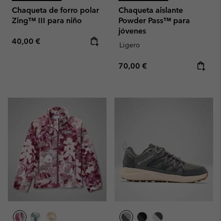
Chaqueta de forro polar
Chaqueta aislante
Zing™ III para niño
Powder Pass™ para
jóvenes
Regular price:
40,00 €
Ligero
Regular price:
70,00 €