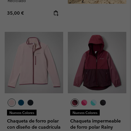
Reciclado
Regular price:
35,00 €
Nuevos Colores
Nuevos Colores
Chaqueta de forro polar
Chaqueta impermeable
con diseño de cuadrícula
de forro polar Rainy