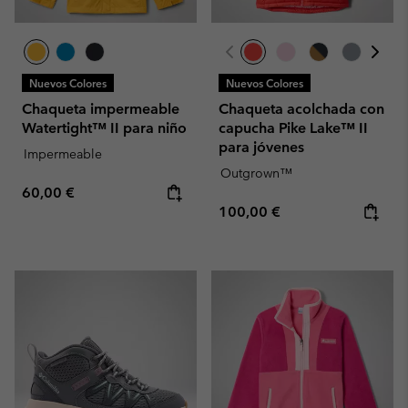
Nuevos Colores
Nuevos Colores
Chaqueta impermeable
Chaqueta acolchada con
Watertight™ II para niño
capucha Pike Lake™ II
para jóvenes
Impermeable
Outgrown™
Regular price:
60,00 €
Regular price:
100,00 €