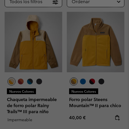
Todos los filtros
Ordenar
Nuevos Colores
Nuevos Colores
Chaqueta impermeable
Forro polar Steens
de forro polar Rainy
Mountain™ II para chico
Trails™ III para niño
Regular price:
40,00 €
Impermeable