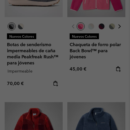
Nuevos Colores
Nuevos Colores
Botas de senderismo
Chaqueta de forro polar
impermeables de caña
Back Bowl™ para
media Peakfreak Rush™
jóvenes
para jóvenes
Regular price:
45,00 €
Impermeable
Regular price:
70,00 €