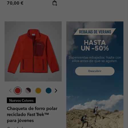
Regular price:
70,00 €
Summer Sale
HASTA
UN -50%
Superventas rebajados:
hazte con
ellos antes de que se agoten.
Descubrir
Nuevos Colores
Chaqueta de forro polar
reciclado Fast Trek™
para jóvenes