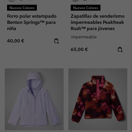
Nuevos Colores
Nuevos Colores
Forro polar estampado
Zapatillas de senderismo
Benton Springs™ para
impermeables Peakfreak
niña
Rush™ para jóvenes
Impermeable
Regular price:
40,00 €
Regular price:
65,00 €