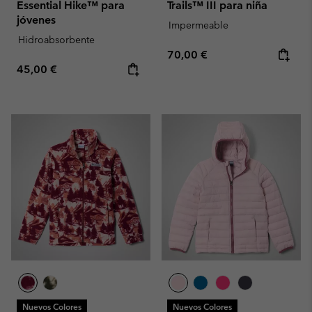
Essential Hike™ para
Trails™ III para niña
jóvenes
Impermeable
Hidroabsorbente
Regular price:
70,00 €
Regular price:
45,00 €
Nuevos Colores
Nuevos Colores