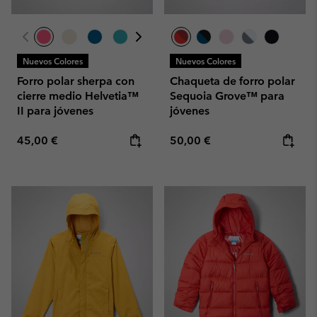
Nuevos Colores
Nuevos Colores
Forro polar sherpa con
Chaqueta de forro polar
cierre medio Helvetia™
Sequoia Grove™ para
II para jóvenes
jóvenes
Regular price:
Regular price:
45,00 €
50,00 €