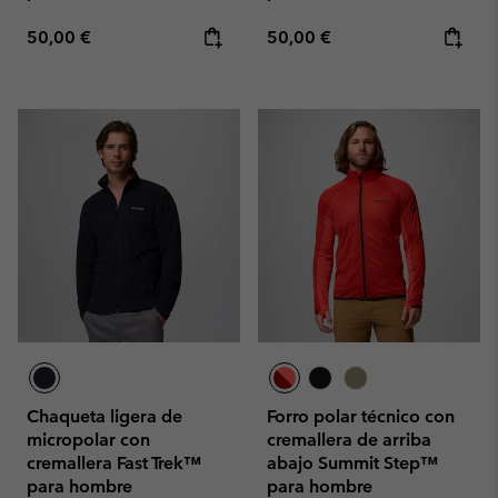
Regular price:
Regular price:
50,00 €
50,00 €
Chaqueta ligera de
Forro polar técnico con
micropolar con
cremallera de arriba
cremallera Fast Trek™
abajo Summit Step™
para hombre
para hombre