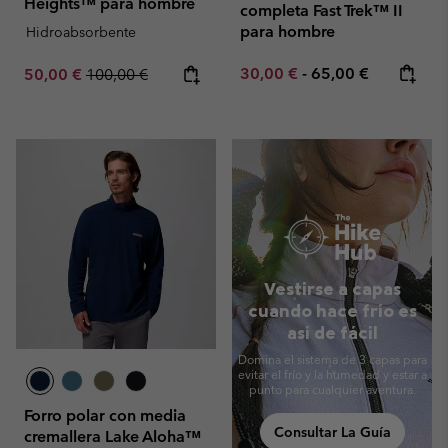
Heights™ para hombre
completa Fast Trek™ II
para hombre
Hidroabsorbente
Minimum sale price:
Maximum price:
Sale price:
Regular price:
30,00 €
-
65,00 €
50,00 €
100,00 €
Vestirse a capas
cuando hace frío es
así de fácil
Domina el sistema de 3 capas para
evitar el frío y la humedad y estar a
punto para cualquier aventura.
Forro polar con media
Consultar La Guía
cremallera Lake Aloha™