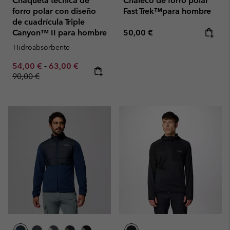
Chaqueta técnica de
Chaleco de forro polar
forro polar con diseño
Fast Trek™para hombre
de cuadrícula Triple
Regular price:
Canyon™ II para hombre
50,00 €
Hidroabsorbente
Minimum sale price:
Maximum sale price:
Regular price:
54,00 €
-
63,00 €
90,00 €