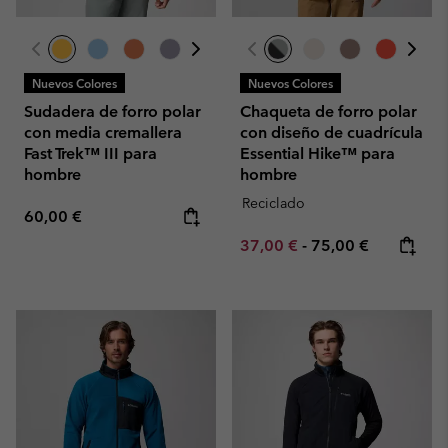
Nuevos Colores
Nuevos Colores
Sudadera de forro polar
Chaqueta de forro polar
con media cremallera
con diseño de cuadrícula
Fast Trek™ III para
Essential Hike™ para
hombre
hombre
Reciclado
Regular price:
60,00 €
Minimum sale price:
Maximum price:
37,00 €
-
75,00 €