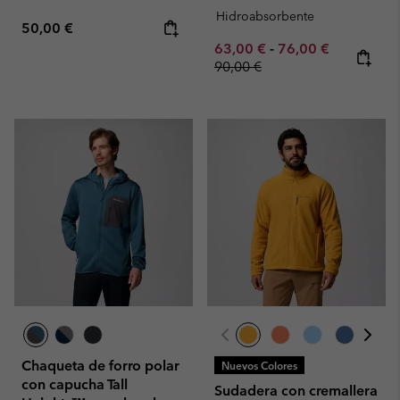
Hidroabsorbente
Regular price:
50,00 €
Minimum sale price:
Maximum sale pric
Regular pr
63,00 €
-
76,00 €
90,00 €
Chaqueta de forro polar
Nuevos Colores
con capucha Tall
Sudadera con cremallera