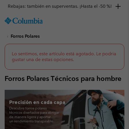
Consigue un 10 % de descuento
SKIP
Columbia
TO
Sportswear
CONTENT
Forros Polares
SKIP
TO
MAIN
NAV
Lo sentimos, este artículo está agotado. Le podria
gustar una de estas opciones.
SKIP
TO
SEARCH
Forros Polares Técnicos para hombre
Precisión
en cada capa
Descubre forros polares
técnicos diseñados
para abrigar
de manera ligera y aportar
un rendimiento transpirable.