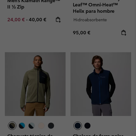
Men’s Klamath Range™
Leaf™ Omni-Heat™
II ½ Zip
Helix para hombre
Minimum sale price:
Maximum price:
24,00 €
-
40,00 €
Hidroabsorbente
Regular price:
95,00 €