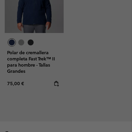
Polar de cremallera
completa Fast Trek™ II
para hombre - Tallas
Grandes
Regular price:
75,00 €