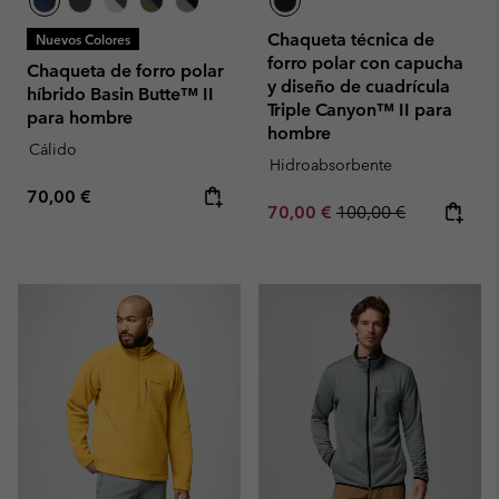
Chaqueta técnica de
Nuevos Colores
forro polar con capucha
Chaqueta de forro polar
y diseño de cuadrícula
híbrido Basin Butte™ II
Triple Canyon™ II para
para hombre
hombre
Cálido
Hidroabsorbente
Regular price:
70,00 €
Sale price:
Regular price:
70,00 €
100,00 €