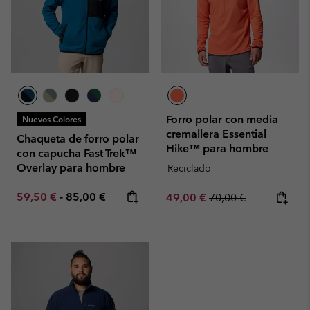
Forro polar con media
Nuevos Colores
cremallera Essential
Chaqueta de forro polar
Hike™ para hombre
con capucha Fast Trek™
Overlay para hombre
Reciclado
Minimum sale price:
Maximum price:
59,50 €
-
85,00 €
Sale price:
Regular price:
49,00 €
70,00 €