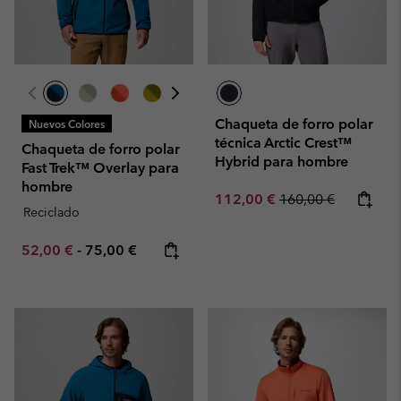
Chaqueta de forro polar
Nuevos Colores
técnica Arctic Crest™
Chaqueta de forro polar
Hybrid para hombre
Fast Trek™ Overlay para
hombre
Sale price:
Regular price:
112,00 €
160,00 €
Reciclado
Minimum sale price:
Maximum price:
52,00 €
-
75,00 €