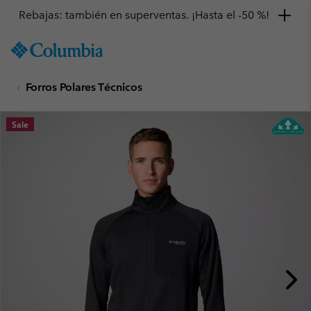
Rebajas: también en superventas. ¡Hasta el -50 %!
SKIP
Columbia
TO
Sportswear
CONTENT
Forros Polares Técnicos
SKIP
TO
MAIN
Sale
NAV
SKIP
TO
SEARCH