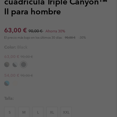
cuadrícula Triple Canyon™
II para hombre
Sale price:
Regular price:
63,00 €
90,00 €
Ahorra 30%
El precio más bajo en los últimos 30 días:
90,00 €
-30%
Color:
Black
Regular price:
Sale price:
63,00 €
90,00 €
Regular price:
Sale price:
54,00 €
90,00 €
Talla:
S
M
L
XL
XXL