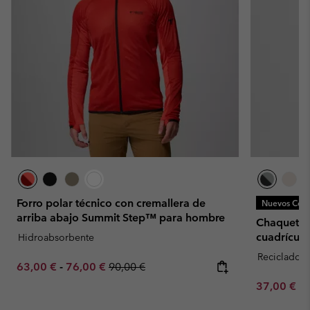
Forro polar técnico con cremallera de
Nuevos Colo
arriba abajo Summit Step™ para hombre
Chaqueta d
cuadrícula
Hidroabsorbente
Reciclado
Minimum sale price:
Maximum sale price:
Regular price:
63,00 €
-
76,00 €
90,00 €
Minimum sa
37,00 €
-