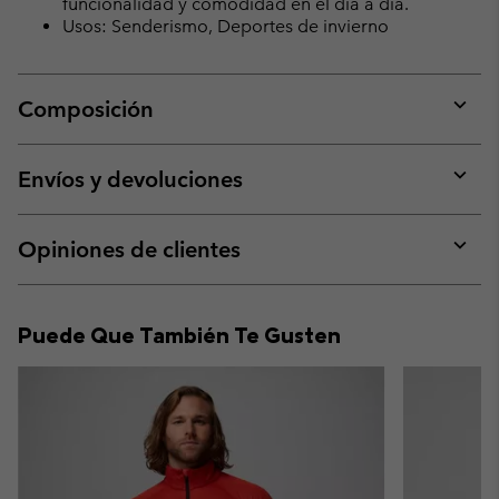
funcionalidad y comodidad en el día a día.
Usos: Senderismo, Deportes de invierno
Composición
Expan
or
collap
Envíos y devoluciones
sectio
Expan
or
collap
Opiniones de clientes
sectio
Expan
or
collap
Puede Que También Te Gusten
sectio