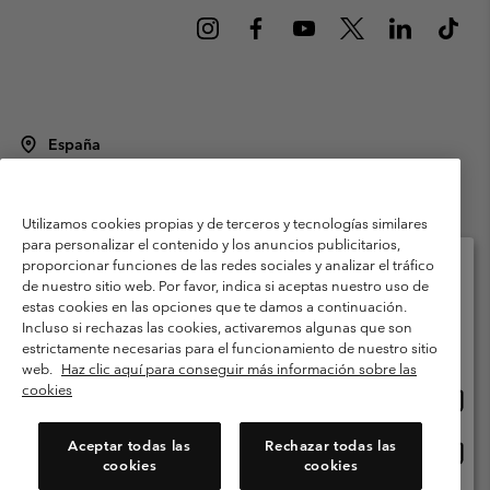
España
©
2026
Columbia Sportswear Spain S.L.U. Avenida del Doctor Arce, 14,
28002 Madrid, España. Todos los derechos reservados.
Utilizamos cookies propias y de terceros y tecnologías similares
Condiciones de uso
Terminos de Venta
Garantía
para personalizar el contenido y los anuncios publicitarios,
Política de Privacidad
proporcionar funciones de las redes sociales y analizar el tráfico
de nuestro sitio web. Por favor, indica si aceptas nuestro uso de
Términos y condiciones del programa de miembros
estas cookies en las opciones que te damos a continuación.
Selecciona tu país e idioma envío
Incluso si rechazas las cookies, activaremos algunas que son
Términos De Uso Del Contenido Generado Por Los Usuarios
Compras en línea disponibles
estrictamente necesarias para el funcionamiento de nuestro sitio
Impressum
Cookies
Public CBCR
web.
Haz clic aquí para conseguir más información sobre las
cookies
Comp
United States
en
Servicio al cliente: Lu. - Vi. de 9:00 a 13:00 y de 14:00 a 18:00
(+)34919015933
línea
Aceptar todas las
Rechazar todas las
Comp
España
dispon
cookies
cookies
en