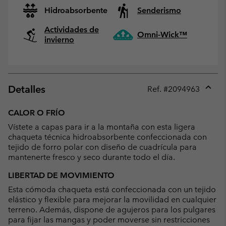
Hidroabsorbente
Senderismo
Actividades de
Omni-Wick™
invierno
Detalles
Ref. #
2094963
Expan
or
CALOR O FRÍO
collap
Vístete a capas para ir a la montaña con esta ligera
sectio
chaqueta técnica hidroabsorbente confeccionada con
tejido de forro polar con diseño de cuadrícula para
mantenerte fresco y seco durante todo el día.
LIBERTAD DE MOVIMIENTO
Esta cómoda chaqueta está confeccionada con un tejido
elástico y flexible para mejorar la movilidad en cualquier
terreno. Además, dispone de agujeros para los pulgares
para fijar las mangas y poder moverse sin restricciones