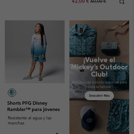
Sale price:
Regular price:
42,00 €
60,00 €
Mid Season Sale
¡Vuelve el
Mickey's Outdoor
Club!
Artículos de edición especial para
toda la familia.
Descubrir Más
Shorts PFG Disney
Rambler™ para jóvenes
Resistente al agua y las
manchas