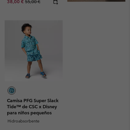
Sale price:
Regular price:
38,00 €
55,00 €
Camisa PFG Super Slack
Tide™ de CSC x Disney
para niños pequeños
Hidroabsorbente