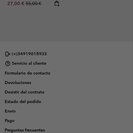
Sale price:
Regular price:
27,00 €
55,00 €
(+)34919015933
Servicio al cliente
Formulario de contacto
Devoluciones
Desistir del contrato
Estado del pedido
Envío
Pago
Preguntas frecuentes