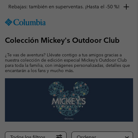
Rebajas: también en superventas. ¡Hasta el -50 %!
SKIP
Columbia
TO
Sportswear
CONTENT
Colección Mickey's Outdoor Club
SKIP
TO
MAIN
¿Te vas de aventura? Llévate contigo a tus amigos gracias a
NAV
nuestra colección de edición especial Mickey’s Outdoor Club
para toda la familia, con imágenes personalizadas, detalles que
SKIP
encantarán a los fans y mucho más.
TO
SEARCH
Todos los filtros
Ordenar