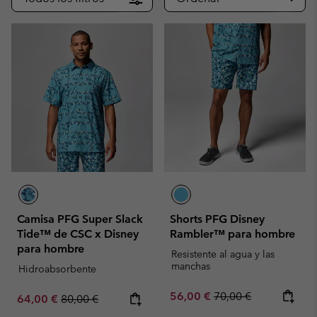
Camisa PFG Super Slack
Shorts PFG Disney
Tide™ de CSC x Disney
Rambler™ para hombre
para hombre
Resistente al agua y las
manchas
Hidroabsorbente
Sale price:
Regular price:
56,00 €
70,00 €
Sale price:
Regular price:
64,00 €
80,00 €