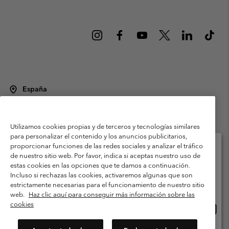
España
©
2026
Columbia Sportswear Spain S.L.U. Avenida del Doctor Arce, 14,
28002 Madrid, España. Todos los derechos reservados.
Utilizamos cookies propias y de terceros y tecnologías similares
Condiciones de uso
Terminos de Venta
Garantía
para personalizar el contenido y los anuncios publicitarios,
Política de Privacidad
proporcionar funciones de las redes sociales y analizar el tráfico
de nuestro sitio web. Por favor, indica si aceptas nuestro uso de
Términos y condiciones del programa de miembros
estas cookies en las opciones que te damos a continuación.
Selecciona tu país e idioma envío
Incluso si rechazas las cookies, activaremos algunas que son
Términos De Uso Del Contenido Generado Por Los Usuarios
Compras en línea disponibles
estrictamente necesarias para el funcionamiento de nuestro sitio
Impressum
Cookies
Public CBCR
web.
Haz clic aquí para conseguir más información sobre las
cookies
Comp
United States
en
Servicio al cliente: Lu. - Vi. de 9:00 a 13:00 y de 14:00 a 18:00
(+)34919015933
línea