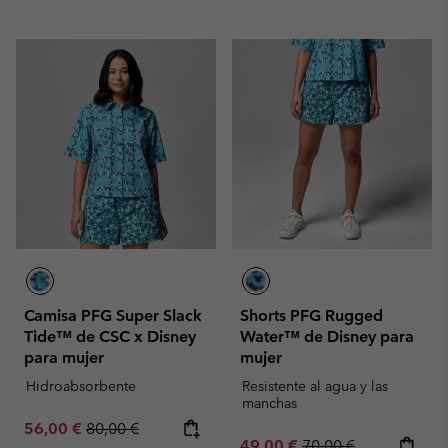
Camisa PFG Super Slack
Shorts PFG Rugged
Tide™ de CSC x Disney
Water™ de Disney para
para mujer
mujer
Hidroabsorbente
Resistente al agua y las
manchas
Sale price:
Regular price:
56,00 €
80,00 €
Sale price:
Regular price:
49,00 €
70,00 €