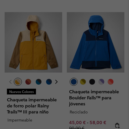
Chaqueta impermeable
Nuevos Colores
Boulder Falls™ para
Chaqueta impermeable
jóvenes
de forro polar Rainy
Trails™ III para niño
Reciclado
Impermeable
Minimum sale price:
Maximum sale pric
Regular pr
45,00 €
-
58,00 €
90,00 €