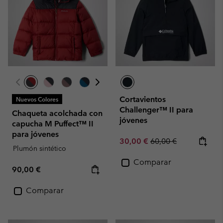
Cortavientos
Nuevos Colores
Challenger™ II para
Chaqueta acolchada con
jóvenes
capucha M Puffect™ II
para jóvenes
Sale price:
Regular price:
30,00 €
60,00 €
Plumón sintético
Comparar
Regular price:
90,00 €
Comparar