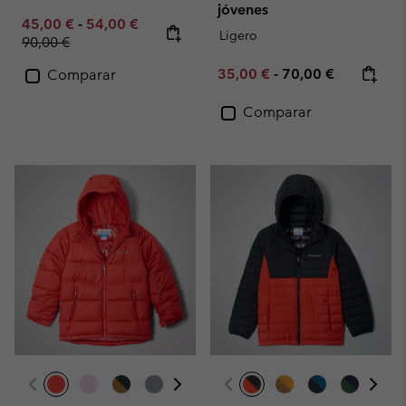
jóvenes
Minimum sale price:
Maximum sale price:
Regular price:
45,00 €
-
54,00 €
Ligero
90,00 €
Minimum sale price:
Maximum price:
35,00 €
-
70,00 €
Comparar
Comparar