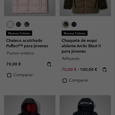
Nuevos Colores
Nuevos Colores
Chaleco acolchado
Chaqueta de esquí
Puffect™ para jóvenes
aislante Arctic Blast II
para jóvenes
Plumón sintético
Reflejando
Regular price:
70,00 €
Minimum sale price:
Maximum price:
70,00 €
-
100,00 €
Comparar
Comparar