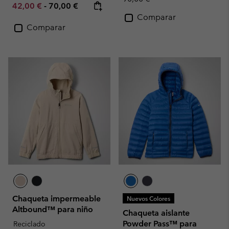
Minimum sale price:
Maximum price:
42,00 €
-
70,00 €
Comparar
Comparar
Chaqueta impermeable
Nuevos Colores
Altbound™ para niño
Chaqueta aislante
Powder Pass™ para
Reciclado