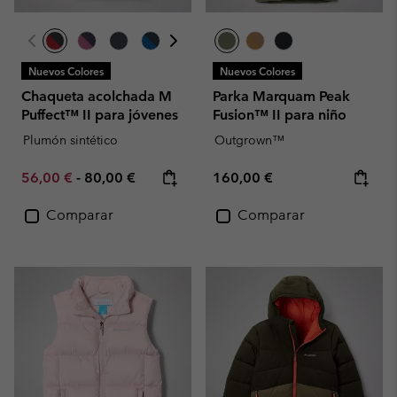
Nuevos Colores
Nuevos Colores
Chaqueta acolchada M
Parka Marquam Peak
Puffect™ II para jóvenes
Fusion™ II para niño
Plumón sintético
Outgrown™
Minimum sale price:
Maximum price:
Regular price:
56,00 €
-
80,00 €
160,00 €
Comparar
Comparar