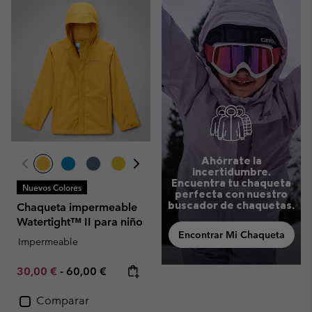
Ahórrate la
incertidumbre.
Encuentra tu chaqueta
Nuevos Colores
perfecta con nuestro
buscador de chaquetas.
Chaqueta impermeable
Watertight™ II para niño
Encontrar Mi Chaqueta
Impermeable
Minimum sale price:
Maximum price:
30,00 €
-
60,00 €
Comparar