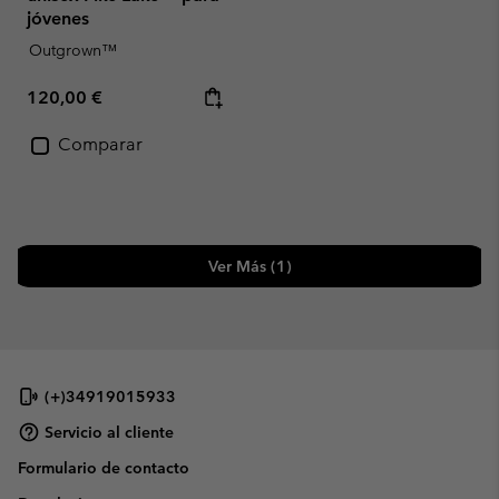
jóvenes
Outgrown™
Regular price:
120,00 €
Comparar
Ver Más (1)
(+)34919015933
Servicio al cliente
Formulario de contacto