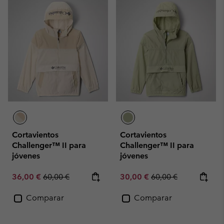
Cortavientos
Cortavientos
Challenger™ II para
Challenger™ II para
jóvenes
jóvenes
Sale price:
Regular price:
Sale price:
Regular price:
36,00 €
60,00 €
30,00 €
60,00 €
Comparar
Comparar