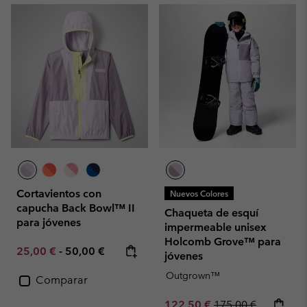
Cortavientos con
Nuevos Colores
capucha Back Bowl™ II
Chaqueta de esquí
para jóvenes
impermeable unisex
Holcomb Grove™ para
Minimum sale price:
Maximum price:
25,00 €
-
50,00 €
jóvenes
Outgrown™
Comparar
Sale price:
Regular price:
122,50 €
175,00 €