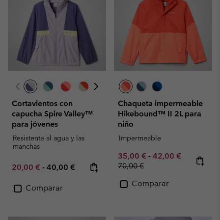
Cortavientos con
Chaqueta impermeable
capucha Spire Valley™
Hikebound™ II 2L para
para jóvenes
niño
Resistente al agua y las
Impermeable
manchas
Minimum sale price:
Maximum sale pric
Regular pr
35,00 €
-
42,00 €
70,00 €
Minimum sale price:
Maximum price:
20,00 €
-
40,00 €
Comparar
Comparar