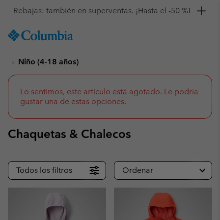
Consigue un 10 % de descuento
SKIP
Columbia
TO
Sportswear
CONTENT
Niño (4-18 años)
SKIP
TO
MAIN
NAV
Lo sentimos, este artículo está agotado. Le podria
gustar una de estas opciones.
SKIP
TO
SEARCH
Chaquetas & Chalecos
Todos los filtros
Ordenar