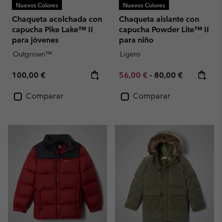
Nuevos Colores
Nuevos Colores
Chaqueta acolchada con
Chaqueta aislante con
capucha Pike Lake™ II
capucha Powder Lite™ II
para jóvenes
para niño
Outgrown™
Ligero
Regular price:
Minimum sale price:
Maximum price:
100,00 €
56,00 €
-
80,00 €
Comparar
Comparar