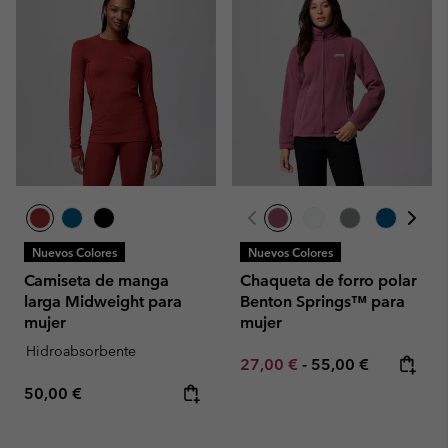
Nuevos Colores
Nuevos Colores
Camiseta de manga
Chaqueta de forro polar
larga Midweight para
Benton Springs™ para
mujer
mujer
Hidroabsorbente
Minimum sale price:
Maximum price:
27,00 €
-
55,00 €
Regular price:
50,00 €