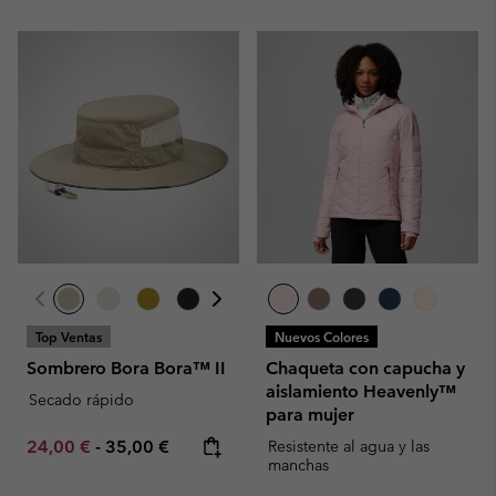
Top Ventas
Nuevos Colores
Sombrero Bora Bora™ II
Chaqueta con capucha y
aislamiento Heavenly™
Secado rápido
para mujer
Minimum sale price:
Maximum price:
24,00 €
-
35,00 €
Resistente al agua y las
manchas