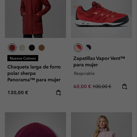
Zapatillas Vapor Vent™
Nuevos Colores
para mujer
Chaqueta larga de forro
polar sherpa
Respirable
Panorama™ para mujer
Sale price:
Regular price:
60,00 €
100,00 €
Regular price:
130,00 €