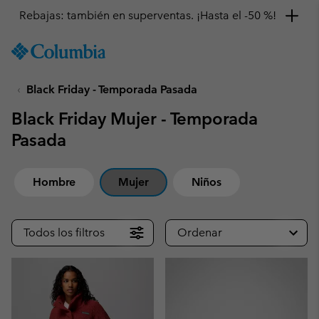
Consigue un 10 % de descuento
SKIP
Columbia
TO
Sportswear
CONTENT
Black Friday - Temporada Pasada
SKIP
TO
Black Friday Mujer - Temporada
MAIN
NAV
Pasada
SKIP
TO
Hombre
Mujer
Niños
SEARCH
Todos los filtros
Ordenar