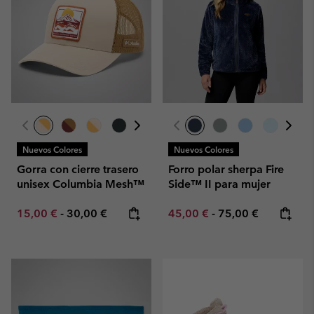
Nuevos Colores
Nuevos Colores
Gorra con cierre trasero
Forro polar sherpa Fire
unisex Columbia Mesh™
Side™ II para mujer
Minimum sale price:
Maximum price:
Minimum sale price:
Maximum price:
15,00 €
-
30,00 €
45,00 €
-
75,00 €