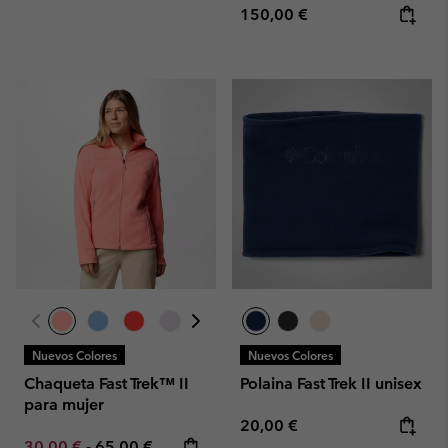
Regular price:
150,00 €
Nuevos Colores
Nuevos Colores
Chaqueta Fast Trek™ II
Polaina Fast Trek II unisex
para mujer
Regular price:
20,00 €
Minimum sale price:
Maximum price:
30,00 €
-
65,00 €