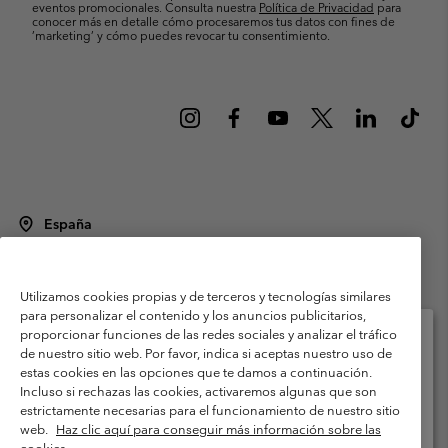
eventos promocionales. Consulta nuestra
Política de Privacidad
para
conocer más en detalle cómo procesaremos tus datos con fines de
’marketing’ y cómo puedes revocar tu consentimiento.
España
©
2026
Columbia Sportswear Spain S.L.U. Avenida del Doctor Arce, 14,
28002 Madrid, España. Todos los derechos reservados.
Utilizamos cookies propias y de terceros y tecnologías similares
Condiciones de uso
Terminos de Venta
Garantía
para personalizar el contenido y los anuncios publicitarios,
Política de Privacidad
proporcionar funciones de las redes sociales y analizar el tráfico
de nuestro sitio web. Por favor, indica si aceptas nuestro uso de
Términos y condiciones del programa de miembros
estas cookies en las opciones que te damos a continuación.
Selecciona tu país e idioma envío
Incluso si rechazas las cookies, activaremos algunas que son
Términos De Uso Del Contenido Generado Por Los Usuarios
Compras en línea disponibles
estrictamente necesarias para el funcionamiento de nuestro sitio
Impressum
Cookies
Public CBCR
web.
Haz clic aquí para conseguir más información sobre las