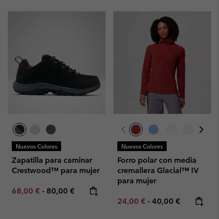
Nuevos Colores
Nuevos Colores
Zapatilla para caminar
Forro polar con media
Crestwood™ para mujer
cremallera Glacial™ IV
para mujer
Minimum sale price:
Maximum price:
68,00 €
-
80,00 €
Minimum sale price:
Maximum price:
24,00 €
-
40,00 €