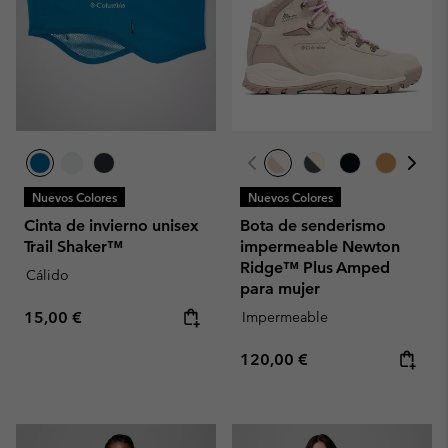
Nuevos Colores
Nuevos Colores
Cinta de invierno unisex
Bota de senderismo
Trail Shaker™
impermeable Newton
Ridge™ Plus Amped
Cálido
para mujer
Regular price:
15,00 €
Impermeable
Regular price:
120,00 €