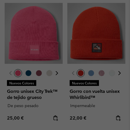
Nuevos Colores
Nuevos Colores
Gorro unisex City Trek™
Gorro con vuelta unisex
de tejido grueso
Whirlibird™
De peso pesado
Impermeable
Regular price:
Regular price:
25,00 €
22,00 €