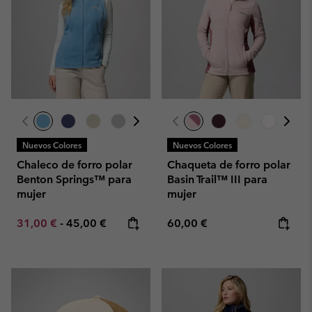
Nuevos Colores
Nuevos Colores
Chaleco de forro polar
Chaqueta de forro polar
Benton Springs™ para
Basin Trail™ III para
mujer
mujer
Minimum sale price:
Maximum price:
Regular price:
31,00 €
-
45,00 €
60,00 €