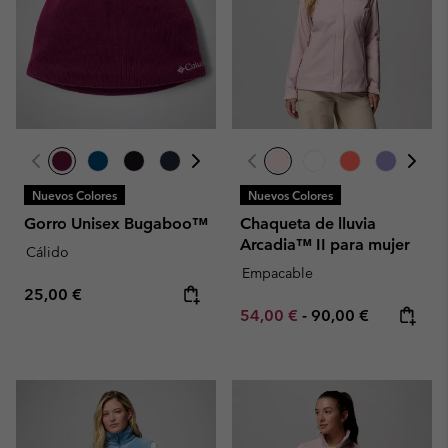
Nuevos Colores
Nuevos Colores
Gorro Unisex Bugaboo™
Chaqueta de lluvia
Arcadia™ II para mujer
Cálido
Empacable
Regular price:
25,00 €
Minimum sale price:
Maximum price:
54,00 €
-
90,00 €