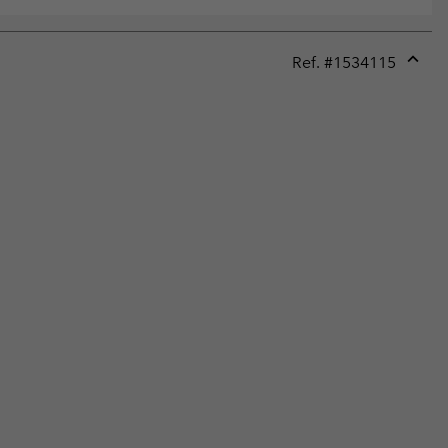
Ref. #
1534115
Expan
or
collap
sectio