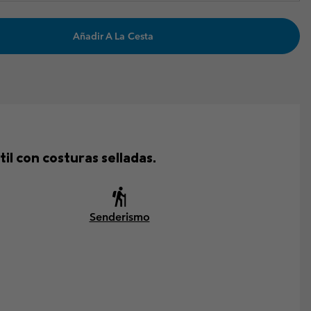
Añadir A La Cesta
il con costuras selladas.
Senderismo