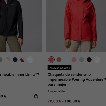
Nuevos Colores
rmeable Inner Limits™
Chaqueta de senderismo
impermeable Pouring Adventure™
para mujer
Empacable
rice:
mum price:
00 €
Minimum sale price:
Maximum price:
70,00 €
-
100,00 €