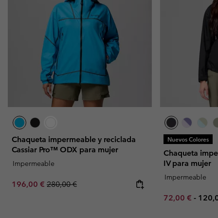
Chaqueta impermeable y reciclada
Nuevos Colores
Cassiar Pro™ ODX para mujer
Chaqueta impe
IV para mujer
Impermeable
Impermeable
Sale price:
Regular price:
196,00 €
280,00 €
Minimum sale p
Maxi
72,00 €
-
120,