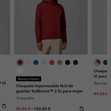
Chaqueta
III para 
Nuevos Colores
 III
Reciclado
Chaqueta impermeable fácil de
guardar Trailborne™ 2.5L para mujer
Minimum s
84,00 €
Empacable
Minimum sale price:
Maximum price:
80,00 €
-
160,00 €