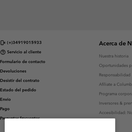
Acerca de N
(+)34919015933
Servicio al cliente
Nuestra historia
Formulario de contacto
Oportunidades pr
Devoluciones
Responsabilidad 
Desistir del contrato
Afíliate a Columb
Estado del pedido
Programa corpora
Envío
Inversores & pre
Pago
Accesibilidad: N
Preguntas frecuentes