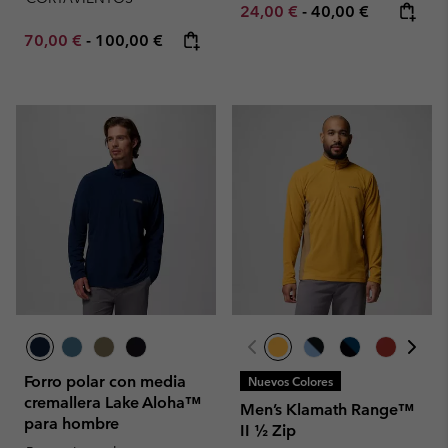
Minimum sale price:
Maximum price:
24,00 €
-
40,00 €
Minimum sale price:
Maximum price:
70,00 €
-
100,00 €
Forro polar con media
Nuevos Colores
cremallera Lake Aloha™
Men’s Klamath Range™
para hombre
II ½ Zip