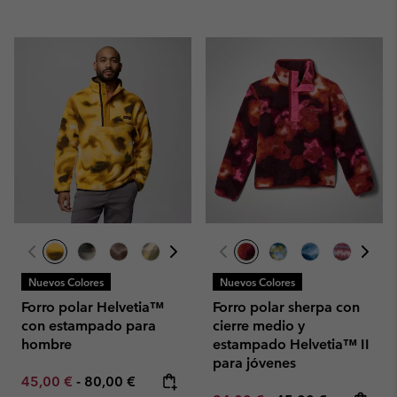
Nuevos Colores
Nuevos Colores
Forro polar Helvetia™
Forro polar sherpa con
con estampado para
cierre medio y
hombre
estampado Helvetia™ II
para jóvenes
Minimum sale price:
Maximum price:
45,00 €
-
80,00 €