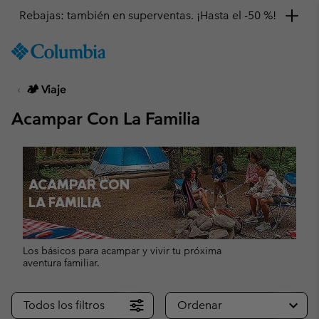
Consigue un 10 % de descuento
SKIP
Columbia
TO
Sportswear
CONTENT
🏕 Viaje
SKIP
TO
Acampar Con La Familia
MAIN
NAV
SKIP
TO
ACAMPAR CON
SEARCH
LA FAMILIA
Los básicos para acampar y vivir tu próxima
aventura familiar.
Todos los filtros
Ordenar