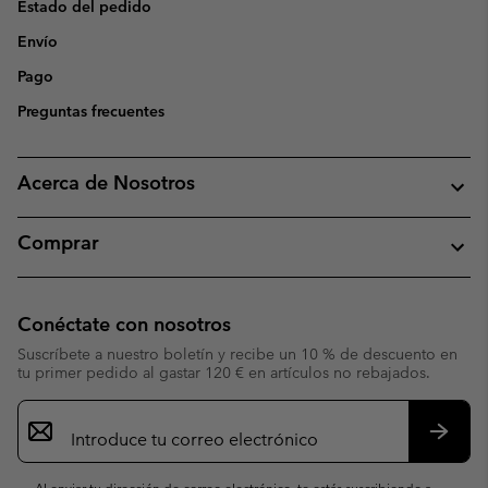
Estado del pedido
Envío
Pago
Preguntas frecuentes
Acerca de Nosotros
Comprar
Conéctate con nosotros
Suscríbete a nuestro boletín y recibe un 10 % de descuento en
tu primer pedido al gastar 120 € en artículos no rebajados.
Suscripción
de
correo
Suscri
electrónico