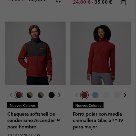
Minimum sale price:
Maximum price:
24,00 €
-
35,00 €
Nuevos Colores
Nuevos Colores
Chaqueta softshell de
Forro polar con media
senderismo Ascender™
cremallera Glacial™ IV
para hombre
para mujer
CORTAVIENTOS