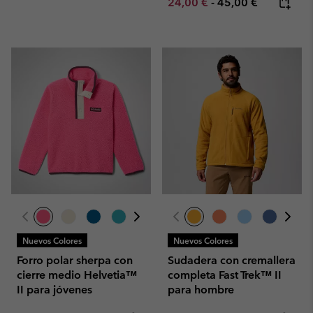
Minimum sale price:
Maximum price:
24,00 €
-
45,00 €
Nuevos Colores
Nuevos Colores
Forro polar sherpa con
Sudadera con cremallera
cierre medio Helvetia™
completa Fast Trek™ II
II para jóvenes
para hombre