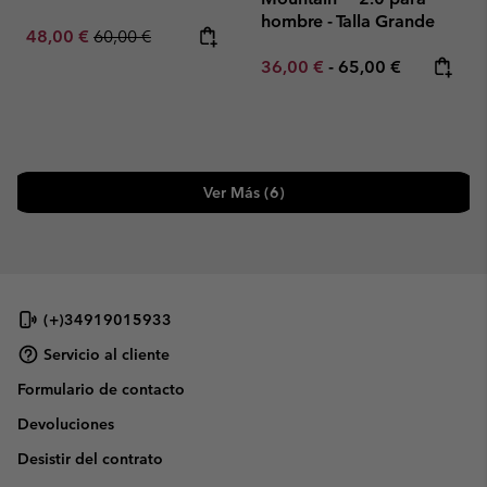
hombre - Talla Grande
Sale price:
Regular price:
48,00 €
60,00 €
Minimum sale price:
Maximum price:
36,00 €
-
65,00 €
Ver Más (6)
(+)34919015933
Servicio al cliente
Formulario de contacto
Devoluciones
Desistir del contrato