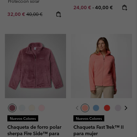
Proteccion solar
Minimum sale price:
Maximum price:
24,00 €
-
40,00 €
Sale price:
Regular price:
32,00 €
40,00 €
Nuevos Colores
Nuevos Colores
Chaqueta de forro polar
Chaqueta Fast Trek™ II
sherpa Fire Side™ para
para mujer