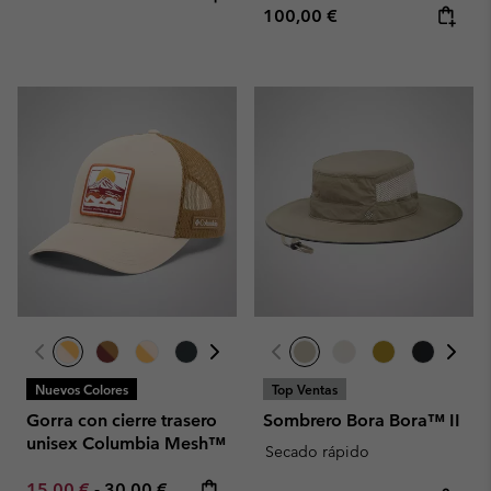
Regular price:
100,00 €
Nuevos Colores
Top Ventas
Gorra con cierre trasero
Sombrero Bora Bora™ II
unisex Columbia Mesh™
Secado rápido
Minimum sale price:
Maximum price:
15,00 €
-
30,00 €