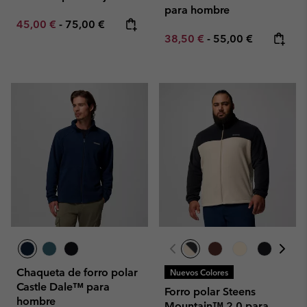
para hombre
Minimum sale price:
Maximum price:
45,00 €
-
75,00 €
Minimum sale price:
Maximum price:
38,50 €
-
55,00 €
Chaqueta de forro polar
Nuevos Colores
Castle Dale™ para
Forro polar Steens
hombre
Mountain™ 2.0 para