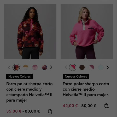
Nuevos Colores
Nuevos Colores
Forro polar sherpa corto
Forro polar sherpa corto
con cierre medio y
con cierre medio
estampado Helvetia™ II
Helvetia™ II para mujer
para mujer
Minimum sale price:
Maximum price:
42,00 €
-
80,00 €
Minimum sale price:
Maximum price:
35,00 €
-
80,00 €