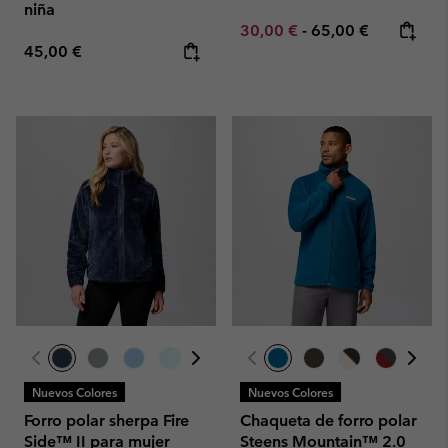
niña
Minimum sale price:
Maximum price:
30,00 €
-
65,00 €
Regular price:
45,00 €
Nuevos Colores
Nuevos Colores
Forro polar sherpa Fire
Chaqueta de forro polar
Side™ II para mujer
Steens Mountain™ 2.0