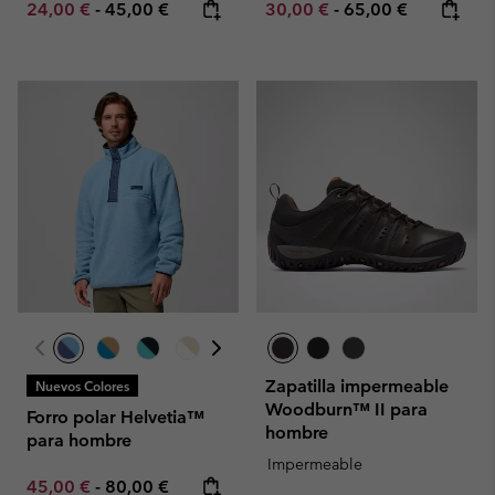
Minimum sale price:
Maximum price:
Minimum sale price:
Maximum price:
24,00 €
-
45,00 €
30,00 €
-
65,00 €
Zapatilla impermeable
Nuevos Colores
Woodburn™ II para
Forro polar Helvetia™
hombre
para hombre
Impermeable
Minimum sale price:
Maximum price:
45,00 €
-
80,00 €