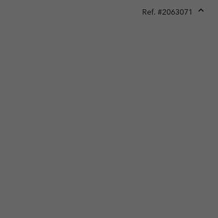
Ref. #
2063071
Expan
or
collap
sectio