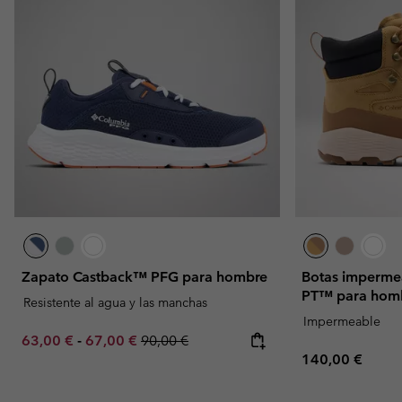
Zapato Castback™ PFG para hombre
Botas imperme
PT™ para hom
Resistente al agua y las manchas
Impermeable
Minimum sale price:
Maximum sale price:
Regular price:
63,00 €
-
67,00 €
90,00 €
Regular price:
140,00 €