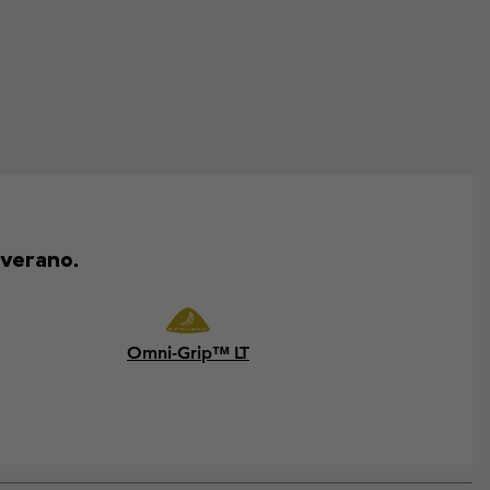
 verano.
Omni-Grip™ LT