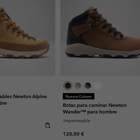
ables Newton Alpine
Nuevos Colores
bre
Botas para caminar Newton
Wander™ para hombre
Impermeable
Regular price:
120,00 €