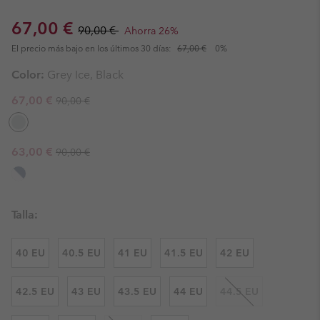
Sale price:
Regular price:
67,00 €
90,00 €
Ahorra 26%
El precio más bajo en los últimos 30 días:
67,00 €
0%
Color:
Grey Ice, Black
Regular price:
Sale price:
67,00 €
90,00 €
Regular price:
Sale price:
63,00 €
90,00 €
Talla:
40 EU
40.5 EU
41 EU
41.5 EU
42 EU
42.5 EU
43 EU
43.5 EU
44 EU
44.5 EU