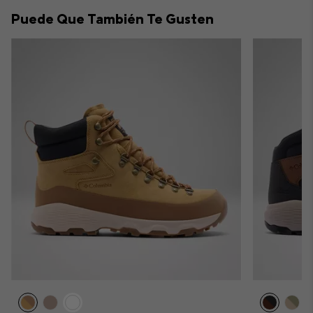
collap
Puede Que También Te Gusten
sectio