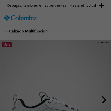
Rebajas: también en superventas. ¡Hasta el -50 %!
SKIP
Columbia
TO
Sportswear
CONTENT
Calzado Multifunción
SKIP
TO
MAIN
Sale
NAV
SKIP
TO
SEARCH