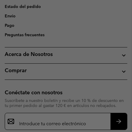
Estado del pedido
Envío
Pago
Preguntas frecuentes
Acerca de Nosotros
Comprar
Conéctate con nosotros
Suscríbete a nuestro boletín y recibe un 10 % de descuento en
tu primer pedido al gastar 120 € en artículos no rebajados.
Suscripción
de
correo
Suscri