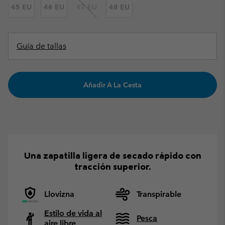
45 EU
46 EU
47 EU
48 EU
Guía de tallas
Añadir A La Cesta
Una zapatilla ligera de secado rápido con
tracción superior.
Llovizna
Transpirable
Estilo de vida al
Pesca
aire libre