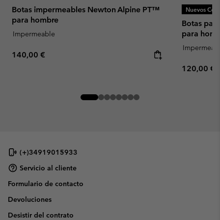
Botas impermeables Newton Alpine PT™
Nuevos Colo
para hombre
Botas par
para homb
Impermeable
Impermeab
Regular price:
140,00 €
Regular pr
120,00 €
(+)34919015933
Servicio al cliente
Formulario de contacto
Devoluciones
Desistir del contrato