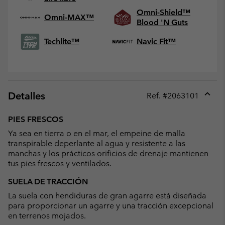
Omni-Shield™
Omni-MAX™
Blood 'N Guts
Techlite™
Navic Fit™
Detalles
Ref. #
2063101
Expan
or
PIES FRESCOS
collap
Ya sea en tierra o en el mar, el empeine de malla
sectio
transpirable deperlante al agua y resistente a las
manchas y los prácticos orificios de drenaje mantienen
tus pies frescos y ventilados.
SUELA DE TRACCIÓN
La suela con hendiduras de gran agarre está diseñada
para proporcionar un agarre y una tracción excepcional
en terrenos mojados.