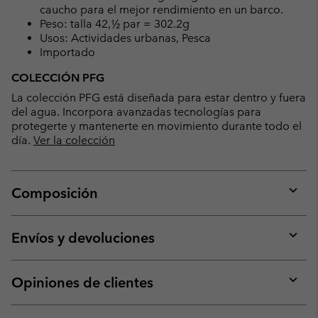
caucho para el mejor rendimiento en un barco.
Peso: talla 42,½ par = 302.2g
Usos: Actividades urbanas, Pesca
Importado
COLECCIÓN PFG
La colección PFG está diseñada para estar dentro y fuera
del agua. Incorpora avanzadas tecnologías para
protegerte y mantenerte en movimiento durante todo el
día.
Ver la colección
Composición
Expan
or
collap
Envíos y devoluciones
sectio
Expan
or
collap
Opiniones de clientes
sectio
Expan
or