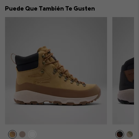
collap
Puede Que También Te Gusten
sectio