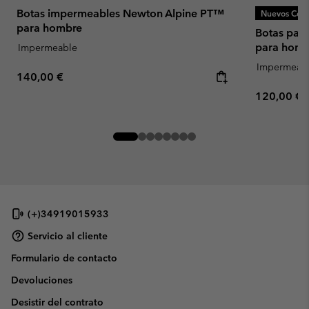
Botas impermeables Newton Alpine PT™
Nuevos Colo
para hombre
Botas par
para homb
Impermeable
Impermeab
Regular price:
140,00 €
Regular pr
120,00 €
(+)34919015933
Servicio al cliente
Formulario de contacto
Devoluciones
Desistir del contrato