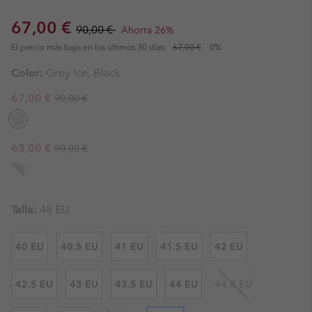
Sale price:
Regular price:
67,00 €
90,00 €
Ahorra 26%
El precio más bajo en los últimos 30 días:
67,00 €
0%
Color:
Grey Ice, Black
Regular price:
Sale price:
67,00 €
90,00 €
Regular price:
Sale price:
63,00 €
90,00 €
Talla:
48 EU
40 EU
40.5 EU
41 EU
41.5 EU
42 EU
42.5 EU
43 EU
43.5 EU
44 EU
44.5 EU