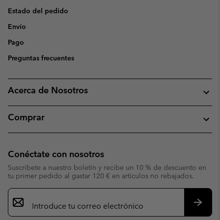
Estado del pedido
Envío
Pago
Preguntas frecuentes
Acerca de Nosotros
Comprar
Conéctate con nosotros
Suscríbete a nuestro boletín y recibe un 10 % de descuento en
tu primer pedido al gastar 120 € en artículos no rebajados.
Suscripción
de
correo
Suscri