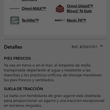
Omni-Shield™
Omni-MAX™
Blood 'N Guts
Techlite™
Navic Fit™
Detalles
Ref. #
2063101
Expan
or
PIES FRESCOS
collap
Ya sea en tierra o en el mar, el empeine de malla
sectio
transpirable deperlante al agua y resistente a las
manchas y los prácticos orificios de drenaje mantienen
tus pies frescos y ventilados.
SUELA DE TRACCIÓN
La suela con hendiduras de gran agarre está diseñada
para proporcionar un agarre y una tracción excepcional
en terrenos mojados.