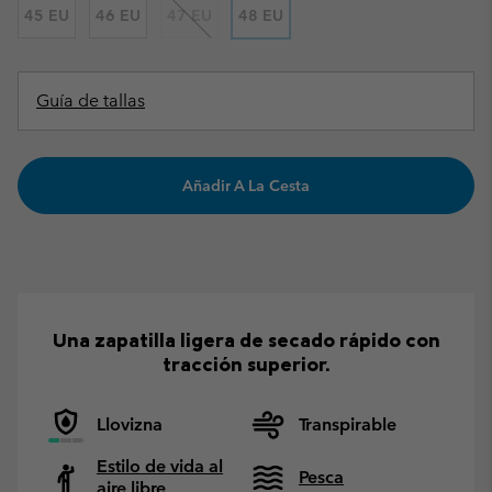
45 EU
46 EU
47 EU
48 EU
Guía de tallas
Añadir A La Cesta
Una zapatilla ligera de secado rápido con
tracción superior.
Llovizna
Transpirable
Estilo de vida al
Pesca
aire libre