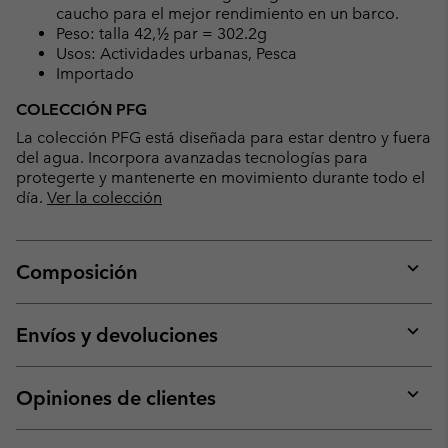
caucho para el mejor rendimiento en un barco.
Peso: talla 42,½ par = 302.2g
Usos: Actividades urbanas, Pesca
Importado
COLECCIÓN PFG
La colección PFG está diseñada para estar dentro y fuera
del agua. Incorpora avanzadas tecnologías para
protegerte y mantenerte en movimiento durante todo el
día.
Ver la colección
Composición
Expan
or
collap
Envíos y devoluciones
sectio
Expan
or
collap
Opiniones de clientes
sectio
Expan
or