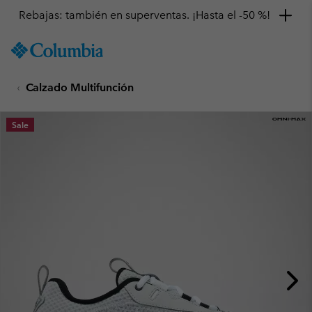
Rebajas: también en superventas. ¡Hasta el -50 %!
SKIP
Columbia
TO
Sportswear
CONTENT
Calzado Multifunción
SKIP
TO
MAIN
Sale
NAV
SKIP
TO
SEARCH