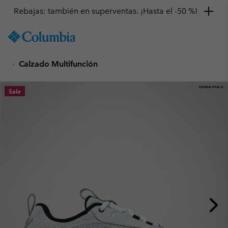
Rebajas: también en superventas. ¡Hasta el -50 %!
SKIP
Columbia
TO
Sportswear
CONTENT
Calzado Multifunción
SKIP
TO
MAIN
Sale
NAV
SKIP
TO
SEARCH