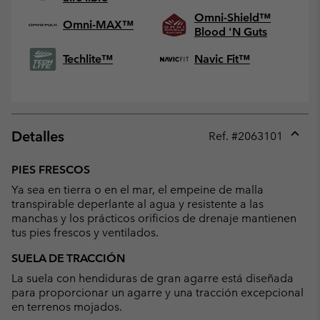
Omni-Shield™
Omni-MAX™
Blood 'N Guts
Techlite™
Navic Fit™
Detalles
Ref. #
2063101
Expan
or
PIES FRESCOS
collap
Ya sea en tierra o en el mar, el empeine de malla
sectio
transpirable deperlante al agua y resistente a las
manchas y los prácticos orificios de drenaje mantienen
tus pies frescos y ventilados.
SUELA DE TRACCIÓN
La suela con hendiduras de gran agarre está diseñada
para proporcionar un agarre y una tracción excepcional
en terrenos mojados.