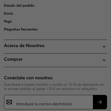
Estado del pedido
Envío
Pago
Preguntas frecuentes
Acerca de Nosotros
Comprar
Conéctate con nosotros
Suscríbete a nuestro boletín y recibe un 10 % de descuento en
tu primer pedido al gastar 120 € en artículos no rebajados.
Suscripción
de
correo
Suscri