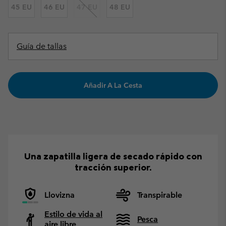
45 EU
46 EU
47 EU
48 EU
Guía de tallas
Añadir A La Cesta
Una zapatilla ligera de secado rápido con
tracción superior.
Llovizna
Transpirable
Estilo de vida al
Pesca
aire libre