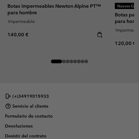
Botas impermeables Newton Alpine PT™
Nuevos Colo
para hombre
Botas par
para homb
Impermeable
Impermeab
Regular price:
140,00 €
Regular pr
120,00 €
(+)34919015933
Servicio al cliente
Formulario de contacto
Devoluciones
Desistir del contrato