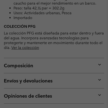
caucho para el mejor rendimiento en un barco.
Peso: talla 42,½ par = 302.2g
Usos: Actividades urbanas, Pesca
Importado
COLECCIÓN PFG
La colección PFG está diseñada para estar dentro y fuera
del agua. Incorpora avanzadas tecnologías para
protegerte y mantenerte en movimiento durante todo el
día.
Ver la colección
Composición
Expan
or
collap
Envíos y devoluciones
sectio
Expan
or
collap
Opiniones de clientes
sectio
Expan
or