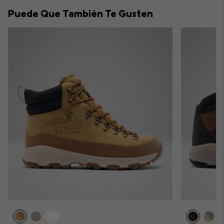
collap
Puede Que También Te Gusten
sectio