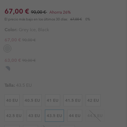
Sale price:
Regular price:
67,00 €
90,00 €
Ahorra 26%
El precio más bajo en los últimos 30 días:
67,00 €
0%
Color:
Grey Ice, Black
Regular price:
Sale price:
67,00 €
90,00 €
Regular price:
Sale price:
63,00 €
90,00 €
Talla:
43.5 EU
40 EU
40.5 EU
41 EU
41.5 EU
42 EU
42.5 EU
43 EU
43.5 EU
44 EU
44.5 EU