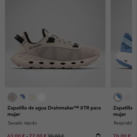
Zapatilla de agua Drainmaker™ XTR para
Zapatilla
mujer
mujer
Secado rápido
Respirable
Minimum sale price:
Maximum sale price:
Regular price:
Minimum sa
63,00 €
-
72,00 €
90,00 €
76,00 €
-