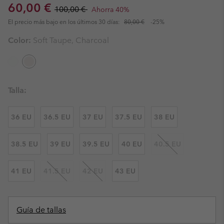
Sale price:
Regular price:
60,00 €
100,00 €
Ahorra 40%
El precio más bajo en los últimos 30 días:
80,00 €
-25%
Color:
Soft Taupe, Charcoal
Talla:
36 EU
36.5 EU
37 EU
37.5 EU
38 EU
38.5 EU
39 EU
39.5 EU
40 EU
40.5 EU
41 EU
41.5 EU
42 EU
43 EU
Guía de tallas