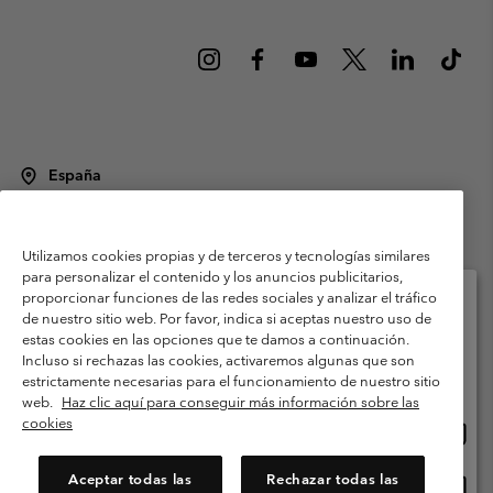
España
©
2026
Columbia Sportswear Spain S.L.U. Avenida del Doctor Arce, 14,
28002 Madrid, España. Todos los derechos reservados.
Utilizamos cookies propias y de terceros y tecnologías similares
Condiciones de uso
Terminos de Venta
Garantía
para personalizar el contenido y los anuncios publicitarios,
Política de Privacidad
proporcionar funciones de las redes sociales y analizar el tráfico
de nuestro sitio web. Por favor, indica si aceptas nuestro uso de
Términos y condiciones del programa de miembros
estas cookies en las opciones que te damos a continuación.
Selecciona tu país e idioma envío
Incluso si rechazas las cookies, activaremos algunas que son
Términos De Uso Del Contenido Generado Por Los Usuarios
Compras en línea disponibles
estrictamente necesarias para el funcionamiento de nuestro sitio
Impressum
Cookies
Public CBCR
web.
Haz clic aquí para conseguir más información sobre las
cookies
Comp
United States
en
Servicio al cliente: Lu. - Vi. de 9:00 a 13:00 y de 14:00 a 18:00
(+)34919015933
línea
Aceptar todas las
Rechazar todas las
Comp
España