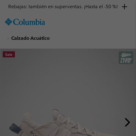
Rebajas: también en superventas. ¡Hasta el -50 %!
SKIP
Columbia
TO
Sportswear
CONTENT
Calzado Acuático
SKIP
TO
MAIN
Sale
NAV
SKIP
TO
SEARCH