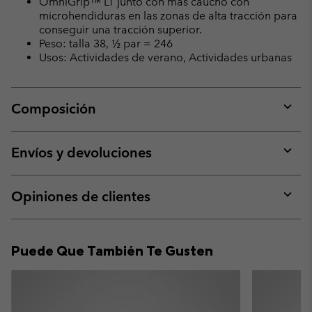
OmniGrip™ LT junto con más caucho con
microhendiduras en las zonas de alta tracción para
conseguir una tracción superior.
Peso: talla 38, ½ par = 246
Usos: Actividades de verano, Actividades urbanas
Composición
Expan
or
collap
Envíos y devoluciones
sectio
Expan
or
collap
Opiniones de clientes
sectio
Expan
or
collap
Puede Que También Te Gusten
sectio