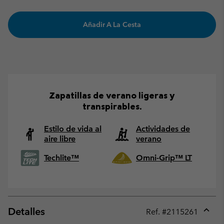
Añadir A La Cesta
Zapatillas de verano ligeras y
transpirables.
Estilo de vida al
Actividades de
aire libre
verano
Techlite™
Omni-Grip™ LT
Detalles
Ref. #
2115261
Expan