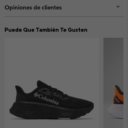
or
collap
Opiniones de clientes
sectio
Expan
or
collap
Puede Que También Te Gusten
sectio