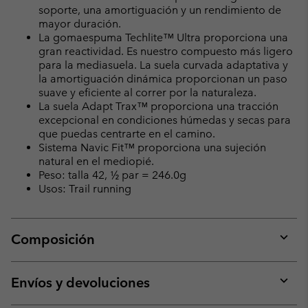
soporte, una amortiguación y un rendimiento de
mayor duración.
La gomaespuma Techlite™ Ultra proporciona una
gran reactividad. Es nuestro compuesto más ligero
para la mediasuela. La suela curvada adaptativa y
la amortiguación dinámica proporcionan un paso
suave y eficiente al correr por la naturaleza.
La suela Adapt Trax™ proporciona una tracción
excepcional en condiciones húmedas y secas para
que puedas centrarte en el camino.
Sistema Navic Fit™ proporciona una sujeción
natural en el mediopié.
Peso: talla 42, ½ par = 246.0g
Usos: Trail running
Composición
Expan
or
collap
Envíos y devoluciones
sectio
Expan