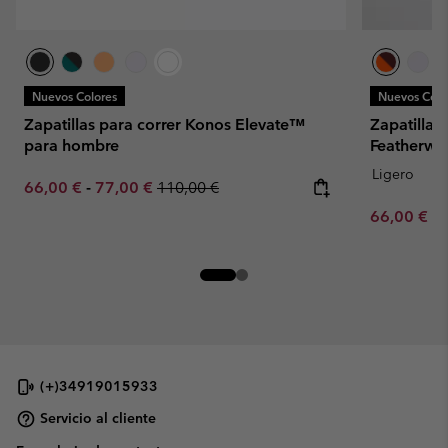
Nuevos Colores
Nuevos Colo
Zapatillas para correr Konos Elevate™
Zapatillas
para hombre
Featherwe
Ligero
Minimum sale price:
Maximum sale price:
Regular price:
66,00 €
-
77,00 €
110,00 €
Minimum sa
66,00 €
-
(+)34919015933
Servicio al cliente