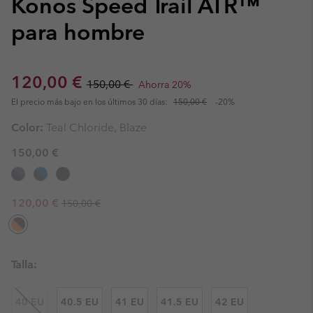
Konos Speed Trail ATR™
para hombre
Sale price:
Regular price:
120,00 €
150,00 €
Ahorra 20%
El precio más bajo en los últimos 30 días:
150,00 €
-20%
Color:
Teal Chloride, Blaze
150,00 €
Regular price:
Sale price:
120,00 €
150,00 €
Talla:
40 EU
40.5 EU
41 EU
41.5 EU
42 EU