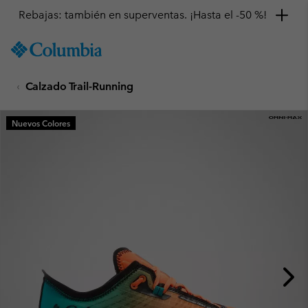
Rebajas: también en superventas. ¡Hasta el -50 %!
SKIP
Columbia
TO
Sportswear
CONTENT
Calzado Trail-Running
SKIP
TO
MAIN
Nuevos Colores
NAV
SKIP
TO
SEARCH