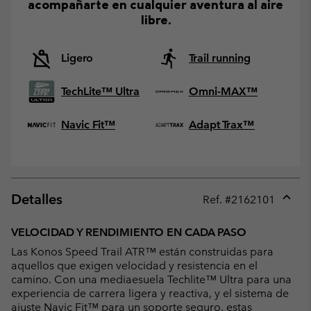
acompañarte en cualquier aventura al aire
libre.
Ligero
Trail running
TechLite™ Ultra
Omni-MAX™
Navic Fit™
Adapt Trax™
Detalles
Ref. #
2162101
Expan
or
VELOCIDAD Y RENDIMIENTO EN CADA PASO
collap
Las Konos Speed Trail ATR™ están construidas para
sectio
aquellos que exigen velocidad y resistencia en el
camino. Con una mediaesuela Techlite™ Ultra para una
experiencia de carrera ligera y reactiva, y el sistema de
ajuste Navic Fit™ para un soporte seguro, estas