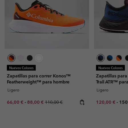
Nuevos Colores
Nuevos Colores
Zapatillas para correr Konos™
Zapatillas par
Featherweight™ para hombre
Trail ATR™ par
Ligero
Ligero
Minimum sale price:
Maximum sale price:
Regular price:
Minimum sale p
Max
66,00 €
-
88,00 €
110,00 €
120,00 €
-
150