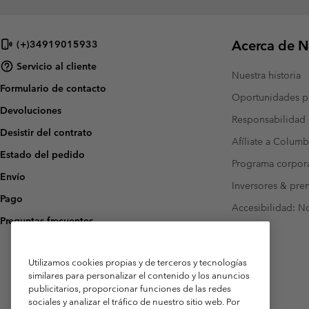
Acerca de N
(+)34919015933
Servicio al cliente
Nuestra historia
Formulario de contacto
Oportunidades pr
Devoluciones
Responsabilidad 
Desistir del contrato
Afíliate a Columb
Estado del pedido
Programa corpora
Envío
Inversores & pre
Pago
Accesibilidad: N
Preguntas frecuentes
Utilizamos cookies propias y de terceros y tecnologías
similares para personalizar el contenido y los anuncios
publicitarios, proporcionar funciones de las redes
sociales y analizar el tráfico de nuestro sitio web. Por