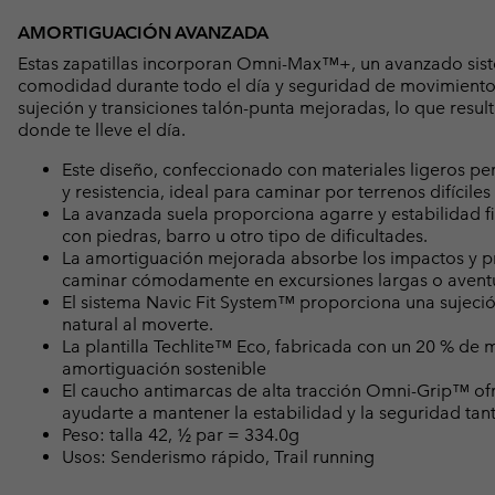
AMORTIGUACIÓN AVANZADA
Estas zapatillas incorporan Omni-Max™+, un avanzado sist
comodidad durante todo el día y seguridad de movimientos
sujeción y transiciones talón-punta mejoradas, lo que resul
donde te lleve el día.
Este diseño, confeccionado con materiales ligeros pero 
y resistencia, ideal para caminar por terrenos difícil
La avanzada suela proporciona agarre y estabilidad f
con piedras, barro u otro tipo de dificultades.
La amortiguación mejorada absorbe los impactos y p
caminar cómodamente en excursiones largas o aventu
El sistema Navic Fit System™ proporciona una sujeció
natural al moverte.
La plantilla Techlite™ Eco, fabricada con un 20 % de 
amortiguación sostenible
El caucho antimarcas de alta tracción Omni-Grip™ ofr
ayudarte a mantener la estabilidad y la seguridad t
Peso: talla 42, ½ par = 334.0g
Usos: Senderismo rápido, Trail running