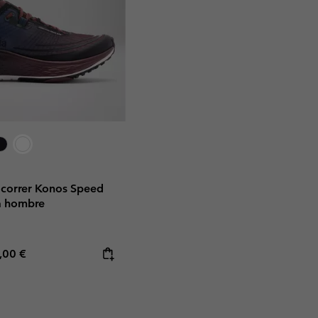
a correr Konos Speed
a hombre
rice:
imum price:
,00 €