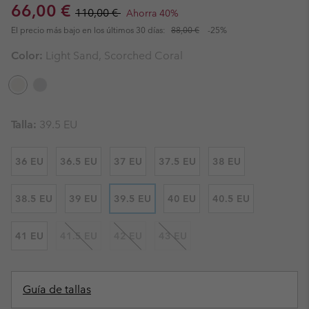
Sale price:
Regular price:
66,00 €
110,00 €
Ahorra 40%
El precio más bajo en los últimos 30 días:
88,00 €
-25%
Color:
Light Sand, Scorched Coral
Talla:
39.5 EU
36 EU
36.5 EU
37 EU
37.5 EU
38 EU
38.5 EU
39 EU
39.5 EU
40 EU
40.5 EU
41 EU
41.5 EU
42 EU
43 EU
Guía de tallas