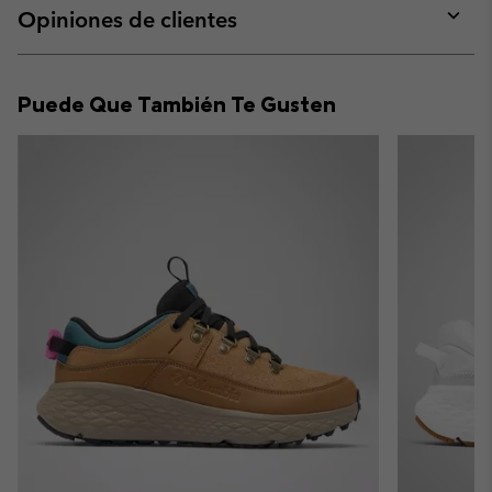
collap
Opiniones de clientes
sectio
Expan
or
collap
Puede Que También Te Gusten
sectio