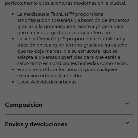
perfectamente a las aventuras modernas en la ciudad.
La mediasuela TechLite™ proporciona
amortiguación sostenida y absorción de impactos
gracias a la gomaespuma reactiva y ligera para
que camines a gusto en cualquier terreno.
La suela Omni-Grip™ proporciona estabilidad y
tracción en cualquier terreno gracias a su caucho,
que no deja marcas, y a su estructura, que se
adapta a diversas superficies para que estés a
salvo tanto en condiciones húmedas como secas.
Empeine textil confeccionado para cualquier
excursión urbana al aire libre.
Usos: Actividades urbanas
Composición
Expan
or
collap
Envíos y devoluciones
sectio
Expan
or