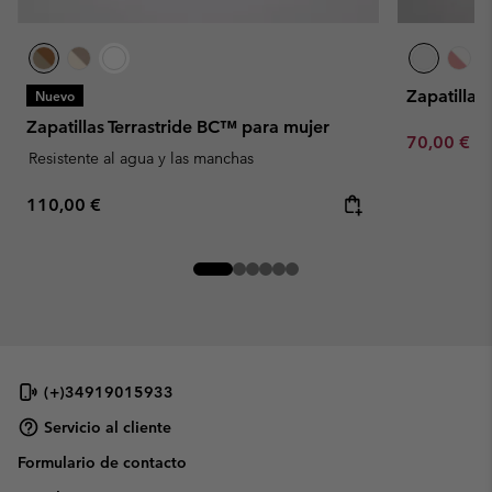
Zapatillas
Nuevo
Zapatillas Terrastride BC™ para mujer
Minimum sa
70,00 €
-
Resistente al agua y las manchas
Regular price:
110,00 €
(+)34919015933
Servicio al cliente
Formulario de contacto