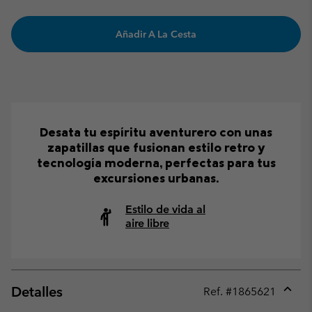
Añadir A La Cesta
Desata tu espíritu aventurero con unas
zapatillas que fusionan estilo retro y
tecnología moderna, perfectas para tus
excursiones urbanas.
Estilo de vida al
aire libre
Detalles
Ref. #
1865621
Expan