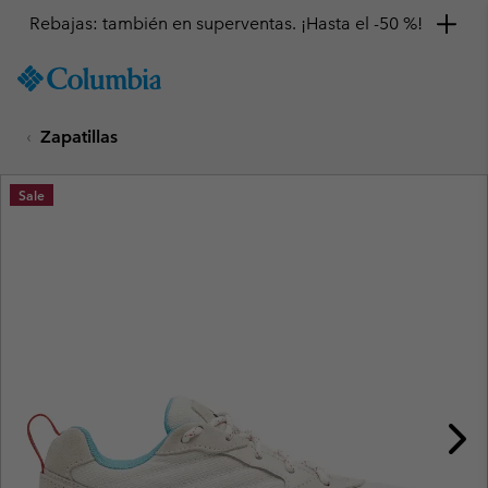
Rebajas: también en superventas. ¡Hasta el -50 %!
SKIP
Columbia
TO
Sportswear
CONTENT
Zapatillas
SKIP
TO
MAIN
Sale
NAV
SKIP
TO
SEARCH