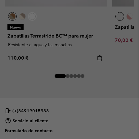
Zapatillas
Nuevo
Zapatillas Terrastride BC™ para mujer
Minimum sa
70,00 €
-
Resistente al agua y las manchas
Regular price:
110,00 €
(+)34919015933
Servicio al cliente
Formulario de contacto