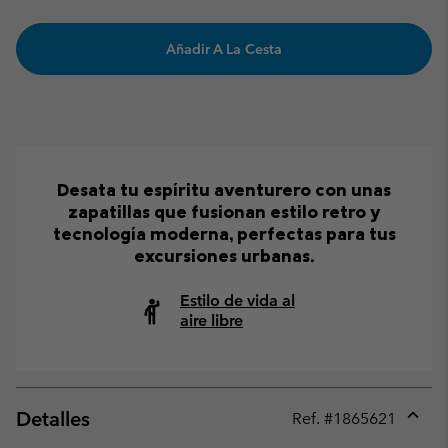
Añadir A La Cesta
Desata tu espíritu aventurero con unas
zapatillas que fusionan estilo retro y
tecnología moderna, perfectas para tus
excursiones urbanas.
Estilo de vida al
aire libre
Detalles
Ref. #
1865621
Expan