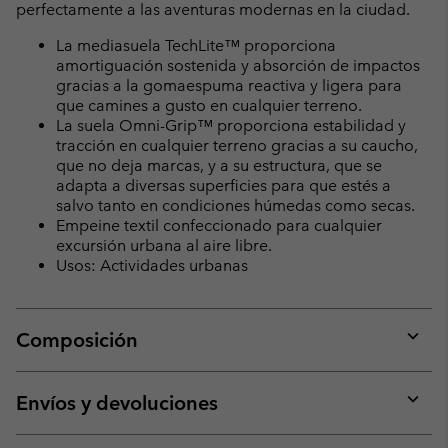
perfectamente a las aventuras modernas en la ciudad.
La mediasuela TechLite™ proporciona
amortiguación sostenida y absorción de impactos
gracias a la gomaespuma reactiva y ligera para
que camines a gusto en cualquier terreno.
La suela Omni-Grip™ proporciona estabilidad y
tracción en cualquier terreno gracias a su caucho,
que no deja marcas, y a su estructura, que se
adapta a diversas superficies para que estés a
salvo tanto en condiciones húmedas como secas.
Empeine textil confeccionado para cualquier
excursión urbana al aire libre.
Usos: Actividades urbanas
Composición
Expan
or
collap
Envíos y devoluciones
sectio
Expan
or