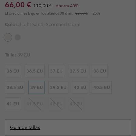
Sale price:
Regular price:
66,00 €
110,00 €
Ahorra 40%
El precio más bajo en los últimos 30 días:
88,00 €
-25%
Color:
Light Sand, Scorched Coral
Talla:
39 EU
36 EU
36.5 EU
37 EU
37.5 EU
38 EU
38.5 EU
39 EU
39.5 EU
40 EU
40.5 EU
41 EU
41.5 EU
42 EU
43 EU
Guía de tallas