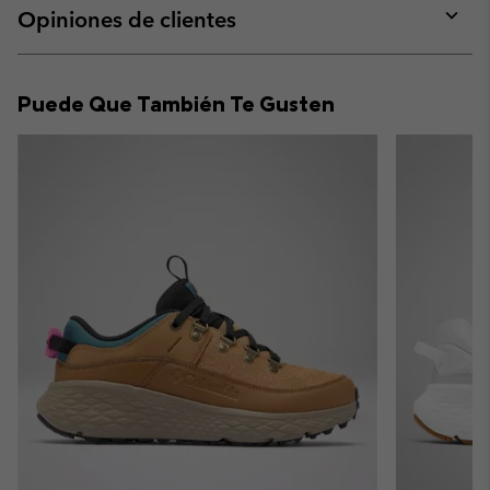
collap
Opiniones de clientes
sectio
Expan
or
collap
Puede Que También Te Gusten
sectio