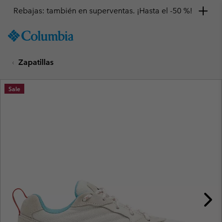
Rebajas: también en superventas. ¡Hasta el -50 %!
SKIP
Columbia
TO
Sportswear
CONTENT
Zapatillas
SKIP
TO
MAIN
Sale
NAV
SKIP
TO
SEARCH