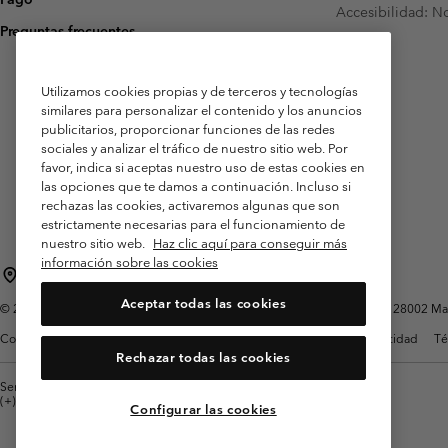
Accesibilidad: N
Preguntas frecuentes
Utilizamos cookies propias y de terceros y tecnologías
similares para personalizar el contenido y los anuncios
publicitarios, proporcionar funciones de las redes
sociales y analizar el tráfico de nuestro sitio web. Por
favor, indica si aceptas nuestro uso de estas cookies en
las opciones que te damos a continuación. Incluso si
rechazas las cookies, activaremos algunas que son
estrictamente necesarias para el funcionamiento de
nuestro sitio web.
Haz clic aquí para conseguir más
información sobre las cookies
España
Aceptar todas las cookies
©
2026
Columbia Sportswear Spain S.L.U. Avenida del Doctor Arce, 14, 28002 Mad
Condiciones de uso
Terminos de Venta
Garantía
Política de Privacidad
Té
Rechazar todas las cookies
Servicio al cliente: Lu. - Vi. de 9:00 a 13:00 y de 14:00 a 18:00
(+)34919015933
Configurar las cookies