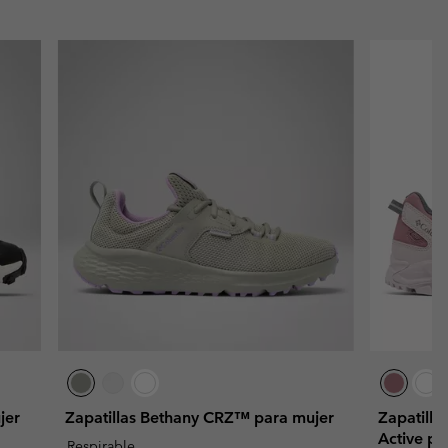
jer
Zapatillas Bethany CRZ™ para mujer
Zapatill
Active pa
Respirable