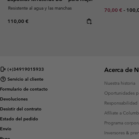
Resistente al agua y las manchas
Minimum sale p
Maxi
70,00 €
-
100,
Regular price:
110,00 €
Acerca de N
(+)34919015933
Servicio al cliente
Nuestra historia
Formulario de contacto
Oportunidades pr
Devoluciones
Responsabilidad 
Desistir del contrato
Afíliate a Columb
Estado del pedido
Programa corpora
Envío
Inversores & pre
Pago