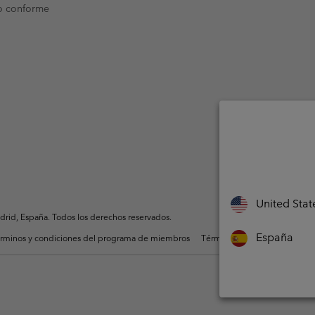
o conforme
United Stat
rid, España. Todos los derechos reservados.
España
rminos y condiciones del programa de miembros
Términos De Uso Del Conteni