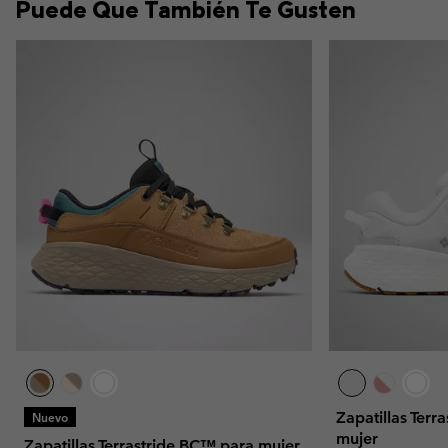
Puede Que También Te Gusten
Zapatillas Ter
Nuevo
mujer
Zapatillas Terrastride BC™ para mujer