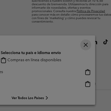
suscribiendo a nuestro boletín y recibirás un 10 % de
descuento de bienvenida. Utilizaremos tu dirección para
informarte de novedades, ofertas y eventos
promocionales. Consulta nuestra
Política de Privacidad
para conocer más en detalle cómo procesaremos tus datos
con fines de ’marketing’ y cómo puedes revocar tu
consentimiento.
Selecciona tu país e idioma envío
Compras en línea disponibles
Compras
es
en
línea
Compras
do Generado Por Los Usuarios
Impressum
Cookies
Public CBCR
disponibles
en
línea
Ver Todos Los Países
disponibles