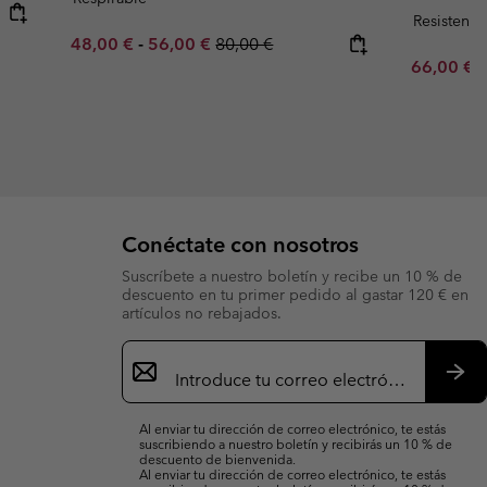
Resistente
Minimum sale price:
Maximum sale price:
Regular price:
48,00 €
-
56,00 €
80,00 €
Sale price
R
66,00 €
1
Conéctate con nosotros
Suscríbete a nuestro boletín y recibe un 10 % de
descuento en tu primer pedido al gastar 120 € en
artículos no rebajados.
Suscripción
de
correo
Susc
electrónico
Al enviar tu dirección de correo electrónico, te estás
suscribiendo a nuestro boletín y recibirás un 10 % de
descuento de bienvenida.
Al enviar tu dirección de correo electrónico, te estás