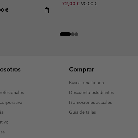
Sale price:
Regular price:
72,00 €
90,00 €
rice:
mum price:
00 €
osotros
Comprar
Buscar una tienda
ofesionales
Descuento estudiantes
corporativa
Promociones actuales
ia
Guía de tallas
tivo
nsa