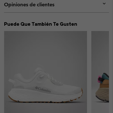
collap
Opiniones de clientes
sectio
Expan
or
collap
Puede Que También Te Gusten
sectio