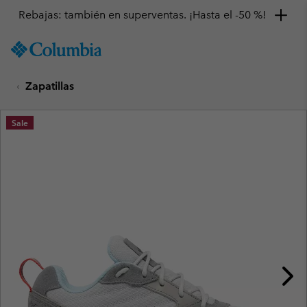
Rebajas: también en superventas. ¡Hasta el -50 %!
SKIP
Columbia
TO
Sportswear
CONTENT
Zapatillas
SKIP
TO
MAIN
Sale
NAV
SKIP
TO
SEARCH