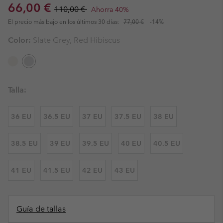
Sale price:
Regular price:
66,00 €
110,00 €
Ahorra 40%
El precio más bajo en los últimos 30 días:
77,00 €
-14%
Color:
Slate Grey, Red Hibiscus
Talla:
36 EU
36.5 EU
37 EU
37.5 EU
38 EU
38.5 EU
39 EU
39.5 EU
40 EU
40.5 EU
41 EU
41.5 EU
42 EU
43 EU
Guía de tallas