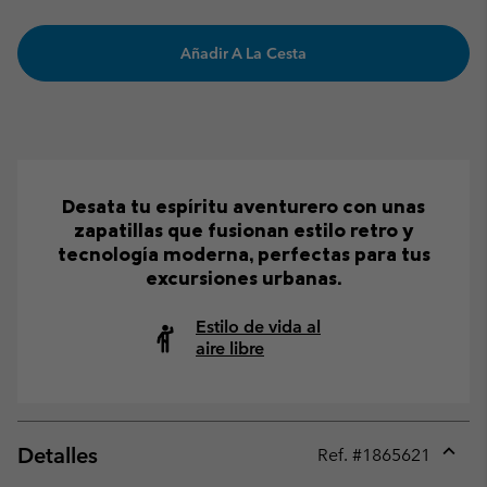
Añadir A La Cesta
Desata tu espíritu aventurero con unas
zapatillas que fusionan estilo retro y
tecnología moderna, perfectas para tus
excursiones urbanas.
Estilo de vida al
aire libre
Detalles
Ref. #
1865621
Expan