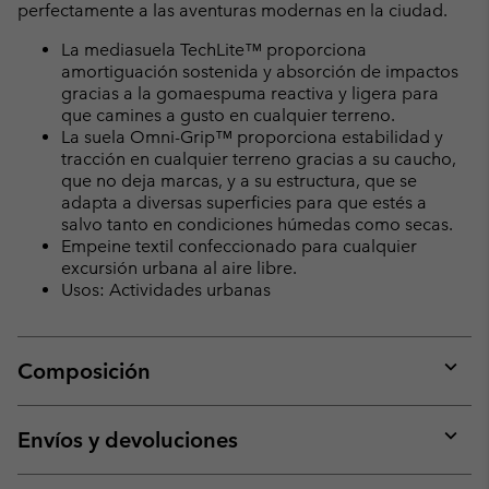
perfectamente a las aventuras modernas en la ciudad.
La mediasuela TechLite™ proporciona
amortiguación sostenida y absorción de impactos
gracias a la gomaespuma reactiva y ligera para
que camines a gusto en cualquier terreno.
La suela Omni-Grip™ proporciona estabilidad y
tracción en cualquier terreno gracias a su caucho,
que no deja marcas, y a su estructura, que se
adapta a diversas superficies para que estés a
salvo tanto en condiciones húmedas como secas.
Empeine textil confeccionado para cualquier
excursión urbana al aire libre.
Usos: Actividades urbanas
Composición
Expan
or
collap
Envíos y devoluciones
sectio
Expan
or