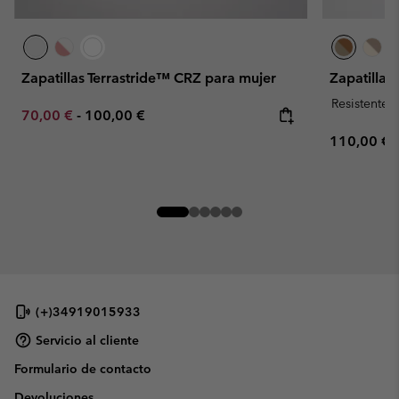
Zapatillas Terrastride™ CRZ para mujer
Zapatillas
Resistente 
Minimum sale price:
Maximum price:
70,00 €
-
100,00 €
Regular pr
110,00 €
(+)34919015933
Servicio al cliente
Formulario de contacto
Devoluciones