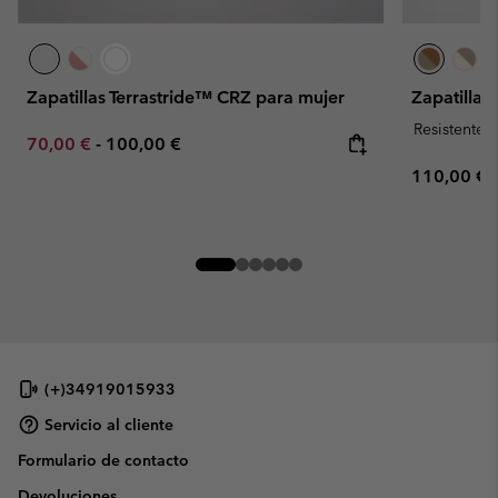
Zapatillas Terrastride™ CRZ para mujer
Zapatillas
Resistente 
Minimum sale price:
Maximum price:
70,00 €
-
100,00 €
Regular pr
110,00 €
(+)34919015933
Servicio al cliente
Formulario de contacto
Devoluciones