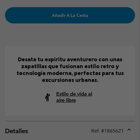
Añadir A La Cesta
Desata tu espíritu aventurero con unas
zapatillas que fusionan estilo retro y
tecnología moderna, perfectas para tus
excursiones urbanas.
Estilo de vida al
aire libre
Detalles
Ref. #
1865621
Expan