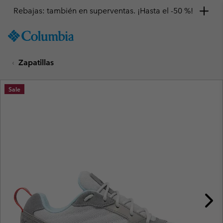
Rebajas: también en superventas. ¡Hasta el -50 %!
SKIP
Columbia
TO
Sportswear
CONTENT
Zapatillas
SKIP
TO
MAIN
Sale
NAV
SKIP
TO
SEARCH