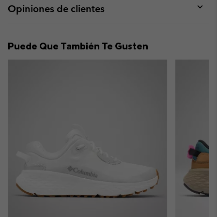
collap
Opiniones de clientes
sectio
Expan
or
collap
Puede Que También Te Gusten
sectio