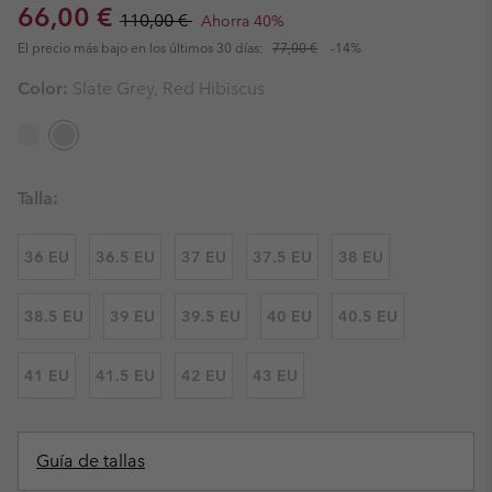
Sale price:
Regular price:
66,00 €
110,00 €
Ahorra 40%
El precio más bajo en los últimos 30 días:
77,00 €
-14%
Color:
Slate Grey, Red Hibiscus
Talla:
36 EU
36.5 EU
37 EU
37.5 EU
38 EU
38.5 EU
39 EU
39.5 EU
40 EU
40.5 EU
41 EU
41.5 EU
42 EU
43 EU
Guía de tallas