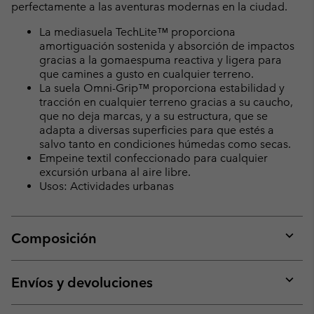
perfectamente a las aventuras modernas en la ciudad.
La mediasuela TechLite™ proporciona
amortiguación sostenida y absorción de impactos
gracias a la gomaespuma reactiva y ligera para
que camines a gusto en cualquier terreno.
La suela Omni-Grip™ proporciona estabilidad y
tracción en cualquier terreno gracias a su caucho,
que no deja marcas, y a su estructura, que se
adapta a diversas superficies para que estés a
salvo tanto en condiciones húmedas como secas.
Empeine textil confeccionado para cualquier
excursión urbana al aire libre.
Usos: Actividades urbanas
Composición
Expan
or
collap
Envíos y devoluciones
sectio
Expan
or