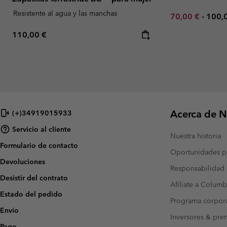
Resistente al agua y las manchas
Minimum sale p
Maxi
70,00 €
-
100,
Regular price:
110,00 €
Acerca de N
(+)34919015933
Servicio al cliente
Nuestra historia
Formulario de contacto
Oportunidades pr
Devoluciones
Responsabilidad 
Desistir del contrato
Afíliate a Columb
Estado del pedido
Programa corpora
Envío
Inversores & pre
Pago