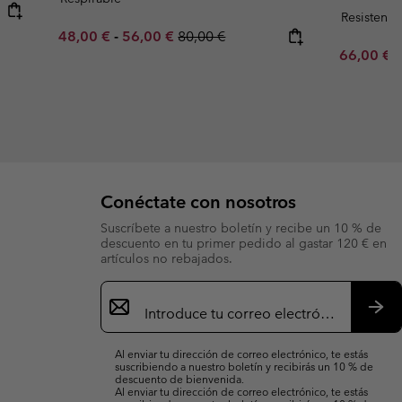
Resistente
Minimum sale price:
Maximum sale price:
Regular price:
48,00 €
-
56,00 €
80,00 €
Sale price
R
66,00 €
1
Conéctate con nosotros
Suscríbete a nuestro boletín y recibe un 10 % de
descuento en tu primer pedido al gastar 120 € en
artículos no rebajados.
Suscripción
de
correo
Susc
electrónico
Al enviar tu dirección de correo electrónico, te estás
suscribiendo a nuestro boletín y recibirás un 10 % de
descuento de bienvenida.
Al enviar tu dirección de correo electrónico, te estás