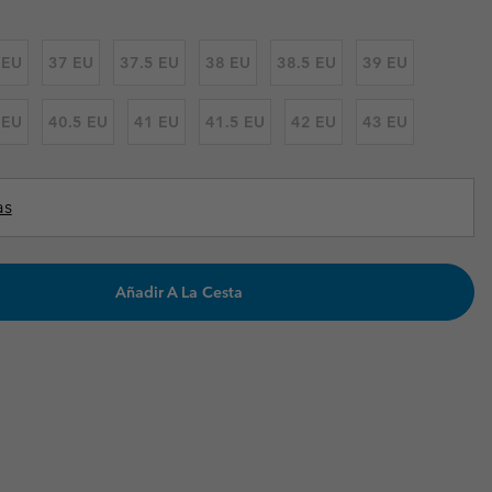
Invierno & de Esquí
Invierno & de Esquí
Guía De Artícolos Impermeables
Guía De Artícolos Impermeables
 EU
37 EU
37.5 EU
38 EU
38.5 EU
39 EU
as grandes
 para mujer
 EU
40.5 EU
41 EU
41.5 EU
42 EU
43 EU
s para hombre
as
Añadir A La Cesta