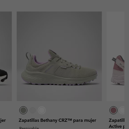
jer
Zapatillas Bethany CRZ™ para mujer
Zapatill
Active pa
Respirable