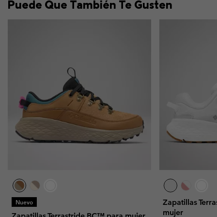
Puede Que También Te Gusten
Zapatillas Ter
Nuevo
mujer
Zapatillas Terrastride BC™ para mujer