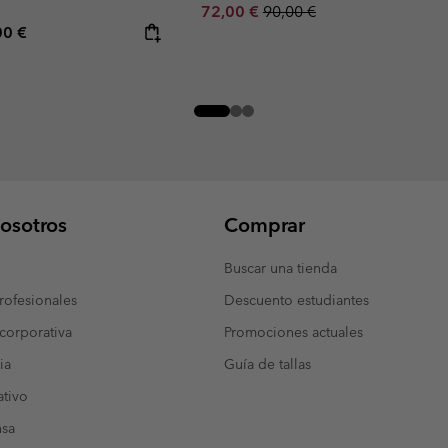
Sale price:
Regular price:
72,00 €
90,00 €
rice:
mum price:
00 €
osotros
Comprar
Buscar una tienda
ofesionales
Descuento estudiantes
corporativa
Promociones actuales
ia
Guía de tallas
tivo
nsa