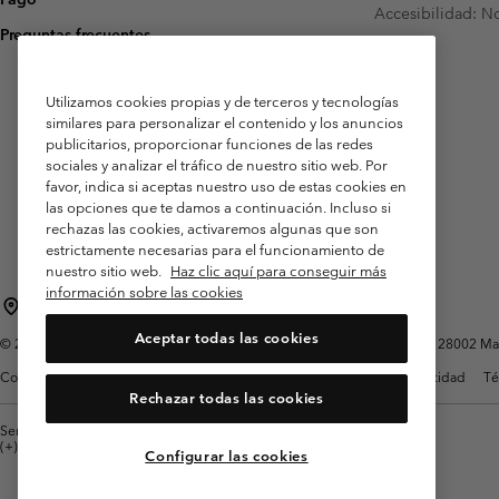
Accesibilidad: N
Preguntas frecuentes
Utilizamos cookies propias y de terceros y tecnologías
similares para personalizar el contenido y los anuncios
publicitarios, proporcionar funciones de las redes
sociales y analizar el tráfico de nuestro sitio web. Por
favor, indica si aceptas nuestro uso de estas cookies en
las opciones que te damos a continuación. Incluso si
rechazas las cookies, activaremos algunas que son
estrictamente necesarias para el funcionamiento de
nuestro sitio web.
Haz clic aquí para conseguir más
información sobre las cookies
España
Aceptar todas las cookies
©
2026
Columbia Sportswear Spain S.L.U. Avenida del Doctor Arce, 14, 28002 Mad
Condiciones de uso
Terminos de Venta
Garantía
Política de Privacidad
Té
Rechazar todas las cookies
Servicio al cliente: Lu. - Vi. de 9:00 a 13:00 y de 14:00 a 18:00
(+)34919015933
Configurar las cookies