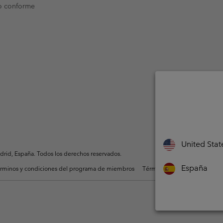
o conforme
United Stat
rid, España. Todos los derechos reservados.
España
rminos y condiciones del programa de miembros
Términos De Uso Del Conteni