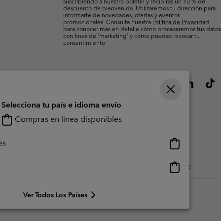
suscribiendo a nuestro boletín y recibirás un 10 % de
descuento de bienvenida. Utilizaremos tu dirección para
informarte de novedades, ofertas y eventos
promocionales. Consulta nuestra
Política de Privacidad
para conocer más en detalle cómo procesaremos tus datos
con fines de ’marketing’ y cómo puedes revocar tu
consentimiento.
Selecciona tu país e idioma envío
Compras en línea disponibles
Compras
es
en
línea
Compras
do Generado Por Los Usuarios
Impressum
Cookies
Public CBCR
disponibles
en
línea
Ver Todos Los Países
disponibles