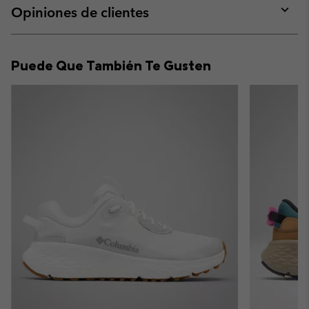
collap
Opiniones de clientes
sectio
Expan
or
collap
Puede Que También Te Gusten
sectio