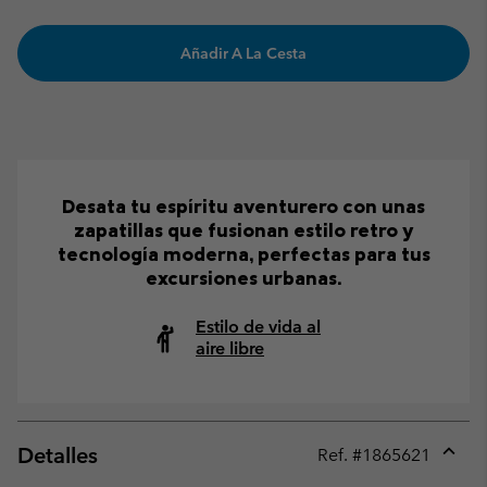
Añadir A La Cesta
Desata tu espíritu aventurero con unas
zapatillas que fusionan estilo retro y
tecnología moderna, perfectas para tus
excursiones urbanas.
Estilo de vida al
aire libre
Detalles
Ref. #
1865621
Expan