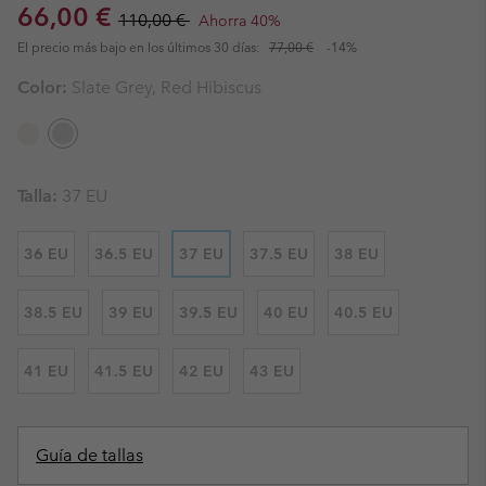
Sale price:
Regular price:
66,00 €
110,00 €
Ahorra 40%
El precio más bajo en los últimos 30 días:
77,00 €
-14%
Color:
Slate Grey, Red Hibiscus
Talla:
37 EU
36 EU
36.5 EU
37 EU
37.5 EU
38 EU
38.5 EU
39 EU
39.5 EU
40 EU
40.5 EU
41 EU
41.5 EU
42 EU
43 EU
Guía de tallas