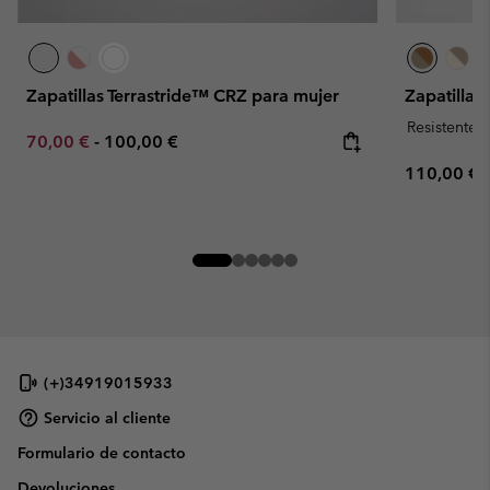
Zapatillas Terrastride™ CRZ para mujer
Zapatillas
Resistente 
Minimum sale price:
Maximum price:
70,00 €
-
100,00 €
Regular pr
110,00 €
(+)34919015933
Servicio al cliente
Formulario de contacto
Devoluciones