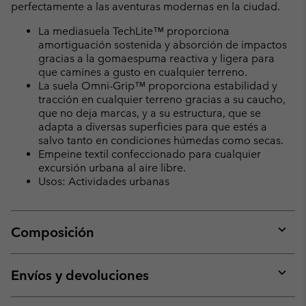
perfectamente a las aventuras modernas en la ciudad.
La mediasuela TechLite™ proporciona
amortiguación sostenida y absorción de impactos
gracias a la gomaespuma reactiva y ligera para
que camines a gusto en cualquier terreno.
La suela Omni-Grip™ proporciona estabilidad y
tracción en cualquier terreno gracias a su caucho,
que no deja marcas, y a su estructura, que se
adapta a diversas superficies para que estés a
salvo tanto en condiciones húmedas como secas.
Empeine textil confeccionado para cualquier
excursión urbana al aire libre.
Usos: Actividades urbanas
Composición
Expan
or
collap
Envíos y devoluciones
sectio
Expan
or