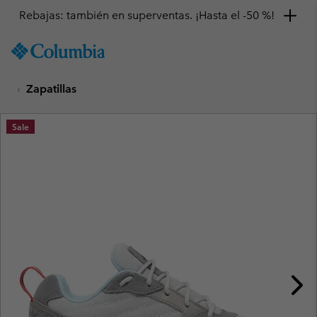
Rebajas: también en superventas. ¡Hasta el -50 %!
SKIP
Columbia
TO
Sportswear
CONTENT
Zapatillas
SKIP
TO
MAIN
Sale
NAV
SKIP
TO
SEARCH