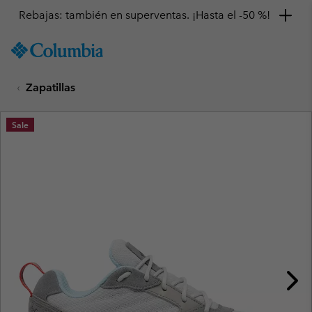
Rebajas: también en superventas. ¡Hasta el -50 %!
SKIP
Columbia
TO
Sportswear
CONTENT
Zapatillas
SKIP
TO
MAIN
Sale
NAV
SKIP
TO
SEARCH