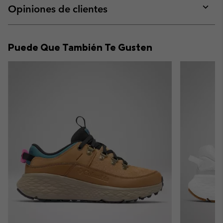
collap
Opiniones de clientes
sectio
Expan
or
collap
Puede Que También Te Gusten
sectio