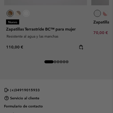
Zapatillas
Nuevo
Zapatillas Terrastride BC™ para mujer
Minimum sa
70,00 €
-
Resistente al agua y las manchas
Regular price:
110,00 €
(+)34919015933
Servicio al cliente
Formulario de contacto