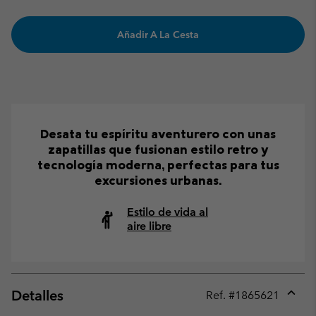
Añadir A La Cesta
Desata tu espíritu aventurero con unas
zapatillas que fusionan estilo retro y
tecnología moderna, perfectas para tus
excursiones urbanas.
Estilo de vida al
aire libre
Detalles
Ref. #
1865621
Expan