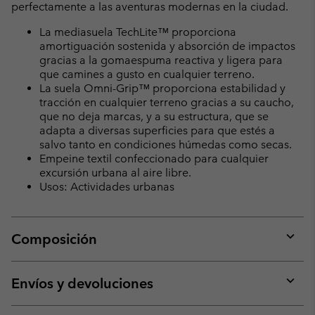
perfectamente a las aventuras modernas en la ciudad.
La mediasuela TechLite™ proporciona
amortiguación sostenida y absorción de impactos
gracias a la gomaespuma reactiva y ligera para
que camines a gusto en cualquier terreno.
La suela Omni-Grip™ proporciona estabilidad y
tracción en cualquier terreno gracias a su caucho,
que no deja marcas, y a su estructura, que se
adapta a diversas superficies para que estés a
salvo tanto en condiciones húmedas como secas.
Empeine textil confeccionado para cualquier
excursión urbana al aire libre.
Usos: Actividades urbanas
Composición
Expan
or
collap
Envíos y devoluciones
sectio
Expan
or