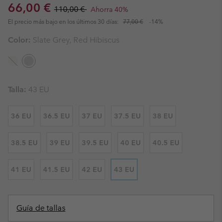
Sale price:
Regular price:
66,00 €
110,00 €
Ahorra 40%
El precio más bajo en los últimos 30 días:
77,00 €
-14%
Color:
Slate Grey, Red Hibiscus
Talla:
43 EU
36 EU
36.5 EU
37 EU
37.5 EU
38 EU
38.5 EU
39 EU
39.5 EU
40 EU
40.5 EU
41 EU
41.5 EU
42 EU
43 EU
Guía de tallas