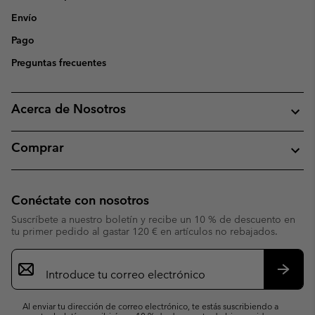
Envío
Pago
Preguntas frecuentes
Acerca de Nosotros
Comprar
Conéctate con nosotros
Suscríbete a nuestro boletín y recibe un 10 % de descuento en
tu primer pedido al gastar 120 € en artículos no rebajados.
Suscripción
de
correo
Suscri
electrónico
Al enviar tu dirección de correo electrónico, te estás suscribiendo a