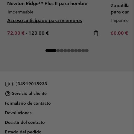
Newton Ridge™ Plus II para hombre
Zapatilla
para cami
Impermeable
Acceso anticipado para miembros
Impermeab
Minimum sale price:
Maximum price:
Minimum sa
72,00 €
-
120,00 €
60,00 €
-
(+)34919015933
Servicio al cliente
Formulario de contacto
Devoluciones
Desistir del contrato
Estado del pedido