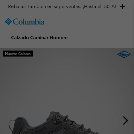
Rebajas: también en superventas. ¡Hasta el -50 %!
SKIP
Columbia
TO
Sportswear
CONTENT
Calzado Caminar Hombre
SKIP
TO
MAIN
Nuevos Colores
NAV
SKIP
TO
SEARCH