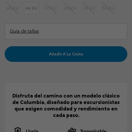
45 EU
46 EU
47 EU
48 EU
49 EU
50 EU
Guía de tallas
Añadir A La Cesta
Disfruta del camino con un modelo clásico
de Columbia, diseñado para excursionistas
que exigen comodidad y rendimiento en
cada paso.
Lluvia
Transpirable