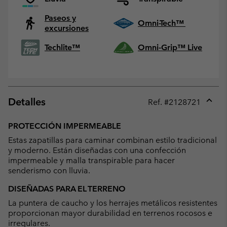
Paseos y
Omni-Tech™
excursiones
Techlite™
Omni-Grip™ Live
Detalles
Ref. #
2128721
Expan
or
PROTECCIÓN IMPERMEABLE
collap
Estas zapatillas para caminar combinan estilo tradicional
sectio
y moderno. Están diseñadas con una confección
impermeable y malla transpirable para hacer
senderismo con lluvia.
DISEÑADAS PARA EL TERRENO
La puntera de caucho y los herrajes metálicos resistentes
proporcionan mayor durabilidad en terrenos rocosos e
irregulares.