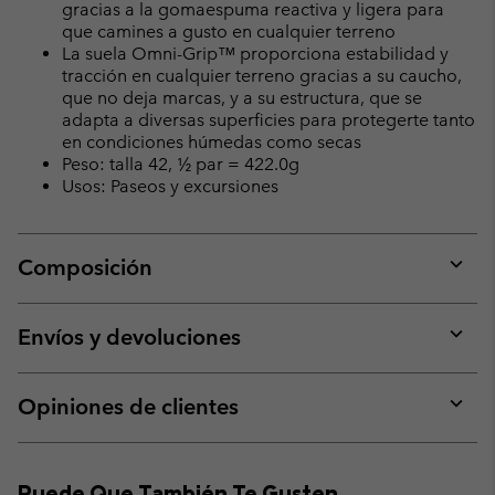
gracias a la gomaespuma reactiva y ligera para
que camines a gusto en cualquier terreno
La suela Omni-Grip™ proporciona estabilidad y
tracción en cualquier terreno gracias a su caucho,
que no deja marcas, y a su estructura, que se
adapta a diversas superficies para protegerte tanto
en condiciones húmedas como secas
Peso: talla 42, ½ par = 422.0g
Usos: Paseos y excursiones
Composición
Expan
or
collap
Envíos y devoluciones
sectio
Expan
or
collap
Opiniones de clientes
sectio
Expan
or
collap
Puede Que También Te Gusten
sectio