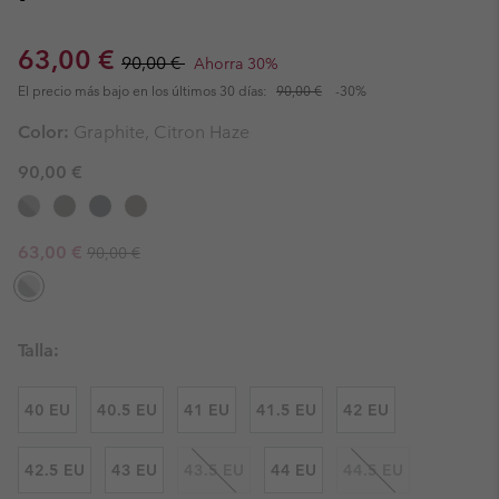
Sale price:
Regular price:
63,00 €
90,00 €
Ahorra 30%
El precio más bajo en los últimos 30 días:
90,00 €
-30%
Color:
Graphite, Citron Haze
90,00 €
Regular price:
Sale price:
63,00 €
90,00 €
Talla:
40 EU
40.5 EU
41 EU
41.5 EU
42 EU
42.5 EU
43 EU
43.5 EU
44 EU
44.5 EU