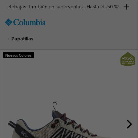
Rebajas: también en superventas. ¡Hasta el -50 %!
SKIP
Columbia
TO
Sportswear
CONTENT
Zapatillas
SKIP
TO
MAIN
Nuevos Colores
NAV
SKIP
TO
SEARCH