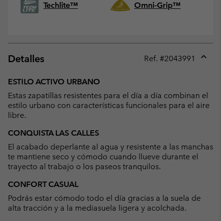
Techlite™
Omni-Grip™
Detalles
Ref. #
2043991
Expan
or
ESTILO ACTIVO URBANO
collap
Estas zapatillas resistentes para el día a día combinan el
sectio
estilo urbano con características funcionales para el aire
libre.
CONQUISTA LAS CALLES
El acabado deperlante al agua y resistente a las manchas
te mantiene seco y cómodo cuando llueve durante el
trayecto al trabajo o los paseos tranquilos.
CONFORT CASUAL
Podrás estar cómodo todo el día gracias a la suela de
alta tracción y a la mediasuela ligera y acolchada.