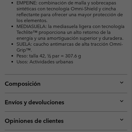
EMPEINE: combinación de malla y sobrecapas
sintéticas con tecnología Omni-Shield y cincha
reflectante para ofrecer una mayor protección de
los elementos.
MEDIASUELA: la mediasuela ligera con tecnología
Techlite™ proporciona un alto retorno de la
energía y una amortiguación superior y duradera.
SUELA: caucho antimarcas de alta tracción Omni-
Grip™.
Peso: talla 42, ½ par = 307.6 g
Usos: Actividades urbanas
Composición
Expan
or
collap
Envíos y devoluciones
sectio
Expan
or
collap
Opiniones de clientes
sectio
Expan
or