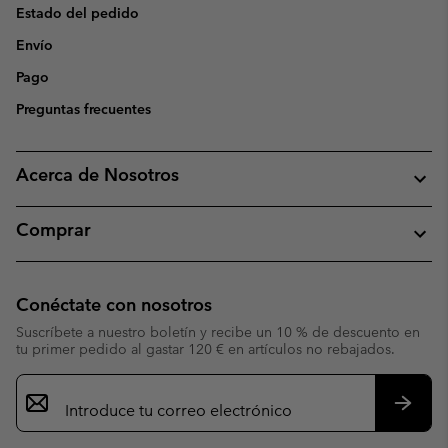
Estado del pedido
Envío
Pago
Preguntas frecuentes
Acerca de Nosotros
Comprar
Conéctate con nosotros
Suscríbete a nuestro boletín y recibe un 10 % de descuento en
tu primer pedido al gastar 120 € en artículos no rebajados.
Suscripción
de
correo
Suscri
electrónico