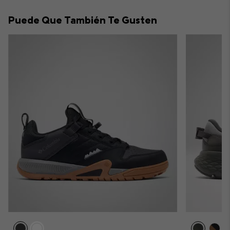
collap
Puede Que También Te Gusten
sectio