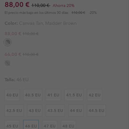
Sale price:
Regular price:
88,00 €
110,00 €
Ahorra 20%
El precio más bajo en los últimos 30 días:
110,00 €
-20%
Color:
Canvas Tan, Madder Brown
Regular price:
Sale price:
88,00 €
110,00 €
Regular price:
Sale price:
66,00 €
110,00 €
Talla:
46 EU
40 EU
40.5 EU
41 EU
41.5 EU
42 EU
42.5 EU
43 EU
43.5 EU
44 EU
44.5 EU
45 EU
46 EU
47 EU
48 EU