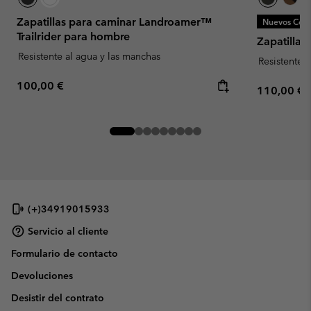
Zapatillas para caminar Landroamer™
Nuevos Colo
Trailrider para hombre
Zapatillas
Resistente al agua y las manchas
Resistente 
Regular price:
100,00 €
Regular pr
110,00 €
(+)34919015933
Servicio al cliente
Formulario de contacto
Devoluciones
Desistir del contrato