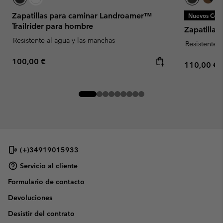
Zapatillas para caminar Landroamer™
Nuevos Colo
Trailrider para hombre
Zapatillas
Resistente al agua y las manchas
Resistente 
Regular price:
100,00 €
Regular pr
110,00 €
(+)34919015933
Servicio al cliente
Formulario de contacto
Devoluciones
Desistir del contrato