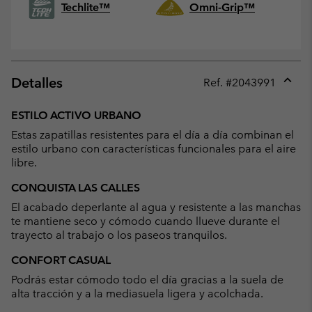
Techlite™
Omni-Grip™
Detalles
Ref. #
2043991
Expan
or
ESTILO ACTIVO URBANO
collap
Estas zapatillas resistentes para el día a día combinan el
sectio
estilo urbano con características funcionales para el aire
libre.
CONQUISTA LAS CALLES
El acabado deperlante al agua y resistente a las manchas
te mantiene seco y cómodo cuando llueve durante el
trayecto al trabajo o los paseos tranquilos.
CONFORT CASUAL
Podrás estar cómodo todo el día gracias a la suela de
alta tracción y a la mediasuela ligera y acolchada.