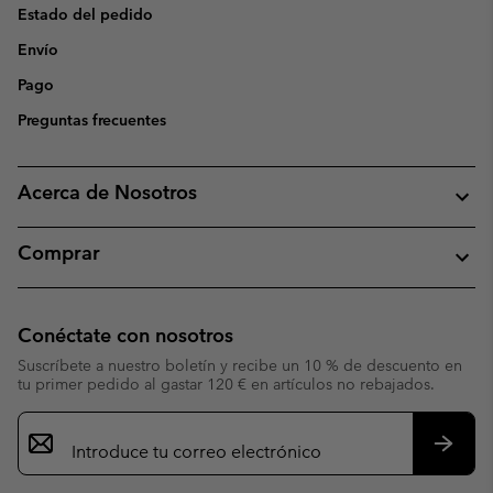
Estado del pedido
Envío
Pago
Preguntas frecuentes
Acerca de Nosotros
Comprar
Conéctate con nosotros
Suscríbete a nuestro boletín y recibe un 10 % de descuento en
tu primer pedido al gastar 120 € en artículos no rebajados.
Suscripción
de
correo
Suscri
electrónico