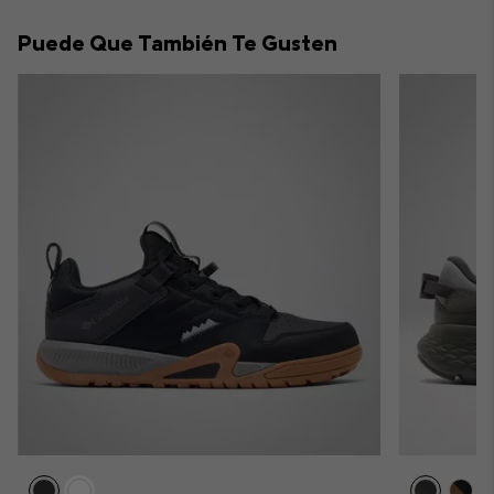
collap
Puede Que También Te Gusten
sectio