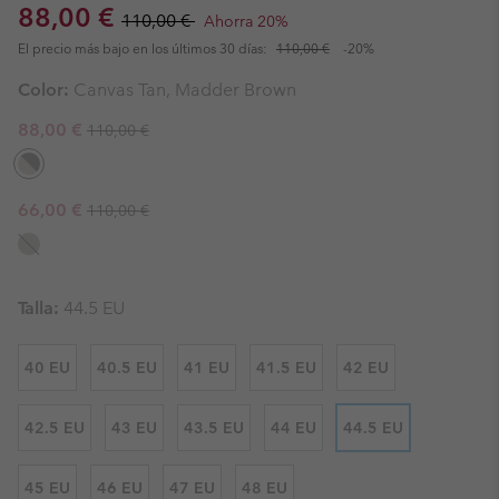
Sale price:
Regular price:
88,00 €
110,00 €
Ahorra 20%
El precio más bajo en los últimos 30 días:
110,00 €
-20%
Color:
Canvas Tan, Madder Brown
Regular price:
Sale price:
88,00 €
110,00 €
Regular price:
Sale price:
66,00 €
110,00 €
Talla:
44.5 EU
40 EU
40.5 EU
41 EU
41.5 EU
42 EU
42.5 EU
43 EU
43.5 EU
44 EU
44.5 EU
45 EU
46 EU
47 EU
48 EU