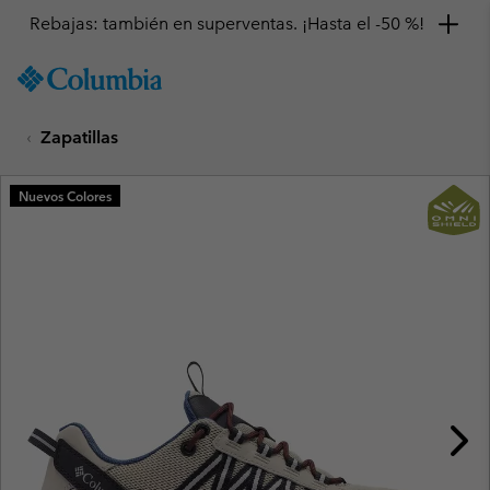
Rebajas: también en superventas. ¡Hasta el -50 %!
SKIP
Columbia
TO
Sportswear
CONTENT
Zapatillas
SKIP
TO
MAIN
Nuevos Colores
NAV
SKIP
TO
SEARCH