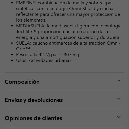
EMPEINE: combinación de malla y sobrecapas
sintéticas con tecnología Omni-Shield y cincha
reflectante para ofrecer una mayor protección de
los elementos.
MEDIASUELA: la mediasuela ligera con tecnología
Techlite™ proporciona un alto retorno de la
energía y una amortiguación superior y duradera.
SUELA: caucho antimarcas de alta tracción Omni-
Grip™.
Peso: talla 42, ½ par = 307.6 g
Usos: Actividades urbanas
Composición
Expan
or
collap
Envíos y devoluciones
sectio
Expan
or
collap
Opiniones de clientes
sectio
Expan
or