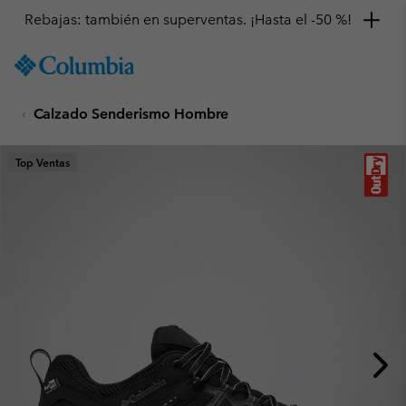
Rebajas: también en superventas. ¡Hasta el -50 %!
SKIP
Columbia
TO
Sportswear
CONTENT
Calzado Senderismo Hombre
SKIP
TO
MAIN
Top Ventas
NAV
SKIP
TO
SEARCH