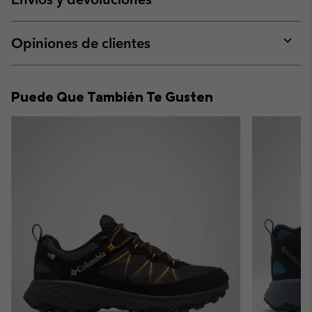
sectio
Expan
or
collap
Opiniones de clientes
sectio
Expan
or
collap
Puede Que También Te Gusten
sectio