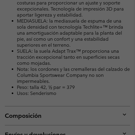
costuras para proporcionar un ajuste y soporte
excepcionales. Tecnología de impresión 3D para
aportar ligereza y estabilidad.
MEDIASUELA: la mediasuela de espuma de una
sola densidad con tecnología Techlite+™ brinda
una amortiguación adaptable para la planta del
pie, así como un confort y una estabilidad
superiores en el terreno.
SUELA: la suela Adapt Trax™ proporciona una
tracción excepcional tanto en superficies secas
como mojadas.
Nota: los cordones y las cremalleras del calzado de
Columbia Sportswear Company no son
impermeables.
Peso: talla 42, ½ par = 379
Usos: Senderismo
Composición
Expan
or
collap
Envíos y devoluciones