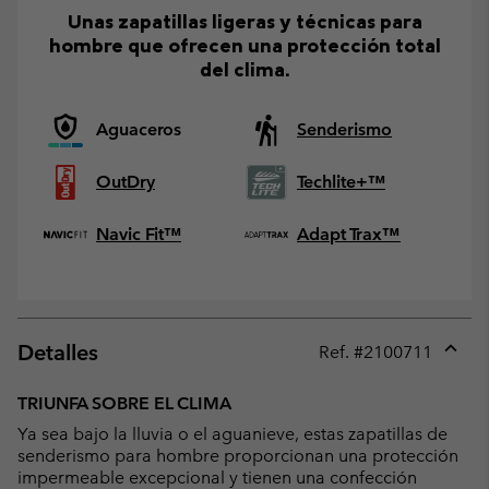
Unas zapatillas ligeras y técnicas para
hombre que ofrecen una protección total
del clima.
Aguaceros
Senderismo
OutDry
Techlite+™
Navic Fit™
Adapt Trax™
Detalles
Ref. #
2100711
Expan
or
TRIUNFA SOBRE EL CLIMA
collap
Ya sea bajo la lluvia o el aguanieve, estas zapatillas de
sectio
senderismo para hombre proporcionan una protección
impermeable excepcional y tienen una confección