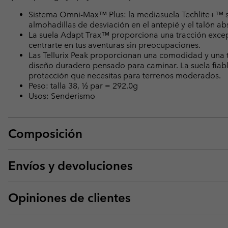
Sistema Omni-Max™ Plus: la mediasuela Techlite+™ suje
almohadillas de desviación en el antepié y el talón ab
La suela Adapt Trax™ proporciona una tracción exce
centrarte en tus aventuras sin preocupaciones.
Las Tellurix Peak proporcionan una comodidad y una t
diseño duradero pensado para caminar. La suela fiabl
protección que necesitas para terrenos moderados.
Peso: talla 38, ½ par = 292.0g
Usos: Senderismo
Composición
Envíos y devoluciones
Opiniones de clientes