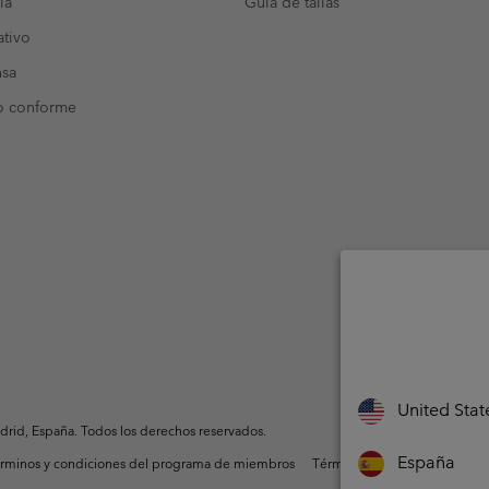
ia
Guía de tallas
tivo
nsa
o conforme
United Stat
rid, España. Todos los derechos reservados.
España
rminos y condiciones del programa de miembros
Términos De Uso Del Conteni