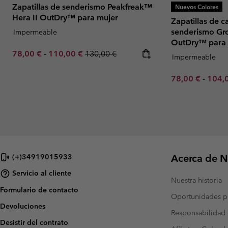
Zapatillas de senderismo Peakfreak™
Nuevos Colores
Hera II OutDry™ para mujer
Zapatillas de c
senderismo Gr
Impermeable
OutDry™ para 
Minimum sale price:
Maximum sale price:
Regular price:
78,00 €
-
110,00 €
130,00 €
Impermeable
Minimum sale p
Maxim
78,00 €
-
104,
Acerca de N
(+)34919015933
Servicio al cliente
Nuestra historia
Formulario de contacto
Oportunidades pr
Devoluciones
Responsabilidad 
Desistir del contrato