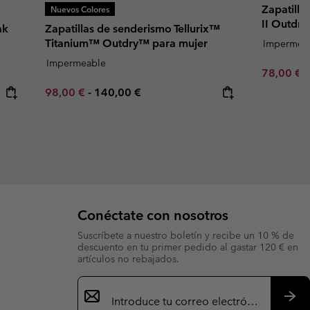
Zapatill
Nuevos Colores
II Outdr
ak
Zapatillas de senderismo Tellurix™
Titanium™ Outdry™ para mujer
Impermea
Impermeable
Minimum s
78,00 €
Minimum sale price:
Maximum price:
98,00 €
-
140,00 €
Conéctate con nosotros
Suscríbete a nuestro boletín y recibe un 10 % de
descuento en tu primer pedido al gastar 120 € en
artículos no rebajados.
Suscripción
de