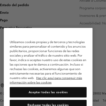
Afíliate a Columb
Estado del pedido
Programa corpora
Envío
Inversores & pre
Pago
Accesibilidad: N
Preguntas frecuentes
Utilizamos cookies propias y de terceros y tecnologías
similares para personalizar el contenido y los anuncios
publicitarios, proporcionar funciones de las redes
sociales y analizar el tráfico de nuestro sitio web. Por
favor, indica si aceptas nuestro uso de estas cookies en
las opciones que te damos a continuación. Incluso si
rechazas las cookies, activaremos algunas que son
estrictamente necesarias para el funcionamiento de
nuestro sitio web.
Haz clic aquí para conseguir más
información sobre las cookies
España
Aceptar todas las cookies
©
2026
Columbia Sportswear Spain S.L.U. Avenida del Doctor Arce, 14, 28002 Mad
Condiciones de uso
Terminos de Venta
Garantía
Política de Privacidad
Té
Rechazar todas las cookies