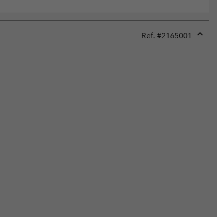
Ref. #
2165001
Expan
or
collap
sectio