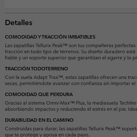
Detalles
COMODIDAD Y TRACCIÓN IMBATIBLES
Las zapatillas Tellurix Peak™ son tus compañeras perfecta
tracción en todo tipo de terrenos. Su diseño duradero está
fiable y un soporte superior que garantizan el agarre y la p
TRACCIÓN TODOTERRENO
Con la suela Adapt Trax™, estas zapatillas ofrecen una tr
secas, permitiéndote avanzar con confianza sin importar el 
COMODIDAD QUE PERDURA
Gracias al sistema Omni-Max™ Plus, la mediasuela Techlit
absorbiendo impactos y reduciendo el estrés en el pie. Ide
DURABILIDAD EN EL CAMINO
Construidas para durar, las zapatillas Tellurix Peak™ sopor
que te protege y apoya en cada paso.