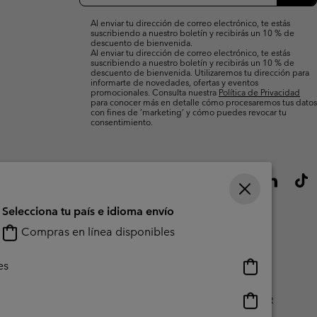
correo
Susc
electrónico
Al enviar tu dirección de correo electrónico, te estás
suscribiendo a nuestro boletín y recibirás un 10 % de
descuento de bienvenida.
Al enviar tu dirección de correo electrónico, te estás
suscribiendo a nuestro boletín y recibirás un 10 % de
descuento de bienvenida. Utilizaremos tu dirección para
informarte de novedades, ofertas y eventos
promocionales. Consulta nuestra
Política de Privacidad
para conocer más en detalle cómo procesaremos tus datos
con fines de ’marketing’ y cómo puedes revocar tu
consentimiento.
Selecciona tu país e idioma envío
Compras en línea disponibles
Compras
es
en
línea
Compras
do Generado Por Los Usuarios
Impressum
Cookies
Public CBCR
disponibles
en