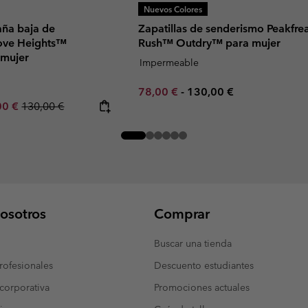
Nuevos Colores
aña baja de
Zapatillas de senderismo Peakfre
ove Heights™
Rush™ Outdry™ para mujer
mujer
Impermeable
Minimum sale price:
Maximum price:
78,00 €
-
130,00 €
rice:
um sale price:
Regular price:
00 €
130,00 €
osotros
Comprar
Buscar una tienda
ofesionales
Descuento estudiantes
corporativa
Promociones actuales