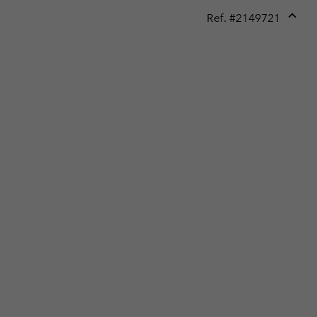
Ref. #
2149721
Expan
or
collap
sectio