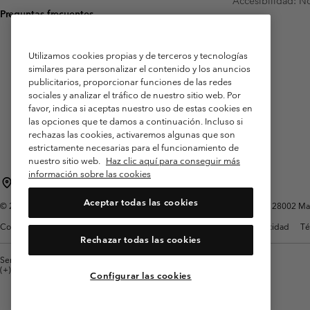
Accesibilidad: N
Preguntas frecuentes
Utilizamos cookies propias y de terceros y tecnologías
similares para personalizar el contenido y los anuncios
publicitarios, proporcionar funciones de las redes
sociales y analizar el tráfico de nuestro sitio web. Por
favor, indica si aceptas nuestro uso de estas cookies en
las opciones que te damos a continuación. Incluso si
rechazas las cookies, activaremos algunas que son
estrictamente necesarias para el funcionamiento de
nuestro sitio web.
Haz clic aquí para conseguir más
información sobre las cookies
España
Aceptar todas las cookies
©
2026
Columbia Sportswear Spain S.L.U. Avenida del Doctor Arce, 14, 28002 Mad
Condiciones de uso
Terminos de Venta
Garantía
Política de Privacidad
Té
Rechazar todas las cookies
Servicio al cliente: Lu. - Vi. de 9:00 a 13:00 y de 14:00 a 18:00
(+)34919015933
Configurar las cookies