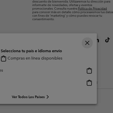
descuento de bienvenida. Utilizaremos tu dirección para
informarte de novedades, ofertas y eventos
promocionales. Consulta nuestra
Política de Privacidad
para conocer más en detalle cómo procesaremos tus datos
con fines de ’marketing’ y cómo puedes revocar tu
consentimiento.
Selecciona tu país e idioma envío
Compras en línea disponibles
Compras
es
en
línea
Compras
do Generado Por Los Usuarios
Impressum
Cookies
Public CBCR
disponibles
en
línea
Ver Todos Los Países
disponibles