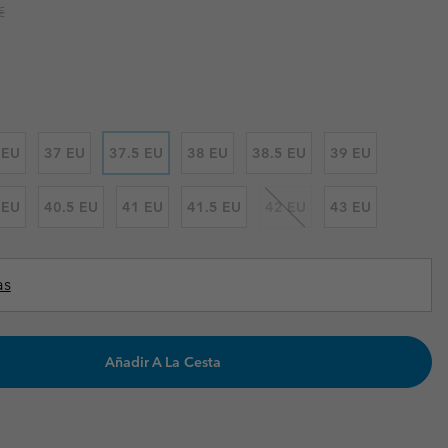
r price:
€
Invierno & de Esquí
Invierno & de Esquí
Guía De Artícolos Impermeables
Guía De Artícolos Impermeables
as grandes
 para mujer
s para hombre
 EU
37 EU
37.5 EU
38 EU
38.5 EU
39 EU
 EU
40.5 EU
41 EU
41.5 EU
42 EU
43 EU
as
Añadir A La Cesta