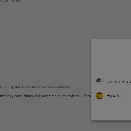
o conforme
United Stat
rid, España. Todos los derechos reservados.
España
rminos y condiciones del programa de miembros
Términos De Uso Del Conteni