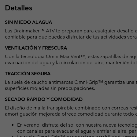
Detalles
SIN MIEDO AL AGUA
Las Drainmaker™ ATV te preparan para cualquier desafío a
confiable para que puedas disfrutar de tus actividades ver
VENTILACIÓN Y FRESCURA
Con la tecnología Omni-Max Vent™, estas zapatillas de agu
evacuación del agua y la circulación del aire, manteniéndo
TRACCIÓN SEGURA
La suela de caucho antimarcas Omni-Grip™ garantiza una t
superficies mojadas sin preocupaciones.
SECADO RÁPIDO Y COMODIDAD
El diseño de malla transpirable combinado con correas res
amortiguación mejorada ofrece comodidad durante todo el
En verano, disfruta del sol con nuestra nueva tecno
con canales para evacuar el agua y enfriar el aire, par