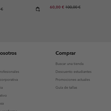
Sale price:
Regular price:
60,00 €
100,00 €
r price:
 €
osotros
Comprar
Buscar una tienda
ofesionales
Descuento estudiantes
corporativa
Promociones actuales
ia
Guía de tallas
tivo
nsa