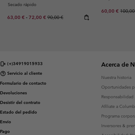
Secado rápido
Sale price:
Regula
60,00 €
100,00
Minimum sale price:
Maximum sale price:
Regular price:
63,00 €
-
72,00 €
90,00 €
Acerca de N
(+)34919015933
Servicio al cliente
Nuestra historia
Formulario de contacto
Oportunidades pr
Devoluciones
Responsabilidad 
Desistir del contrato
Afíliate a Columb
Estado del pedido
Programa corpora
Envío
Inversores & pre
Pago