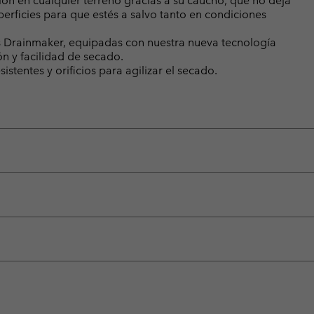
ón en cualquier terreno gracias a su caucho, que no deja
perficies para que estés a salvo tanto en condiciones
as Drainmaker, equipadas con nuestra nueva tecnología
 y facilidad de secado.
stentes y orificios para agilizar el secado.