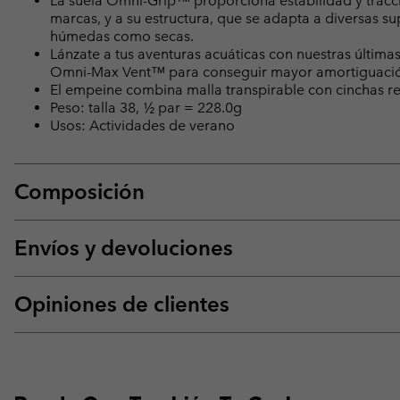
La suela Omni-Grip™ proporciona estabilidad y tracci
marcas, y a su estructura, que se adapta a diversas su
húmedas como secas.
Lánzate a tus aventuras acuáticas con nuestras últim
Omni-Max Vent™ para conseguir mayor amortiguación
El empeine combina malla transpirable con cinchas resi
Peso: talla 38, ½ par = 228.0g
Usos: Actividades de verano
Composición
Envíos y devoluciones
Opiniones de clientes