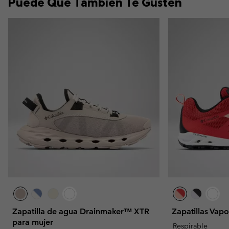
Puede Que También Te Gusten
Zapatilla de agua Drainmaker™ XTR
Zapatillas Vap
para mujer
Respirable