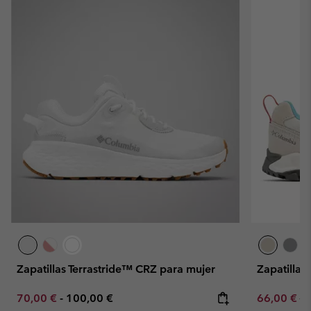
Zapatillas Terrastride™ CRZ para mujer
Zapatillas
Minimum sale price:
Maximum price:
Sale price:
Re
70,00 €
-
100,00 €
66,00 €
11