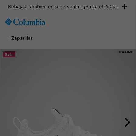
Rebajas: también en superventas. ¡Hasta el -50 %!
SKIP
Columbia
TO
Sportswear
CONTENT
Zapatillas
SKIP
TO
MAIN
Sale
NAV
SKIP
TO
SEARCH