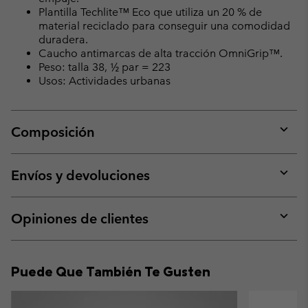
Plantilla Techlite™ Eco que utiliza un 20 % de
material reciclado para conseguir una comodidad
duradera.
Caucho antimarcas de alta tracción OmniGrip™.
Peso: talla 38, ½ par = 223
Usos: Actividades urbanas
Composición
Expan
or
collap
Envíos y devoluciones
sectio
Expan
or
collap
Opiniones de clientes
sectio
Expan
or
collap
Puede Que También Te Gusten
sectio