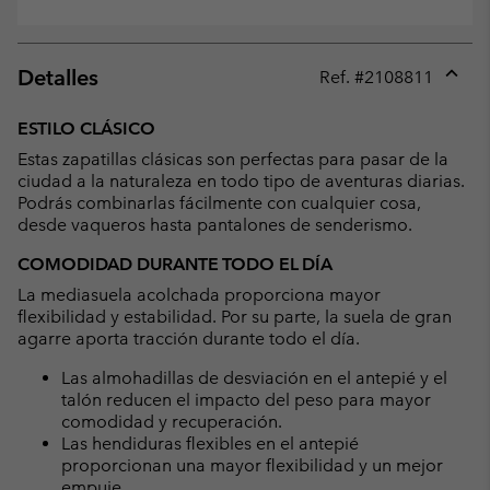
Detalles
Ref. #
2108811
Expan
or
ESTILO CLÁSICO
collap
Estas zapatillas clásicas son perfectas para pasar de la
sectio
ciudad a la naturaleza en todo tipo de aventuras diarias.
Podrás combinarlas fácilmente con cualquier cosa,
desde vaqueros hasta pantalones de senderismo.
COMODIDAD DURANTE TODO EL DÍA
La mediasuela acolchada proporciona mayor
flexibilidad y estabilidad. Por su parte, la suela de gran
agarre aporta tracción durante todo el día.
Las almohadillas de desviación en el antepié y el
talón reducen el impacto del peso para mayor
comodidad y recuperación.
Las hendiduras flexibles en el antepié
proporcionan una mayor flexibilidad y un mejor
empuje.