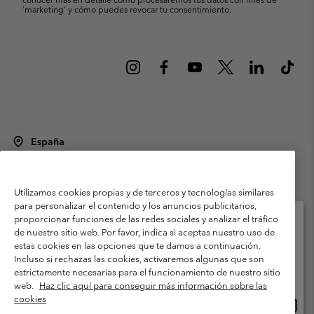
’marketing’ y cómo puedes revocar tu consentimiento.
España
©
2026
Columbia Sportswear Spain S.L.U. Avenida del Doctor Arce, 14,
28002 Madrid, España. Todos los derechos reservados.
Utilizamos cookies propias y de terceros y tecnologías similares
Condiciones de uso
Terminos de Venta
Garantía
para personalizar el contenido y los anuncios publicitarios,
Política de Privacidad
proporcionar funciones de las redes sociales y analizar el tráfico
de nuestro sitio web. Por favor, indica si aceptas nuestro uso de
Términos y condiciones del programa de miembros
estas cookies en las opciones que te damos a continuación.
Selecciona tu país e idioma envío
Incluso si rechazas las cookies, activaremos algunas que son
Términos De Uso Del Contenido Generado Por Los Usuarios
Compras en línea disponibles
estrictamente necesarias para el funcionamiento de nuestro sitio
Impressum
Cookies
Public CBCR
web.
Haz clic aquí para conseguir más información sobre las
cookies
Comp
United States