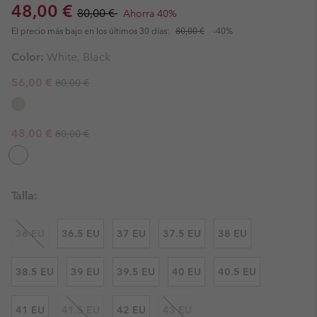
Sale price:
Regular price:
48,00 €
80,00 €
Ahorra 40%
El precio más bajo en los últimos 30 días:
80,00 €
-40%
Color:
White, Black
Regular price:
Sale price:
56,00 €
80,00 €
Regular price:
Sale price:
48,00 €
80,00 €
Talla:
36 EU
36.5 EU
37 EU
37.5 EU
38 EU
38.5 EU
39 EU
39.5 EU
40 EU
40.5 EU
41 EU
41.5 EU
42 EU
43 EU