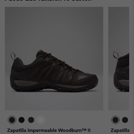
Zapatilla impermeable Woodburn™ II
Zapatillas