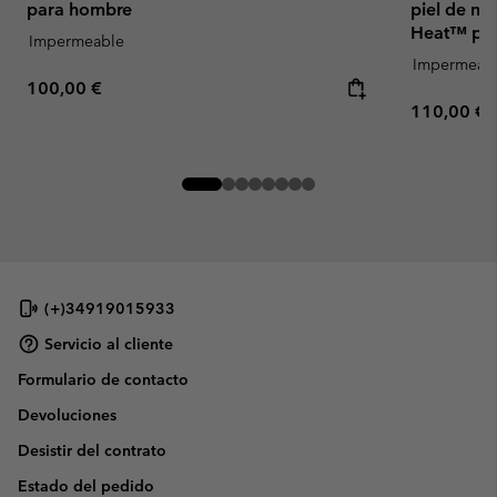
para hombre
piel de m
Heat™ pa
Impermeable
Impermeab
Regular price:
100,00 €
Regular pr
110,00 €
(+)34919015933
Servicio al cliente
Formulario de contacto
Devoluciones
Desistir del contrato
Estado del pedido