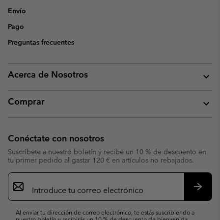
Envío
Pago
Preguntas frecuentes
Acerca de Nosotros
Comprar
Conéctate con nosotros
Suscríbete a nuestro boletín y recibe un 10 % de descuento en
tu primer pedido al gastar 120 € en artículos no rebajados.
Suscripción
de
correo
Suscri
electrónico
Al enviar tu dirección de correo electrónico, te estás suscribiendo a
nuestro boletín y recibirás un 10 % de descuento de bienvenida.