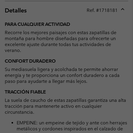
Detalles
Ref. #
1718181
Expan
or
PARA CUALQUIER ACTIVIDAD
collap
Recorre los mejores paisajes con estas zapatillas de
sectio
montaña para hombre diseñadas para ofrecerte un
excelente ajuste durante todas tus actividades de
verano.
CONFORT DURADERO
Su mediasuela ligera y acolchada te permite ahorrar
energía y te proporciona un confort duradero a cada
paso para ayudarte a llegar más lejos.
TRACCIÓN FIABLE
La suela de caucho de estas zapatillas garantiza una alta
tracción para mantenerte activo en cualquier
circunstancia.
EMPEINE: un empeine de tejido y ante con herrajes
metálicos y cordones inspirados en el calzado de