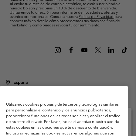
Al enviar tu dirección de correo electrónico, te estás suscribiendo a
nuestro boletín y recibirás un 10 % de descuento de bienvenida.
Utilizaremos tu dirección para informarte de novedades, ofertas y
eventos promocionales. Consulta nuestra
Política de Privacidad
para
conocer más en detalle cómo procesaremos tus datos con fines de
’marketing’ y cómo puedes revocar tu consentimiento.
España
©
2026
Columbia Sportswear Spain S.L.U. Avenida del Doctor Arce, 14,
28002 Madrid, España. Todos los derechos reservados.
Utilizamos cookies propias y de terceros y tecnologías similares
Condiciones de uso
Terminos de Venta
Garantía
para personalizar el contenido y los anuncios publicitarios,
Política de Privacidad
proporcionar funciones de las redes sociales y analizar el tráfico
de nuestro sitio web. Por favor, indica si aceptas nuestro uso de
Términos y condiciones del programa de miembros
estas cookies en las opciones que te damos a continuación.
Selecciona tu país e idioma envío
Incluso si rechazas las cookies, activaremos algunas que son
Términos De Uso Del Contenido Generado Por Los Usuarios