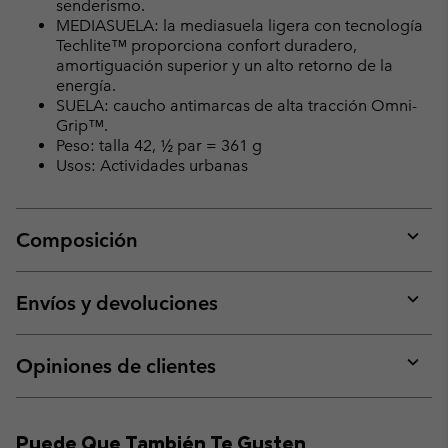
senderismo.
MEDIASUELA: la mediasuela ligera con tecnología
Techlite™ proporciona confort duradero,
amortiguación superior y un alto retorno de la
energía.
SUELA: caucho antimarcas de alta tracción Omni-
Grip™.
Peso: talla 42, ½ par = 361 g
Usos: Actividades urbanas
Composición
Expan
or
collap
Envíos y devoluciones
sectio
Expan
or
collap
Opiniones de clientes
sectio
Expan
or
collap
Puede Que También Te Gusten
sectio