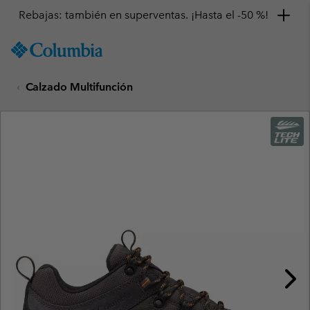
Rebajas: también en superventas. ¡Hasta el -50 %!
SKIP
Columbia
TO
Sportswear
CONTENT
Calzado Multifunción
SKIP
TO
MAIN
NAV
SKIP
TO
SEARCH