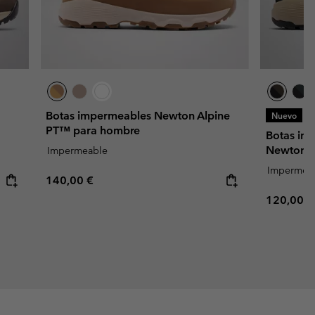
Botas impermeables Newton Alpine
Nuevo
PT™ para hombre
Botas im
Newton 
Impermeable
Impermea
Regular price:
140,00 €
Regular p
120,00 €