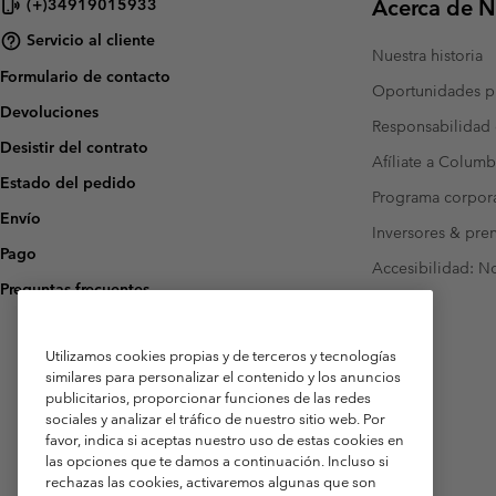
Acerca de N
(+)34919015933
Servicio al cliente
Nuestra historia
Formulario de contacto
Oportunidades pr
Devoluciones
Responsabilidad 
Desistir del contrato
Afíliate a Columb
Estado del pedido
Programa corpora
Envío
Inversores & pre
Pago
Accesibilidad: N
Preguntas frecuentes
Utilizamos cookies propias y de terceros y tecnologías
similares para personalizar el contenido y los anuncios
publicitarios, proporcionar funciones de las redes
sociales y analizar el tráfico de nuestro sitio web. Por
favor, indica si aceptas nuestro uso de estas cookies en
las opciones que te damos a continuación. Incluso si
rechazas las cookies, activaremos algunas que son