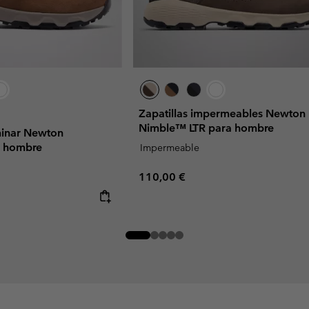
Zapatillas impermeables Newton
Nimble™ LTR para hombre
minar Newton
 hombre
Impermeable
Regular price:
110,00 €