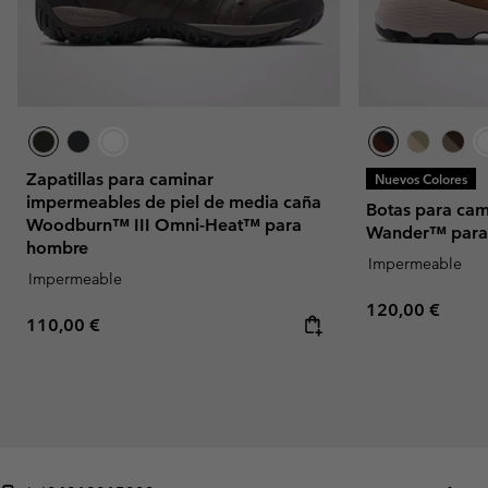
Zapatillas para caminar
Nuevos Colores
impermeables de piel de media caña
Botas para ca
Woodburn™ III Omni-Heat™ para
Wander™ para
hombre
Impermeable
Impermeable
Regular price:
120,00 €
Regular price:
110,00 €