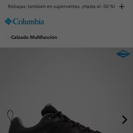
Rebajas: también en superventas. ¡Hasta el -50 %!
SKIP
Columbia
TO
Sportswear
CONTENT
Calzado Multifunción
SKIP
TO
MAIN
NAV
SKIP
TO
SEARCH