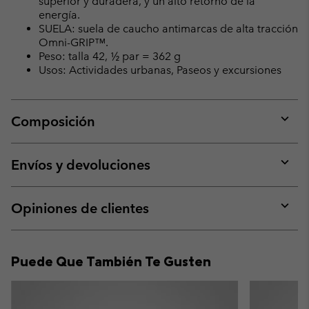
superior y duradera, y un alto retorno de la
energía.
SUELA: suela de caucho antimarcas de alta tracción
Omni-GRIP™.
Peso: talla 42, ½ par = 362 g
Usos: Actividades urbanas, Paseos y excursiones
Composición
Expan
or
collap
Envíos y devoluciones
sectio
Expan
or
collap
Opiniones de clientes
sectio
Expan
or
collap
Puede Que También Te Gusten
sectio