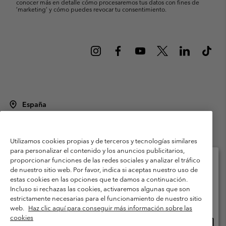
conocer más en detalle cómo procesaremos tus datos con fines de
’marketing’ y cómo puedes revocar tu consentimiento.
España
©
2026
Columbia Sportswear Spain S.L.U. Avenida del Doctor Arce, 14,
28002 Madrid, España. Todos los derechos reservados.
Utilizamos cookies propias y de terceros y tecnologías similares
Condiciones de uso
Terminos de Venta
Garantía
para personalizar el contenido y los anuncios publicitarios,
Política de Privacidad
proporcionar funciones de las redes sociales y analizar el tráfico
de nuestro sitio web. Por favor, indica si aceptas nuestro uso de
Términos y condiciones del programa de miembros
estas cookies en las opciones que te damos a continuación.
Selecciona tu país e idioma envío
Incluso si rechazas las cookies, activaremos algunas que son
Términos De Uso Del Contenido Generado Por Los Usuarios
Compras en línea disponibles
estrictamente necesarias para el funcionamiento de nuestro sitio
Impressum
Cookies
Public CBCR
web.
Haz clic aquí para conseguir más información sobre las
cookies
Comp
United States