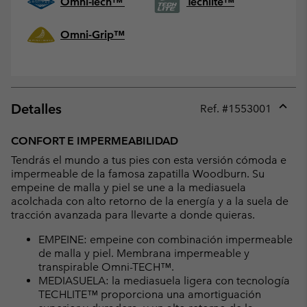
Omni-Tech™
Techlite™
Omni-Grip™
Detalles
Ref. #
1553001
Expan
or
CONFORT E IMPERMEABILIDAD
collap
Tendrás el mundo a tus pies con esta versión cómoda e
sectio
impermeable de la famosa zapatilla Woodburn. Su
empeine de malla y piel se une a la mediasuela
acolchada con alto retorno de la energía y a la suela de
tracción avanzada para llevarte a donde quieras.
EMPEINE: empeine con combinación impermeable
de malla y piel. Membrana impermeable y
transpirable Omni-TECH™.
MEDIASUELA: la mediasuela ligera con tecnología
TECHLITE™ proporciona una amortiguación