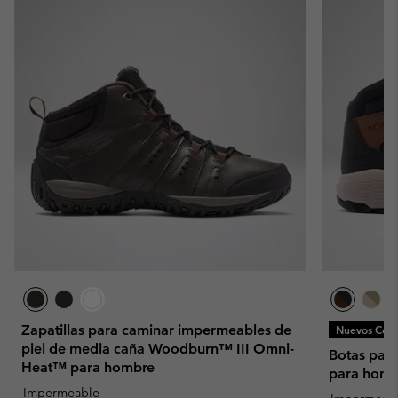
Zapatillas para caminar impermeables de
Nuevos Colo
piel de media caña Woodburn™ III Omni-
Botas par
Heat™ para hombre
para homb
Impermeable