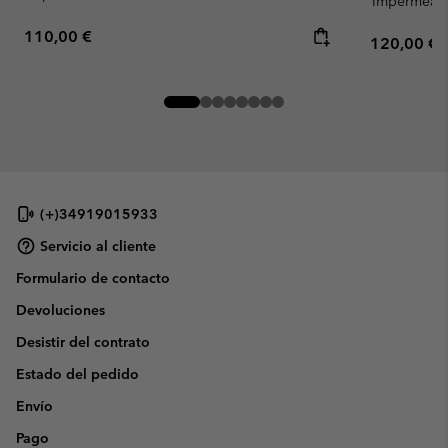
Impermeab
Regular price:
110,00 €
Regular pr
120,00 €
(+)34919015933
Servicio al cliente
Formulario de contacto
Devoluciones
Desistir del contrato
Estado del pedido
Envío
Pago