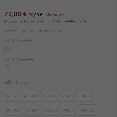
Sale price:
Regular price:
72,00 €
90,00 €
Ahorra 20%
El precio más bajo en los últimos 30 días:
90,00 €
-20%
Color:
Flint Grey, Marine Light
Regular price:
Sale price:
72,00 €
90,00 €
Regular price:
Sale price:
63,00 €
90,00 €
Talla:
40.5 EU
36 EU
36.5 EU
37 EU
37.5 EU
38 EU
38.5 EU
39 EU
39.5 EU
40 EU
40.5 EU