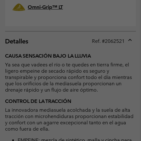
Omni-Grip™ LT
Detalles
Ref. #
2062521
Expan
or
CAUSA SENSACIÓN BAJO LA LLUVIA
collap
Ya sea que vadees el río o te quedes en tierra firme, el
sectio
ligero empeine de secado rápido es seguro y
transpirable y proporciona confort todo el día mientras
que los orificios de la mediasuela proporcionan un
drenaje rápido y un flujo de aire óptimo.
CONTROL DE LA TRACCIÓN
La innovadora mediasuela acolchada y la suela de alta
tracción con microhendiduras proporcionan estabilidad
y confort con un agarre excepcional tanto en el agua
como fuera de ella.
EMPEINE: mezcla de sintético, malla y cincha para