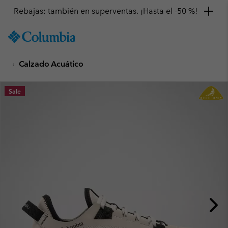
Rebajas: también en superventas. ¡Hasta el -50 %!
SKIP
Columbia
TO
Sportswear
CONTENT
Calzado Acuático
SKIP
TO
MAIN
Sale
NAV
SKIP
TO
SEARCH