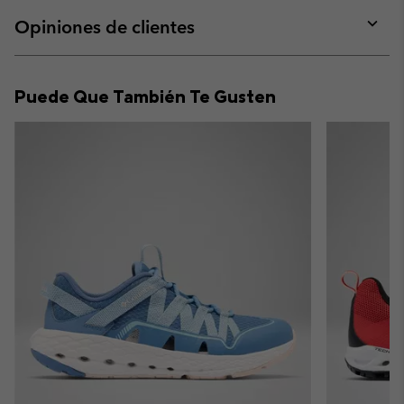
or
collap
Opiniones de clientes
sectio
Expan
or
collap
Puede Que También Te Gusten
sectio