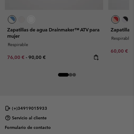
Zapatillas de agua Drainmaker™ ATV para
Zapatillas
mujer
Respirable
Respirable
Sale price:
Re
60,00 €
10
Minimum sale price:
Maximum price:
76,00 €
-
90,00 €
(+)34919015933
Servicio al cliente
Formulario de contacto