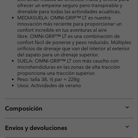
ofrecer un empeine seguro pero transpirable y
drenable para todas las actividades acuáticas.
MEDIASUELA: OMNI-GRIP™ LT es nuestra
innovación más reciente para proporcionar un
confort increíble en tus aventuras al aire
libre. OMNI-GRIP™ LT es una combinación de
confort fácil de ponerse y peso reducido. Múltiples
orificios de drenaje que van del interior al exterior
del zapato para un drenaje superior.
SUELA: OMNI-GRIP™ LT con más caucho con
microhendiduras en las zonas de alta tracción
proporciona una tracción superior.
Peso: talla 38, ½ par = 228g
Usos: Actividades de verano
Composición
Expan
or
collap
Envíos y devoluciones
sectio
Expan