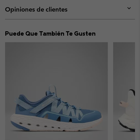
or
collap
Opiniones de clientes
sectio
Expan
or
collap
Puede Que También Te Gusten
sectio