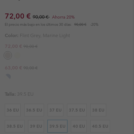
Sale price:
Regular price:
72,00 €
90,00 €
Ahorra 20%
El precio más bajo en los últimos 30 días:
90,00 €
-20%
Color:
Flint Grey, Marine Light
Regular price:
Sale price:
72,00 €
90,00 €
Regular price:
Sale price:
63,00 €
90,00 €
Talla:
39.5 EU
36 EU
36.5 EU
37 EU
37.5 EU
38 EU
38.5 EU
39 EU
39.5 EU
40 EU
40.5 EU