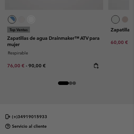
Zapatillas
Top Ventas
Zapatillas de agua Drainmaker™ ATV para
Sale price:
Re
60,00 €
10
mujer
Respirable
Minimum sale price:
Maximum price:
76,00 €
-
90,00 €
(+)34919015933
Servicio al cliente