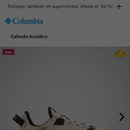
Rebajas: también en superventas. ¡Hasta el -50 %!
SKIP
Columbia
TO
Sportswear
CONTENT
Calzado Acuático
SKIP
TO
MAIN
Sale
NAV
SKIP
TO
SEARCH