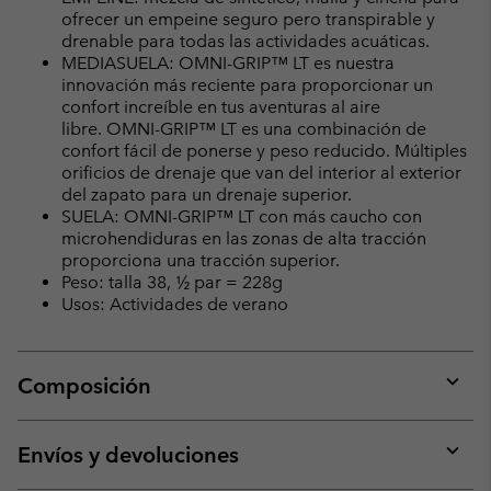
ofrecer un empeine seguro pero transpirable y
drenable para todas las actividades acuáticas.
MEDIASUELA: OMNI-GRIP™ LT es nuestra
innovación más reciente para proporcionar un
confort increíble en tus aventuras al aire
libre. OMNI-GRIP™ LT es una combinación de
confort fácil de ponerse y peso reducido. Múltiples
orificios de drenaje que van del interior al exterior
del zapato para un drenaje superior.
SUELA: OMNI-GRIP™ LT con más caucho con
microhendiduras en las zonas de alta tracción
proporciona una tracción superior.
Peso: talla 38, ½ par = 228g
Usos: Actividades de verano
Composición
Expan
or
collap
Envíos y devoluciones
sectio
Expan