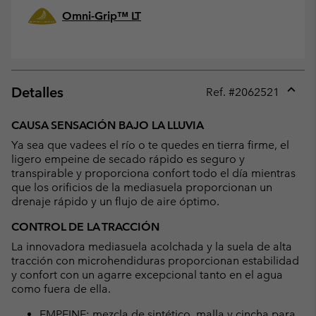
Omni-Grip™ LT
Detalles
Ref. #
2062521
Expan
or
CAUSA SENSACIÓN BAJO LA LLUVIA
collap
Ya sea que vadees el río o te quedes en tierra firme, el
sectio
ligero empeine de secado rápido es seguro y
transpirable y proporciona confort todo el día mientras
que los orificios de la mediasuela proporcionan un
drenaje rápido y un flujo de aire óptimo.
CONTROL DE LA TRACCIÓN
La innovadora mediasuela acolchada y la suela de alta
tracción con microhendiduras proporcionan estabilidad
y confort con un agarre excepcional tanto en el agua
como fuera de ella.
EMPEINE: mezcla de sintético, malla y cincha para