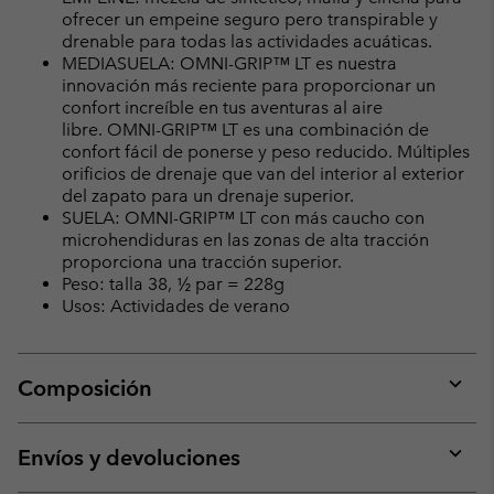
ofrecer un empeine seguro pero transpirable y
drenable para todas las actividades acuáticas.
MEDIASUELA: OMNI-GRIP™ LT es nuestra
innovación más reciente para proporcionar un
confort increíble en tus aventuras al aire
libre. OMNI-GRIP™ LT es una combinación de
confort fácil de ponerse y peso reducido. Múltiples
orificios de drenaje que van del interior al exterior
del zapato para un drenaje superior.
SUELA: OMNI-GRIP™ LT con más caucho con
microhendiduras en las zonas de alta tracción
proporciona una tracción superior.
Peso: talla 38, ½ par = 228g
Usos: Actividades de verano
Composición
Expan
or
collap
Envíos y devoluciones
sectio
Expan