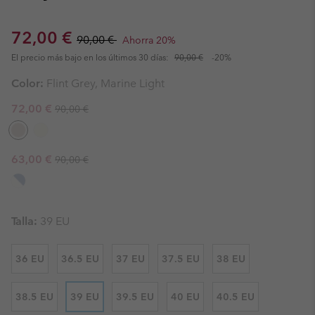
Sale price:
Regular price:
72,00 €
90,00 €
Ahorra 20%
El precio más bajo en los últimos 30 días:
90,00 €
-20%
Color:
Flint Grey, Marine Light
Regular price:
Sale price:
72,00 €
90,00 €
Regular price:
Sale price:
63,00 €
90,00 €
Talla:
39 EU
36 EU
36.5 EU
37 EU
37.5 EU
38 EU
38.5 EU
39 EU
39.5 EU
40 EU
40.5 EU