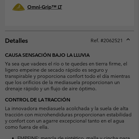
Omni-Grip™ LT
Detalles
Ref. #
2062521
Expan
or
CAUSA SENSACIÓN BAJO LA LLUVIA
collap
Ya sea que vadees el río o te quedes en tierra firme, el
sectio
ligero empeine de secado rápido es seguro y
transpirable y proporciona confort todo el día mientras
que los orificios de la mediasuela proporcionan un
drenaje rápido y un flujo de aire óptimo.
CONTROL DE LA TRACCIÓN
La innovadora mediasuela acolchada y la suela de alta
tracción con microhendiduras proporcionan estabilidad
y confort con un agarre excepcional tanto en el agua
como fuera de ella.
EMPEINE: mezcla de sintético, malla y cincha para