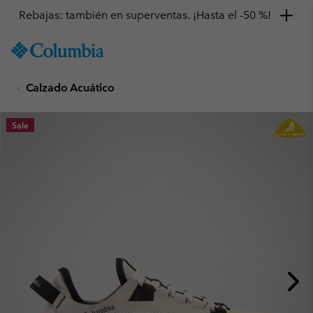
Rebajas: también en superventas. ¡Hasta el -50 %!
SKIP
Columbia
TO
Sportswear
CONTENT
Calzado Acuático
SKIP
TO
MAIN
Sale
NAV
SKIP
TO
SEARCH