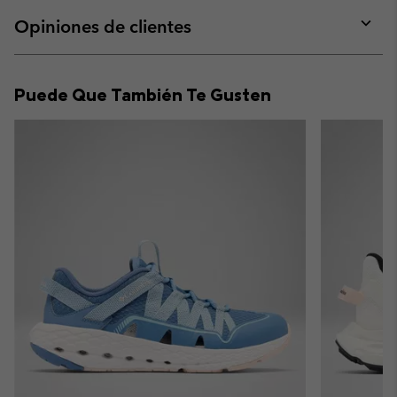
or
collap
Opiniones de clientes
sectio
Expan
or
collap
Puede Que También Te Gusten
sectio