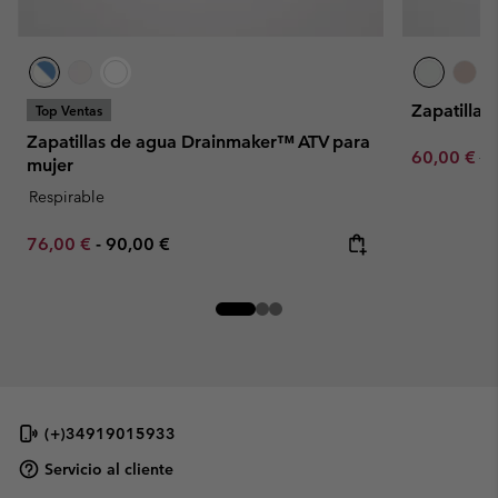
Zapatillas
Top Ventas
Zapatillas de agua Drainmaker™ ATV para
Sale price:
Re
60,00 €
10
mujer
Respirable
Minimum sale price:
Maximum price:
76,00 €
-
90,00 €
(+)34919015933
Servicio al cliente