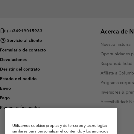
Acerca de N
(+)34919015933
Servicio al cliente
Nuestra historia
Formulario de contacto
Oportunidades pr
Devoluciones
Responsabilidad 
Desistir del contrato
Afíliate a Columb
Estado del pedido
Programa corpora
Envío
Inversores & pre
Pago
Accesibilidad: N
Preguntas frecuentes
Utilizamos cookies propias y de terceros y tecnologías
similares para personalizar el contenido y los anuncios