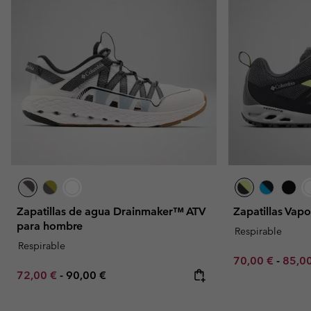
Zapatillas de agua Drainmaker™ ATV
Zapatillas Vap
para hombre
Respirable
Respirable
Minimum sale p
Maxim
70,00 €
-
85,0
Minimum sale price:
Maximum price:
72,00 €
-
90,00 €