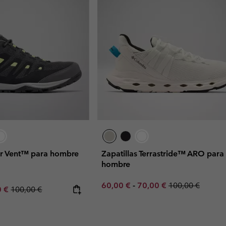
or Vent™ para hombre
Zapatillas Terrastride™ ARO para
hombre
Minimum sale price:
Maximum sale price:
Regular price:
60,00 €
-
70,00 €
100,00 €
rice:
um sale price:
Regular price:
0 €
100,00 €